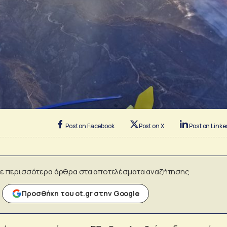
Post on Facebook
Post on X
Post on Linke
ε περισσότερα άρθρα στα αποτελέσματα αναζήτησης
Προσθήκη του ot.gr στην Google