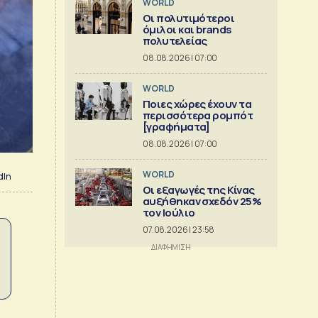
WORLD
Οι πολυτιμότεροι
όμιλοι και brands
πολυτελείας
08.08.2026 | 07:00
WORLD
Ποιες χώρες έχουν τα
περισσότερα ρομπότ
[γραφήματα]
08.08.2026 | 07:00
WORLD
dIn
Οι εξαγωγές της Κίνας
αυξήθηκαν σχεδόν 25%
τον Ιούλιο
07.08.2026 | 23:58