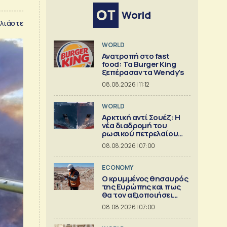
World
λιάστε
WORLD
Ανατροπή στο fast
food: Τα Burger King
ξεπέρασαν τα Wendy's
08.08.2026 | 11:12
WORLD
Αρκτική αντί Σουέζ: Η
νέα διαδρομή του
ρωσικού πετρελαίου
[Γράφημα]
08.08.2026 | 07:00
ECONOMY
Ο κρυμμένος θησαυρός
της Ευρώπης και πως
θα τον αξιοποιήσει
[γράφημα]
08.08.2026 | 07:00