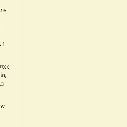
την
ς
ς
 1
στες
ία,
ία
ων
ς