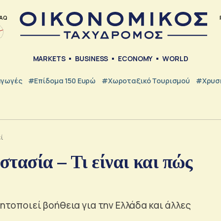
AQ
MARKETS
BUSINESS
ECONOMY
WORLD
γωγές
#Επίδομα 150 Ευρώ
#Χωροταξικό Τουρισμού
#Χρυσή
εί
τασία – Τι είναι και πώς
νητοποιεί βοήθεια για την Ελλάδα και άλλες