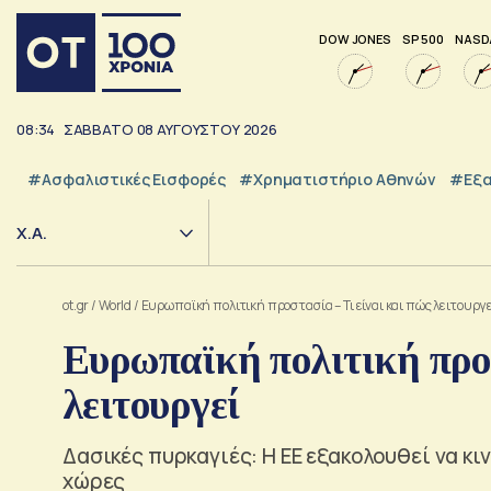
DOW JONES
SP 500
NASD
08:34
ΣΑΒΒΑΤΟ
08
ΑΥΓΟΥΣΤΟΥ
2026
#Ασφαλιστικές Εισφορές
#Χρηματιστήριο Αθηνών
#εξα
Χ.Α.
ot.gr
/
World
/
Ευρωπαϊκή πολιτική προστασία – Τι είναι και πώς λειτουργ
Ευρωπαϊκή πολιτική προσ
λειτουργεί
Δασικές πυρκαγιές: Η ΕΕ εξακολουθεί να κι
χώρες