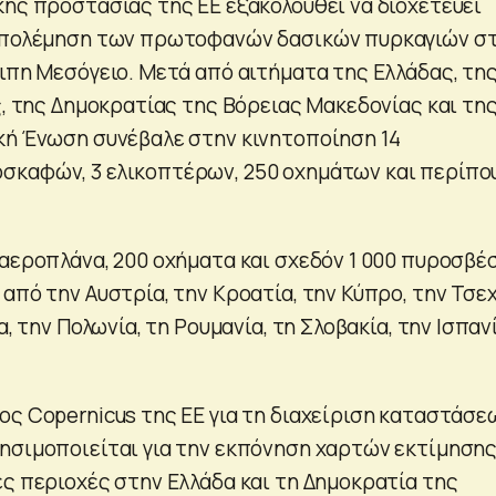
κής προστασίας της ΕΕ εξακολουθεί να διοχετεύει
ταπολέμηση των πρωτοφανών δασικών πυρκαγιών σ
οιπη Μεσόγειο. Μετά από αιτήματα της Ελλάδας, τη
ς, της Δημοκρατίας της Βόρειας Μακεδονίας και τη
κή Ένωση συνέβαλε στην κινητοποίηση 14
καφών, 3 ελικοπτέρων, 250 οχημάτων και περίπου
 αεροπλάνα, 200 οχήματα και σχεδόν 1 000 πυροσβέ
από την Αυστρία, την Κροατία, την Κύπρο, την Τσεχ
α, την Πολωνία, τη Ρουμανία, τη Σλοβακία, την Ισπαν
ος Copernicus της ΕΕ για τη διαχείριση καταστάσε
ησιμοποιείται για την εκπόνηση χαρτών εκτίμηση
ες περιοχές στην Ελλάδα και τη Δημοκρατία της