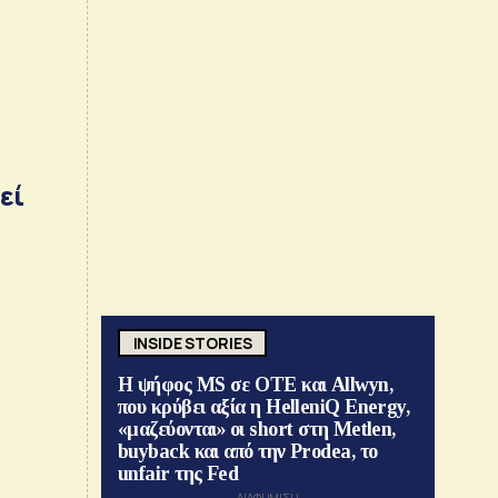
εί
INSIDE STORIES
Η ψήφος MS σε ΟΤΕ και Allwyn,
που κρύβει αξία η HelleniQ Energy,
«μαζεύονται» οι short στη Metlen,
buyback και από την Prodea, το
unfair της Fed