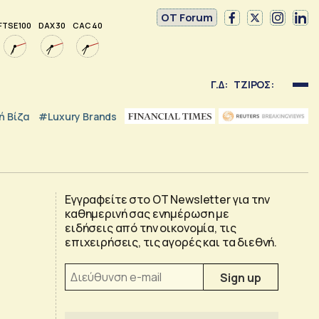
OT Forum
FTSE 100
DAX 30
CAC 40
Γ.Δ:
ΤΖΙΡΟΣ:
 Βίζα
#luxury Brands
Εγγραφείτε στο OT Newsletter για την
καθημερινή σας ενημέρωση με
ειδήσεις από την οικονομία, τις
επιχειρήσεις, τις αγορές και τα διεθνή.