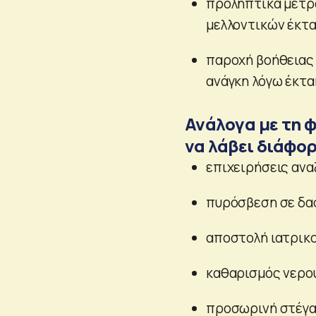
προληπτικά μέτρα
μελλοντικών έκτ
παροχή βοήθειας 
ανάγκη λόγω έκτ
Ανάλογα με τη 
να λάβει διάφο
επιχειρήσεις αν
πυρόσβεση σε δασ
αποστολή ιατρικ
καθαρισμός νερο
προσωρινή στέγα