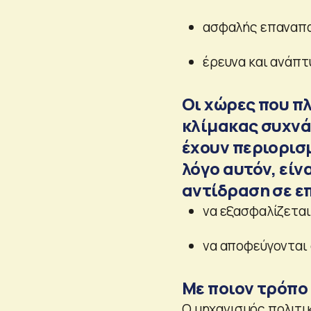
ασφαλής επαναπ
έρευνα και ανάπτ
Οι χώρες που π
κλίμακας συχνά
έχουν περιορισ
λόγο αυτόν, είν
αντίδραση σε ε
να εξασφαλίζεται
να αποφεύγονται
Με ποιον τρόπο 
Ο μηχανισμός πολιτι