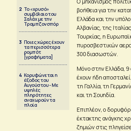
Ο μηχανισμός πολιτι
2
Το «χρυσό»
βοήθεια για την κα
συμβόλαιο του
Ελλάδα και την υπόλ
Σαλάχ με την
Τραμπζονσπόρ
Αλβανίας, της Ιταλία
Τουρκίας, η Ευρωπαϊ
3
Ποιες χώρες έχουν
πυροσβεστικών αεροσ
τα περισσότερα
ρομπότ
300 διασωστών.
[γραφήματα]
Μόνο στην Ελλάδα, 9
4
Κορυφώνεται η
έχουν ήδη αποσταλεί 
έξοδος του
Αυγούστου - Με
τη Γαλλία, τη Γερμανί
υψηλές
και τη Σουηδία.
πληρότητες
αναχωρούν τα
πλοία
Επιπλέον, ο δορυφόρ
έκτακτης ανάγκης χρ
ζημιών στις πληγείσ