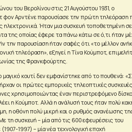
ου του Βερολίνου στις 21 Αυγούστου 1931, ο
 φον Αρντένε παρουσίασε την πρώτη τηλεόραση 
 ηλεκτρονικά. Ήταν μια συσκευή τοποθετημένη σε
ητα της οποίας έφερε τα πάνω κάτω σε ό,τι ήταν μέ
ήν την παρουσίαση ήταν σαφές ότι «το μέλλον ανήκ
νική τηλεόραση», εξηγεί η Τίνα Κούμποτ, επιμελή
νωνίας της Φρανκφούρτης.
ο μαγικό κουτί δεν εμφανίστηκε από το πουθενά: «
πήρχαν οι πρώτες εμπορικές τηλεοπτικές συσκευές
όνες χρησιμοποιώντας έναν περιστρεφόμενο δίσκο
λέει η Κούμποτ. Αλλά η ανάλυσή τους ήταν πολύ κακή
μη, η οθόνη πολύ μικρή και ο ρυθμός ανανέωσης τη
Με τη συσκευή – μία από τις 600 εφευρέσεις του
(1907-1997) – μία νέα τεχνολογική εποχή