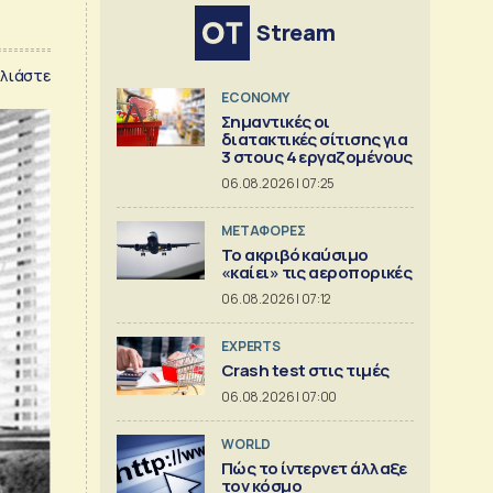
Stream
λιάστε
ECONOMY
Σημαντικές οι
διατακτικές σίτισης για
3 στους 4 εργαζομένους
06.08.2026 | 07:25
ΜΕΤΑΦΟΡΕΣ
Το ακριβό καύσιμο
«καίει» τις αεροπορικές
06.08.2026 | 07:12
EXPERTS
Crash test στις τιμές
06.08.2026 | 07:00
WORLD
Πώς το ίντερνετ άλλαξε
τον κόσμο