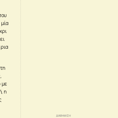
που
 μία
χρι
ει
τρια
Στη
,
 με
, η
ς