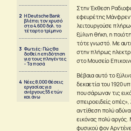
Στην Έκθεση Ραδιοφών
2
Η Deutsche Bank
εφευρέτης Μάνφρεντ
βλέπει τον χρυσό
λειτουργούσε πλήρως
στα 4.600 δολ. το
τέταρτο τρίμηνο
ξύλινη θήκη, η ποιότ
τότε γνωστό. Με αυτ
3
Φωτιές: Πώς θα
στην πλήρως ηλεκτρο
δοθεί η επιδότηση
για τους πληγέντες
στο Μουσείο Επικοι
- Τα ποσά
Βέβαια αυτό το ξύλιν
4
Νέες 8.000 θέσεις
δεκαετία του 1920 υ
εργασίας για
ανέργους 55 ετών
που σάρωναν τις εικ
και άνω
σπειροειδείς οπές», 
αντίθεση πολύ αδύνα
εικόνας πολύ αργός. 
φυσικού φον Αρντένε 