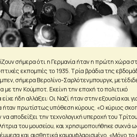
ίζουν σήμερα ότι η Γερμανία ήταν η πρώτη χώρα σ
οπτικές εκπομπές το 1935. Τρία βράδια της εβδομά
μπεν, σήμερα Βερολίνο-Σαρλότενμπουργκ, μετέδιδε
 με την Κούμποτ. Εκείνη την εποχή το πολιτικό
 είχε ήδη αλλάξει: Οι Ναζί ήταν στην εξουσία και γι
ία ήταν πρωτίστως υπόθεση κύρους. «Ο κύριος σκο
 να αποδείξει την τεχνολογική υπεροχή του Τρίτο
ελήτρια του μουσείου, και χρησιμοποιήθηκε συχνά ω
έμμεσα και αισθητικά καμουφλαρισμένο. «Μόνο το 