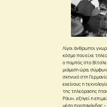
Λίγοι άνθρωποι γνωρ
κόσμο που είχε τηλε
ο πομπός στο Βίτσλε
μιάμιση ώρα, σύμφωνα
σκηνικό στη Γερμανία
εκείνους η τεχνολογ
της τηλεόρασης ήταν
Ράιχ», εξηγεί η επιμ
μέσο προπαγάνδας – 