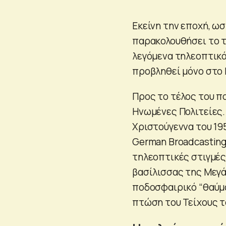
Εκείνη την εποχή, ω
παρακολουθήσει το τ
λεγόμενα τηλεοπτικ
προβληθεί μόνο στο 
Προς το τέλος του π
Ηνωμένες Πολιτείες. 
Χριστούγεννα του 19
German Broadcasting
τηλεοπτικές στιγμές
βασίλισσας της Μεγά
ποδοσφαιρικό “θαύμα
πτώση του Τείχους τ