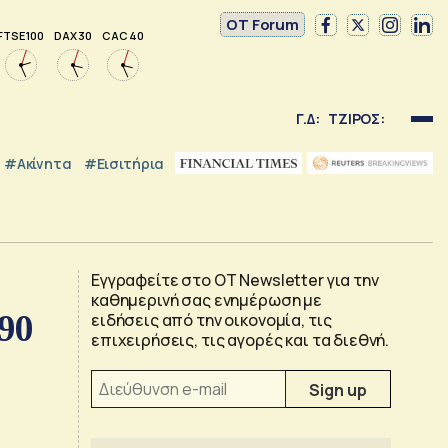
OT Forum
FTSE 100
DAX 30
CAC 40
Γ.Δ:
ΤΖΙΡΟΣ:
#Ακίνητα
#εισιτήρια
Εγγραφείτε στο OT Newsletter για την
καθημερινή σας ενημέρωση με
 90
ειδήσεις από την οικονομία, τις
επιχειρήσεις, τις αγορές και τα διεθνή.