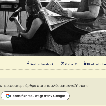
Post on Facebook
Post on X
Post on Linke
ε περισσότερα άρθρα στα αποτελέσματα αναζήτησης
Προσθήκη του ot.gr στην Google