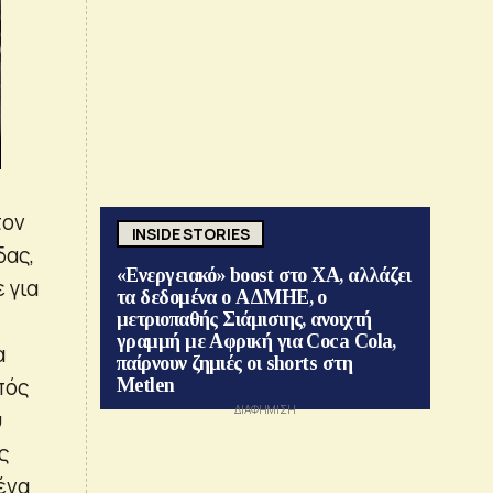
τον
INSIDE STORIES
δας,
«Ενεργειακό» boost στο ΧΑ, αλλάζει
 για
τα δεδομένα ο ΑΔΜΗΕ, ο
μετριοπαθής Σιάμισιης, ανοιχτή
γραμμή με Αφρική για Coca Cola,
α
παίρνουν ζημιές οι shorts στη
πός
Metlen
υ
ς
ένα