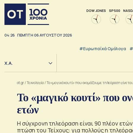
DOW JONES
SP 500
NASD
04:26
ΠΕΜΠΤΗ
06
ΑΥΓΟΥΣΤΟΥ
2026
#Ευρωπαϊκά Ομόλογα
#
Χ.Α.
ot.gr
/
Τεχνολογία
/
Το «μαγικό κουτί» που ονομάζουμε τηλεόραση γίνεται
Το «μαγικό κουτί» που ο
ετών
Η σύγχρονη τηλεόραση είναι 90 πλέον ετών
πτώση του Τείχους: για πολλούς η τηλεόρ