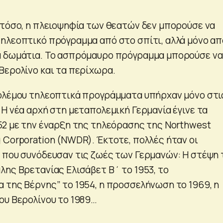
στόσο, η πλειοψηφία των θεατών δεν μπορούσε να
ηλεοπτικό πρόγραμμα από στο σπίτι, αλλά μόνο απ
ά δωμάτια. Το ασπρόμαυρο πρόγραμμα μπορούσε να
Βερολίνο και τα περίχωρα.
ολέμου τηλεοπτικά προγράμματα υπήρχαν μόνο στι
Η νέα αρχή στη μεταπολεμική Γερμανία έγινε τα
52 με την έναρξη της τηλεόρασης της Northwest
 Corporation (NWDR). Έκτοτε, πολλές ήταν οι
 που συνόδευσαν τις ζωές των Γερμανών: Η στέψη 
λης Βρετανίας Ελισάβετ Β΄ το 1953, το
 της Βέρνης” το 1954, η προσσελήνωση το 1969, η
ου Βερολίνου το 1989…