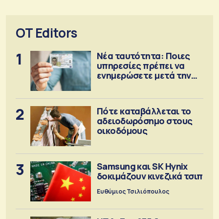
OT Editors
1
Νέα ταυτότητα: Ποιες
υπηρεσίες πρέπει να
ενημερώσετε μετά την
έκδοση
2
Πότε καταβάλλεται το
αδειοδωρόσημο στους
οικοδόμους
3
Samsung και SK Hynix
δοκιμάζουν κινεζικά τσιπ
Ευθύμιος Τσιλιόπουλος