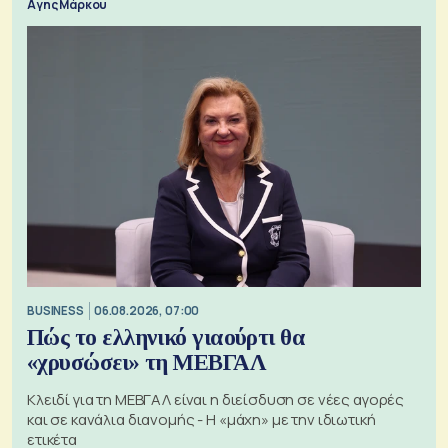
Αγης Μάρκου
BUSINESS
06.08.2026, 07:00
Πώς το ελληνικό γιαούρτι θα
«χρυσώσει» τη ΜΕΒΓΑΛ
Κλειδί για τη ΜΕΒΓΑΛ είναι η διείσδυση σε νέες αγορές
και σε κανάλια διανομής - Η «μάχη» με την ιδιωτική
ετικέτα