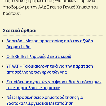
της Γενικής Γραμματείας Ενωσιακών Πόρων και
Υποδομών με την ΑΑΔΕ και το Γενικό Χημείο του
Κράτους.
Σχετικά άρθρα:
Βοοειδή – Μέτρα προστασίας από την οζώδη
δερματίτιδα
ΟΠΕΚΕΠΕ: Πληρωμές 3 εκατ. ευρώ
ΥΠΑΑΤ – Τα δικαιολογητικά για την παράταση
απασχόλησης των εργατών γης
Εκπαίδευση αγροτών για φροντίδα ελαιοδέντρων
στις πυρόπληκτες περιοχές
Νέες Προσκλήσεις Χρηματοδότησης για
Υδατοκαλλιέργεια και Μεταποίηση