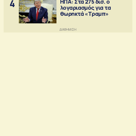
4
ΗΠΑ: Στα 275 δισ. ο
λογαριασμός για τα
θωρηκτά «Τραμπ»