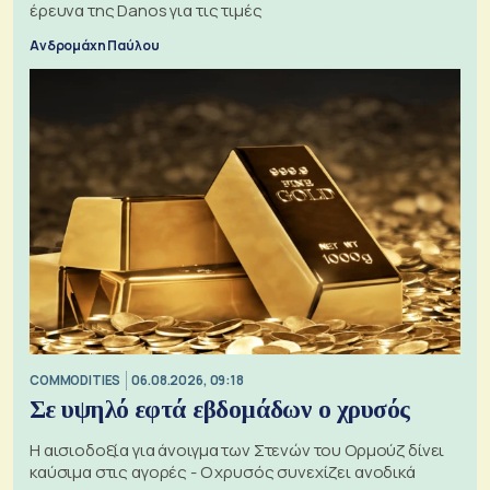
έρευνα της Danos για τις τιμές
Ανδρομάχη Παύλου
COMMODITIES
06.08.2026, 09:18
Σε υψηλό εφτά εβδομάδων ο χρυσός
Η αισιοδοξία για άνοιγμα των Στενών του Ορμούζ δίνει
καύσιμα στις αγορές - Ο χρυσός συνεχίζει ανοδικά