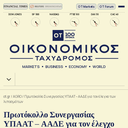
ΟΤ Markets
OT Forum
DOW JONES
SP 500
NASDAQ
FTSE 100
DAX 30
CAC 40
MARKETS
BUSINESS
ECONOMY
WORLD
Χ.Α.
ot.gr
/
AGRO
/
Πρωτόκολλο Συνεργασίας ΥΠΑΑΤ – ΑΑΔΕ για τον έλεγχο των
λιπασμάτων
Πρωτόκολλο Συνεργασίας
ΥΠΑΑΤ – ΑΑΔΕ για τον έλεγχο