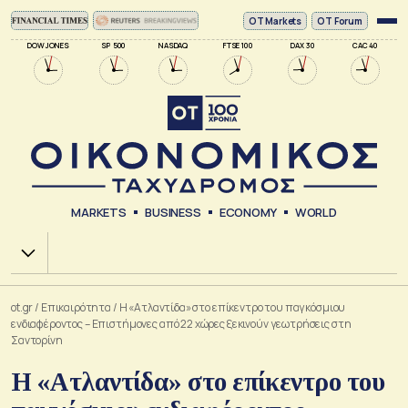
ΟΤ Markets
OT Forum
DOW JONES
SP 500
NASDAQ
FTSE 100
DAX 30
CAC 40
MARKETS
BUSINESS
ECONOMY
WORLD
Χ.Α.
ot.gr
/
Επικαιρότητα
/
Η «Ατλαντίδα» στο επίκεντρο του παγκόσμιου
ενδιαφέροντος – Επιστήμονες από 22 χώρες ξεκινούν γεωτρήσεις στη
Σαντορίνη
Η «Ατλαντίδα» στο επίκεντρο του