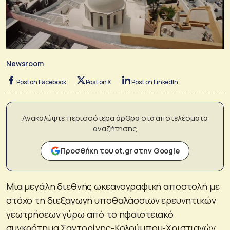
Newsroom
Post on Facebook
Post on X
Post on LinkedIn
Ανακαλύψτε περισσότερα άρθρα στα αποτελέσματα
αναζήτησης
Προσθήκη του ot.gr στην Google
Μια μεγάλη διεθνής ωκεανογραφική αποστολή με
στόχο τη διεξαγωγή υποθαλάσσιων ερευνητικών
γεωτρήσεων γύρω από το ηφαιστειακό
συγκρότημα Σαντορίνης-Κολούμπου-Χριστιανών