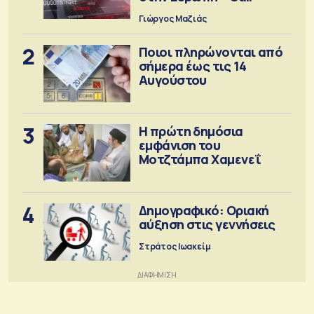
προειδοποιήσεις
Γιώργος Μαζιάς
2
Ποιοι πληρώνονται από
σήμερα έως τις 14
Αυγούστου
3
Η πρώτη δημόσια
εμφάνιση του
Μοτζτάμπα Χαμενεΐ
4
Δημογραφικό: Οριακή
αύξηση στις γεννήσεις
Στράτος Ιωακείμ