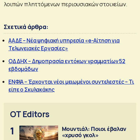
λοιπών πληττόμενων περιουσιακών στοιχείων.
Σχετικά άρθρα:
ΑΑΔΕ – Νέα ψηφιακή υπηρεσία «e-Αίτηση για
Τελωνειακές Εργασίες»
ΟΔΔΗΧ – Δημοπρασία εντόκων γραμματίων 52
εβδομάδων
ΕΝΦΙΑ – Έρχονται νέοι μειωμένοι συντελεστές – Τι
είπε ο Σκυλακάκης
OT Editors
1
Μουντιάλ: Ποιοι έβαλαν
«χρυσό γκολ»