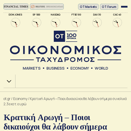
ΟΤ Markets
OT Forum
DOW JONES
SP 500
NASDAQ
FTSE 100
DAX 30
CAC 40
MARKETS
BUSINESS
ECONOMY
WORLD
Χ.Α.
ot.gr
/
Economy
/
Κρατική Αρωγή – Ποιοι δικαιούχοι θα λάβουν σήμερα συνολικά
2,3 εκατ. ευρώ
Κρατική Αρωγή – Ποιοι
δικαιούχοι θα λάβουν σήμερα