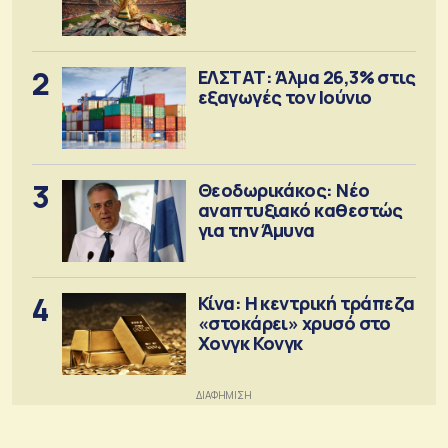
2
ΕΛΣΤΑΤ: Άλμα 26,3% στις
εξαγωγές τον Ιούνιο
3
Θεοδωρικάκος: Νέο
αναπτυξιακό καθεστώς
για την Άμυνα
4
Κίνα: Η κεντρική τράπεζα
«στοκάρει» χρυσό στο
Χονγκ Κονγκ