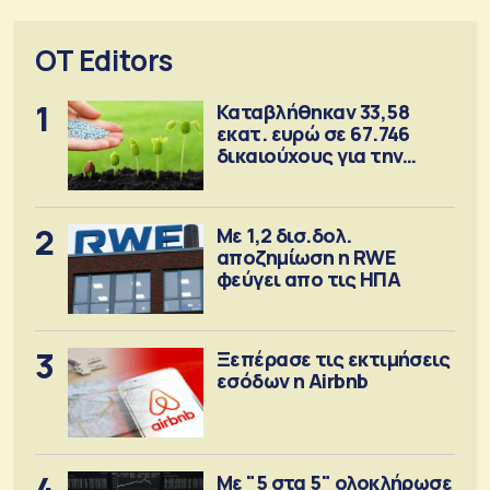
OT Editors
1
Καταβλήθηκαν 33,58
εκατ. ευρώ σε 67.746
δικαιούχους για την
αγορά λιπασμάτων
2
Με 1,2 δισ.δολ.
αποζημίωση η RWE
φεύγει απο τις ΗΠΑ
3
Ξεπέρασε τις εκτιμήσεις
εσόδων η Airbnb
4
Με "5 στα 5" ολοκλήρωσε