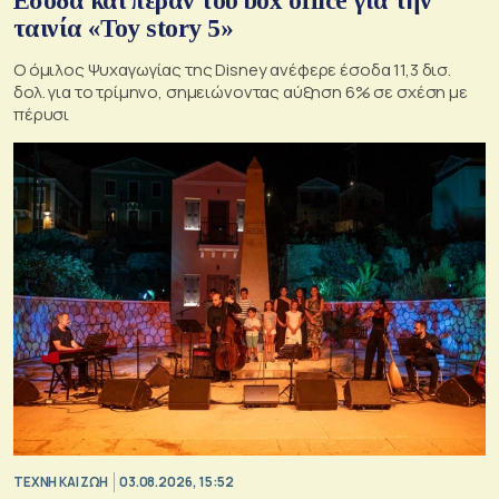
Εσοδα και πέραν του box office για την
ταινία «Toy story 5»
Ο όμιλος Ψυχαγωγίας της Disney ανέφερε έσοδα 11,3 δισ.
δολ. για το τρίμηνο, σημειώνοντας αύξηση 6% σε σχέση με
πέρυσι
TΕΧΝΗ ΚΑΙ ΖΩΗ
03.08.2026, 15:52