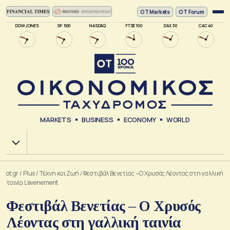
ΟΤ Markets
OT Forum
DOW JONES
SP 500
NASDAQ
FTSE 100
DAX 30
CAC 40
MARKETS
BUSINESS
ECONOMY
WORLD
Χ.Α.
ot.gr
/
Plus
/
Tέχνη και Ζωή
/
Φεστιβάλ Βενετίας – Ο Χρυσός Λέοντας στη γαλλική
ταινία L’evenement
Φεστιβάλ Βενετίας – Ο Χρυσός
Λέοντας στη γαλλική ταινία