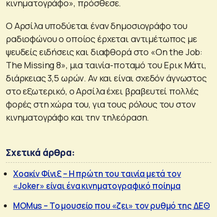
κινηματογράφο», πρόσθεσε.
Ο Αρσίλα υποδύεται έναν δημοσιογράφο του
ραδιοφώνου ο οποίος έρχεται αντιμέτωπος με
ψευδείς ειδήσεις και διαφθορά στο «On the Job:
The Missing 8», μια ταινία-ποταμό του Ερικ Μάτι,
διάρκειας 3,5 ωρών. Αν και είναι σχεδόν άγνωστος
στο εξωτερικό, ο Αρσίλα έχει βραβευτεί πολλές
φορές στη χώρα του, για τους ρόλους του στον
κινηματογράφο και την τηλεόραση.
Σχετικά άρθρα:
Χοακίν Φίνιξ – H πρώτη του ταινία μετά τον
«Joker» είναι ένα κινηματογραφικό ποίημα
MOMus – Το μουσείο που «ζει» τον ρυθμό της ΔΕΘ