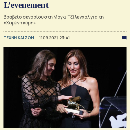
L’evenement
Βραβείο σεναρίου στη Μάγκι Τζίλενχαλ για τη
«Χαμένη κόρη»
TΕΧΝΗ ΚΑΙ ΖΩΗ
11.09.2021, 23:41