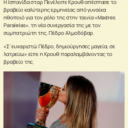
Η Ισπανίδα σταρ Πενέλοπε Κρουθ απέσπασε το
βραβείο καλύτερης ερμηνείας από γυναίκα
ηθοποιό για τον ρόλο της στην ταινία «Madres
Paralelas», τη νέα συνεργασία της με τον
συμπατριώτη της, Πέδρο Αλμοδόβαρ.
«Σ’ ευχαριστώ Πέδρο, δημιούργησες μαγεία, σε
λατρεύω» είπε η Κρουθ παραλαμβάνοντας το
βραβείο της.