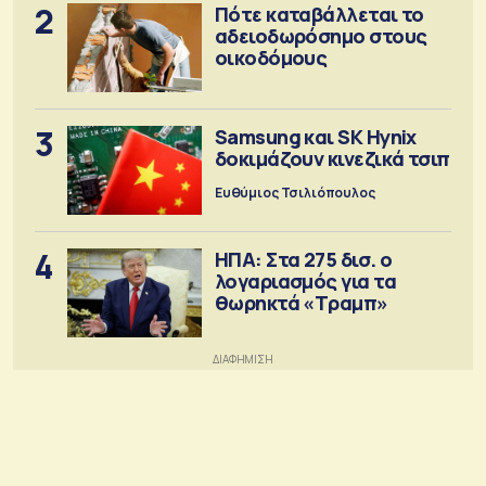
2
Πότε καταβάλλεται το
αδειοδωρόσημο στους
οικοδόμους
3
Samsung και SK Hynix
δοκιμάζουν κινεζικά τσιπ
Ευθύμιος Τσιλιόπουλος
4
ΗΠΑ: Στα 275 δισ. ο
λογαριασμός για τα
θωρηκτά «Τραμπ»