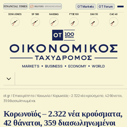
ΟΤ Markets
OT Forum
DOW JONES
SP 500
NASDAQ
FTSE 100
DAX 30
CAC 40
MARKETS
BUSINESS
ECONOMY
WORLD
Χ.Α.
ot.gr
/
Επικαιρότητα
/
Κοινωνία
/
Κορωνοϊός – 2.322 νέα κρούσματα, 42 θάνατοι,
359 διασωληνωμένοι
Κορωνοϊός – 2.322 νέα κρούσματα,
42 θάνατοι, 359 διασωληνωμένοι