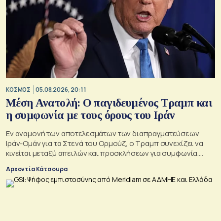
ΚΟΣΜΟΣ
05.08.2026, 20:11
Μέση Ανατολή: Ο παγιδευμένος Τραμπ και
η συμφωνία με τους όρους του Ιράν
Εν αναμονή των αποτελεσμάτων των διαπραγματεύσεων
Ιράν-Ομάν για τα Στενά του Ορμούζ, ο Τραμπ συνεχίζει να
κινείται μεταξύ απειλών και προσκλήσεων για συμφωνία.
Αλλά αυτό που θέλει είναι μακριά από αυτά που συζητούν
Αρχοντία Κάτσουρα
Μουσκάτ και Τεχεράνη.