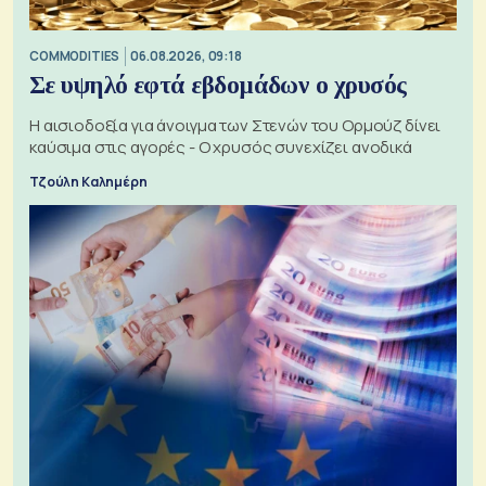
COMMODITIES
06.08.2026, 09:18
Σε υψηλό εφτά εβδομάδων ο χρυσός
Η αισιοδοξία για άνοιγμα των Στενών του Ορμούζ δίνει
καύσιμα στις αγορές - Ο χρυσός συνεχίζει ανοδικά
Τζούλη Καλημέρη