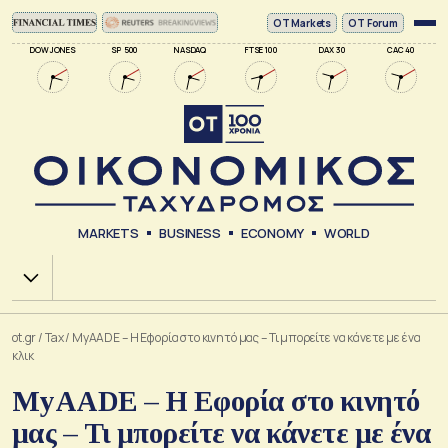
ΟΤ Markets
OT Forum
DOW JONES
SP 500
NASDAQ
FTSE 100
DAX 30
CAC 40
MARKETS
BUSINESS
ECONOMY
WORLD
Χ.Α.
ot.gr
/
Tax
/
MyAADE – Η Εφορία στο κινητό μας – Τι μπορείτε να κάνετε με ένα
κλικ
MyAADE – Η Εφορία στο κινητό
μας – Τι μπορείτε να κάνετε με ένα