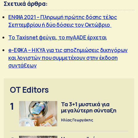
Σχετικά άρθρα:
ΕΝΦΙΑ 2021 – Πληρωμή πρώτης δόσης τέλος
Σεπτεμβρίου ή δύο δόσεις τον Οκτώβριο
Το Taxisnet φεύγει, το myAADE έρχεται
e-ΕΦΚΑ – Η ΚΥΑ για τις αποζημιώσεις δικηγόρων
και λογιστών που συμμετέχουν στην έκδοση
συντάξεων
OT Editors
1
Τα 3+1 μυστικά για
μεγαλύτερη σύνταξη
Ηλίας Γεωργάκης