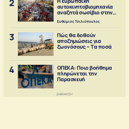
2
Η ευρωπαϊκή
αυτοκινητοβιομηχανία
αναζητά σωσίβιο στην
Κίνα
Ευθύμιος Τσιλιόπουλος
3
Πώς θα δοθούν
αποζημιώσεις για
ζωονόσους – Τα ποσά
4
ΟΠΕΚΑ: Ποιο βοήθημα
πληρώνεται την
Παρασκευή