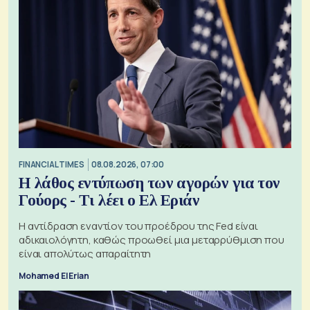
FINANCIAL TIMES
08.08.2026, 07:00
Η λάθος εντύπωση των αγορών για τον
Γούορς - Τι λέει ο Ελ Εριάν
Η αντίδραση εναντίον του προέδρου της Fed είναι
αδικαιολόγητη, καθώς προωθεί μια μεταρρύθμιση που
είναι απολύτως απαραίτητη
Mohamed El Erian