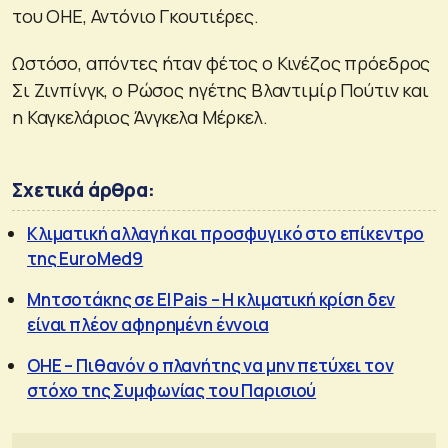
του ΟΗΕ, Αντόνιο Γκουτιέρες.
Ωστόσο, απόντες ήταν φέτος ο Κινέζος πρόεδρος
Σι Ζινπίνγκ, ο Ρώσος ηγέτης Βλαντιμίρ Πούτιν και
η Καγκελάριος Άνγκελα Μέρκελ.
Σχετικά άρθρα:
Κλιματική αλλαγή και προσφυγικό στο επίκεντρο
της EuroMed9
Μητσοτάκης σε El Pais – Η κλιματική κρίση δεν
είναι πλέον αφηρημένη έννοια
ΟΗΕ – Πιθανόν ο πλανήτης να μην πετύχει τον
στόχο της Συμφωνίας του Παρισιού