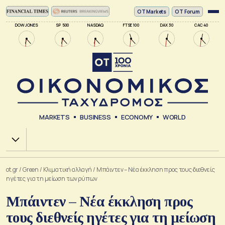
ΟΤ Markets
OT Forum
DOW JONES
SP 500
NASDAQ
FTSE 100
DAX 30
CAC 40
MARKETS
BUSINESS
ECONOMY
WORLD
Χ.Α.
ot.gr
/
Green
/
Κλιματική αλλαγή
/
Μπάιντεν – Νέα έκκληση προς τους διεθνείς
ηγέτες για τη μείωση των ρύπων
Μπάιντεν – Νέα έκκληση προς
τους διεθνείς ηγέτες για τη μείωση