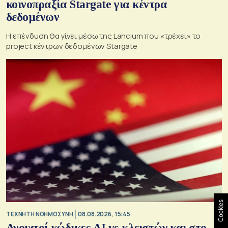
κοινοπραξία Stargate για κέντρα
δεδομένων
Η επένδυση θα γίνει μέσω της Lancium που «τρέχει» το
project κέντρων δεδομένων Stargate
Cookies
TΕΧΝΗΤΗ ΝΟΗΜΟΣΥΝΗ
08.08.2026, 15:45
Ανοιχτοί κώδικες AI vs κλειστών και στο