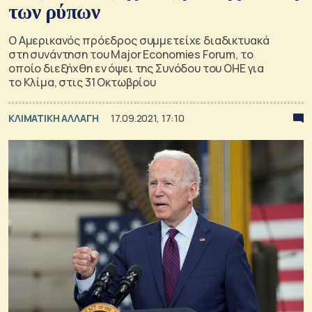
των ρύπων
Ο Αμερικανός πρόεδρος συμμετείχε διαδικτυακά
στη συνάντηση του Major Economies Forum, το
οποίο διεξήχθη εν όψει της Συνόδου του ΟΗΕ για
το Κλίμα, στις 31 Οκτωβρίου
ΚΛΙΜΑΤΙΚΗ ΑΛΛΑΓΗ
17.09.2021, 17:10