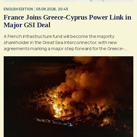
ENGLISH EDITION
05.08.2026, 20:45
France Joins Greece-Cyprus Power Link in
Major GSI Deal
A French infrastructure fund will become the majority
shareholder in the Great Sea Interconnector, with new
agreements marking a major step forward for the Greece-
Cyprus electricity link