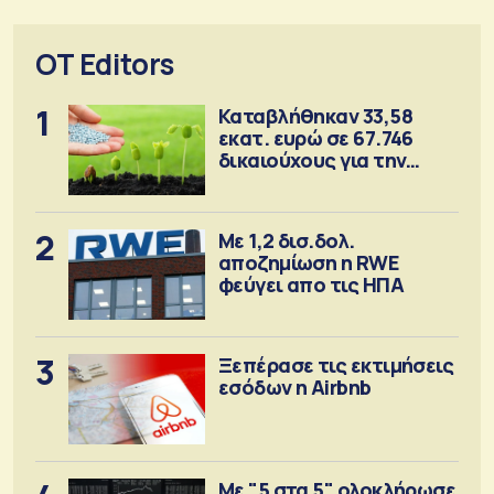
OT Editors
1
Καταβλήθηκαν 33,58
εκατ. ευρώ σε 67.746
δικαιούχους για την
αγορά λιπασμάτων
2
Με 1,2 δισ.δολ.
αποζημίωση η RWE
φεύγει απο τις ΗΠΑ
3
Ξεπέρασε τις εκτιμήσεις
εσόδων η Airbnb
Με "5 στα 5" ολοκλήρωσε