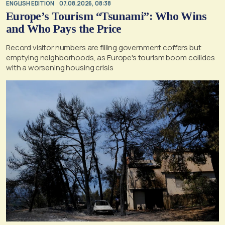
ENGLISH EDITION
07.08.2026, 08:38
Europe’s Tourism “Tsunami”: Who Wins
and Who Pays the Price
Record visitor numbers are filling government coffers but
emptying neighborhoods, as Europe's tourism boom collides
with a worsening housing crisis