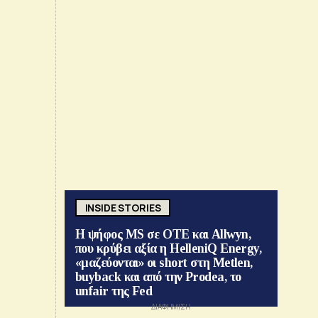
»
INSIDE STORIES
Η ψήφος MS σε ΟΤΕ και Allwyn,
που κρύβει αξία η HelleniQ Energy,
«μαζεύονται» οι short στη Metlen,
buyback και από την Prodea, το
unfair της Fed