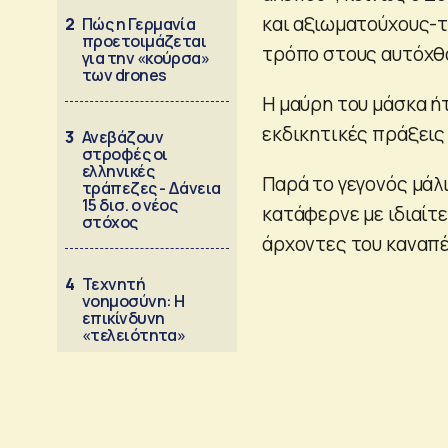
και αξιωματούχους-τ
2
Πώς η Γερμανία
προετοιμάζεται
τρόπο στους αυτόχθο
για την «κούρσα»
των drones
Η μαύρη του μάσκα ήτ
εκδικητικές πράξεις 
3
Ανεβάζουν
στροφές οι
ελληνικές
Παρά το γεγονός μάλ
τράπεζες - Δάνεια
15 δισ. ο νέος
κατάφερνε με ιδιαίτ
στόχος
άρχοντες του καναπέ
4
Τεχνητή
νοημοσύνη: Η
επικίνδυνη
«τελειότητα»