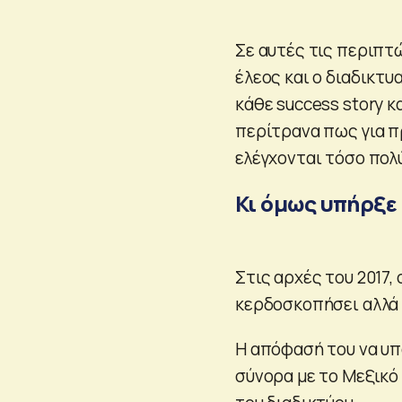
Σε αυτές τις περιπτ
έλεος και ο διαδικτυ
κάθε success story κ
περίτρανα πως για π
ελέγχονται τόσο πολύ
Κι όμως υπήρξε
Στις αρχές του 2017,
κερδοσκοπήσει αλλά 
Η απόφασή του να υπ
σύνορα με το Μεξικό 