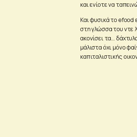
και ενίοτε να ταπειν
Και φυσικά το efood
στη γλώσσα του ντε λ
ακονίσει τα… δάχτυλα
μάλιστα όχι μόνο φαί
καπιταλιστικής οικο