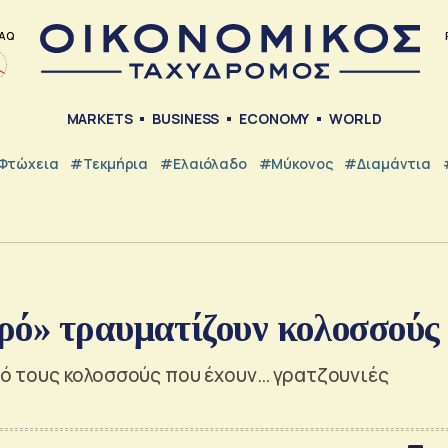
AQ
MARKETS
BUSINESS
ECONOMY
WORLD
Φτώχεια
#Τεκμήρια
#Ελαιόλαδο
#Μύκονος
#Διαμάντια
ρό» τραυματίζουν κολοσσούς
από τους κολοσσούς που έχουν… γρατζουνιές