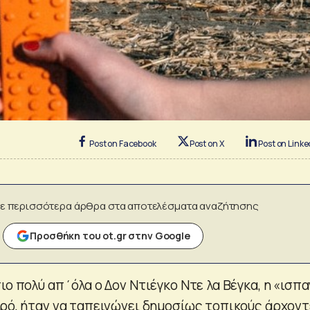
Post on Facebook
Post on X
Post on Linke
ε περισσότερα άρθρα στα αποτελέσματα αναζήτησης
Προσθήκη του ot.gr στην Google
ιο πολύ απ΄όλα ο Δον Ντιέγκο Ντε λα Βέγκα, η «ισπα
ορό, ήταν να ταπεινώνει δημοσίως τοπικούς άρχον