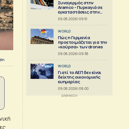
Συναγερμός στην
Aramco - Πυρκαγιά σε
εγκαταστάσεις στην
Τζιζάν
09.08.2026 | 09:51
WORLD
Πώς η Γερμανία
προετοιμάζεται για την
«κούρσα» των drones
09.08.2026 | 09:38
dIn
WORLD
Γιατί το ΑΕΠ δεν είναι
δείκτης οικονομικής
ευημερίας
09.08.2026 | 08:00
νική
τες