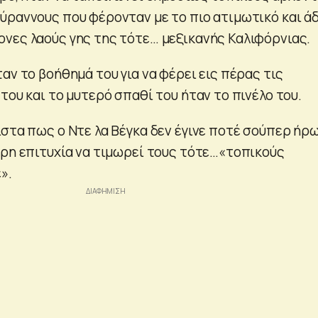
ύραννους που φέρονταν με το πιο ατιμωτικό και ά
νες λαούς γης της τότε… μεξικανής Καλιφόρνιας.
αν το βοήθημά του για να φέρει εις πέρας τις
του και το μυτερό σπαθί του ήταν το πινέλο του.
ιστα πως ο Ντε λα Βέγκα δεν έγινε ποτέ σούπερ ήρ
ερη επιτυχία να τιμωρεί τους τότε…«τοπικούς
».