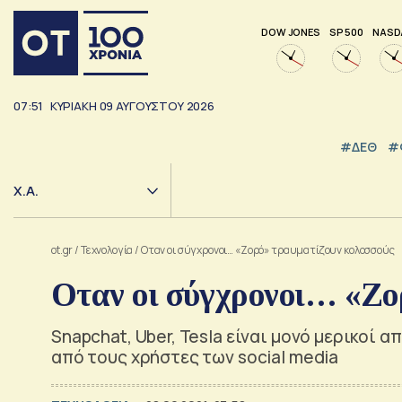
DOW JONES
SP 500
NASD
07:51
ΚΥΡΙΑΚΗ
09
ΑΥΓΟΥΣΤΟΥ
2026
#ΔΕΘ
#
Χ.Α.
ot.gr
/
Τεχνολογία
/
Οταν οι σύγχρονοι… «Ζορό» τραυματίζουν κολοσσούς
Οταν οι σύγχρονοι… «Ζο
Snapchat, Uber, Tesla είναι μονό μερικοί 
από τους χρήστες των social media