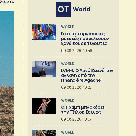
λιάστε
World
WORLD
Γιατί οι ευρωπαϊκές
μετοχές προσελκύουν
ξανά τους επενδυτές
09.08.2026 | 10:46
WORLD
LVMH: Ο Αρνό ξεκινά την
αλλαγή από την
Financière Agache
09.08.2026 | 10:23
WORLD
Ο Τραμπ μπλοκάρει...
την Τέιλορ Σουίφτ
09.08.2026 | 10:07
WORLD