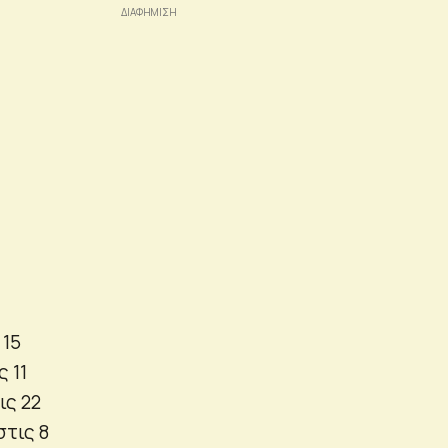
 15
 11
ις 22
τις 8