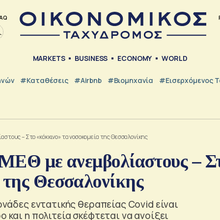
AQ
MARKETS
BUSINESS
ECONOMY
WORLD
ηνών
#Καταθέσεις
#Airbnb
#Βιομηχανία
#εισερχόμενος Τ
ίαστους – Στο «κόκκινο» τα νοσοκομεία της Θεσσαλονίκης
 ΜΕΘ με ανεμβολίαστους – Σ
α της Θεσσαλονίκης
μονάδες εντατικής θεραπείας Covid είναι
ο και η πολιτεία σκέφτεται να ανοίξει