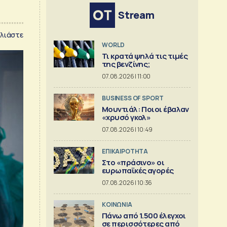
Stream
λιάστε
WORLD
Τι κρατά ψηλά τις τιμές
της βενζίνης;
07.08.2026 | 11:00
BUSINESS OF SPORT
Μουντιάλ: Ποιοι έβαλαν
«χρυσό γκολ»
07.08.2026 | 10:49
ΕΠΙΚΑΙΡΟΤΗΤΑ
Στο «πράσινο» οι
ευρωπαϊκές αγορές
07.08.2026 | 10:36
ΚΟΙΝΩΝΙΑ
Πάνω από 1.500 έλεγχοι
σε περισσότερες από