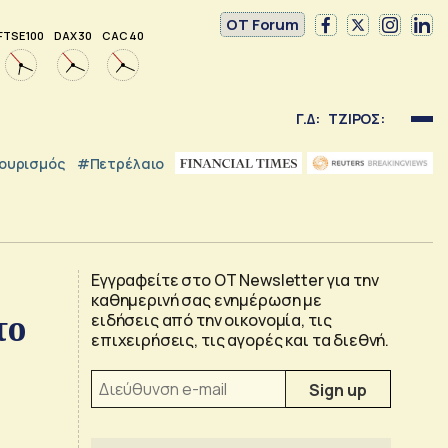
OT Forum
FTSE 100
DAX 30
CAC 40
Γ.Δ:
ΤΖΙΡΟΣ:
ουρισμός
#Πετρέλαιο
Εγγραφείτε στο OT Newsletter για την
καθημερινή σας ενημέρωση με
το
ειδήσεις από την οικονομία, τις
επιχειρήσεις, τις αγορές και τα διεθνή.