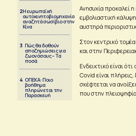
Ανησυχία προκαλεί η
2
Η ευρωπαϊκή
αυτοκινητοβιομηχανία
εμβολιαστική κάλυψη 
αναζητά σωσίβιο στην
αυστηρά περιοριστικ
Κίνα
Στον κεντρικό τομέα
3
Πώς θα δοθούν
και στην Περιφερεια
αποζημιώσεις για
ζωονόσους – Τα
ποσά
Ενδεικτικό είναι ότι
Covid είναι πλήρεις,
4
ΟΠΕΚΑ: Ποιο
σκέφτεται να ανοίξει
βοήθημα
πληρώνεται την
που στην πλειοψηφία
Παρασκευή