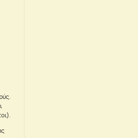
ούς.
ι
οι).
ης