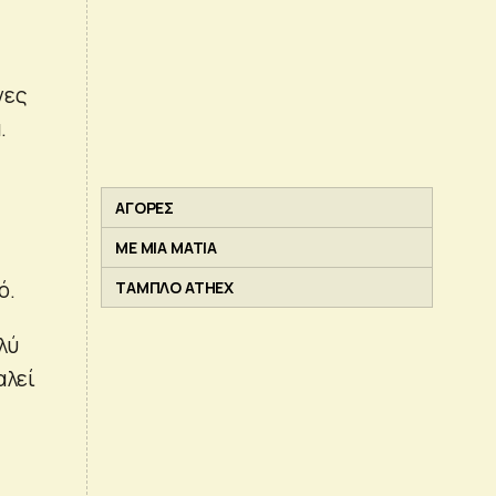
νες
.
ΑΓΟΡΕΣ
ΜΕ ΜΙΑ ΜΑΤΙΑ
ό.
ΤΑΜΠΛΟ ATHEX
λύ
αλεί