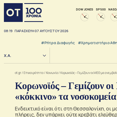
DOW JONES
SP 500
NASD
08:19
ΠΑΡΑΣΚΕΥΗ
07
ΑΥΓΟΥΣΤΟΥ
2026
#ρήτρα Διαφυγής
#Χρηματιστήριο Αθ
Χ.Α.
ot.gr
/
Επικαιρότητα
/
Κοινωνία
/
Κορωνοϊός – Γεμίζουν οι ΜΕΘ με ανεμβολ
Κορωνοϊός – Γεμίζουν οι
«κόκκινο» τα νοσοκομεί
Ενδεικτικό είναι ότι στη Θεσσαλονίκη, οι 
πλήρεις, δεν υπάρχει ούτε κρεβάτι ελεύθερ