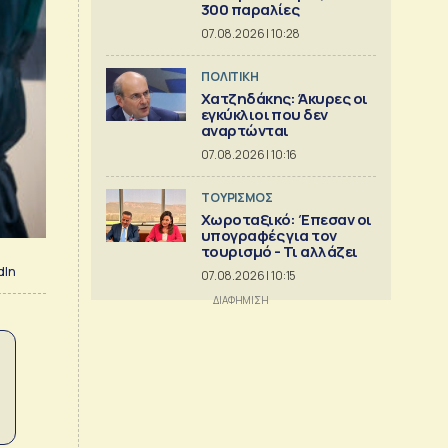
300 παραλίες
07.08.2026 | 10:28
ΠΟΛΙΤΙΚΗ
Χατζηδάκης: Άκυρες οι
εγκύκλιοι που δεν
αναρτώνται
07.08.2026 | 10:16
ΤΟΥΡΙΣΜΟΣ
Χωροταξικό: Έπεσαν οι
υπογραφές για τον
τουρισμό - Τι αλλάζει
dIn
07.08.2026 | 10:15