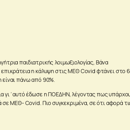
γήτρια παιδιατρικής λοιμωξιολογίας, Βάνα
 επικράτεια η κάλυψη στις ΜΕΘ Covid φτάνει στο 
 είναι πάνω από 90%.
ία γι΄αυτό έδωσε η ΠΟΕΔΗΝ, λέγοντας πως υπάρχο
ά σε ΜΕΘ- Covid. Πιο συγκεκριμένα, σε ότι αφορά τι