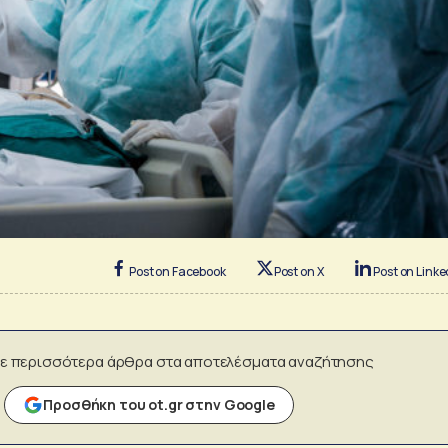
Post on Facebook
Post on X
Post on Linke
ε περισσότερα άρθρα στα αποτελέσματα αναζήτησης
Προσθήκη του ot.gr στην Google