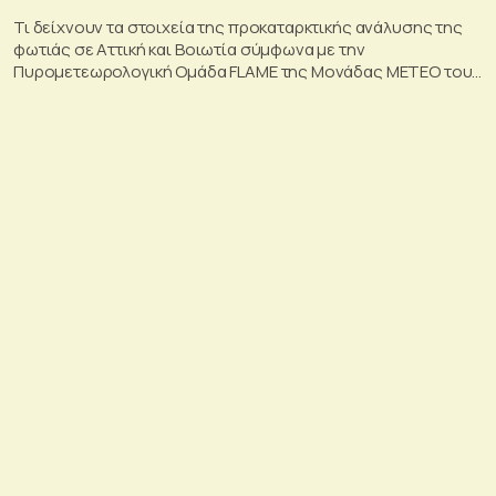
Τι δείχνουν τα στοιχεία της προκαταρκτικής ανάλυσης της
φωτιάς σε Αττική και Βοιωτία σύμφωνα με την
Πυρομετεωρολογική Ομάδα FLAME της Μονάδας ΜΕΤΕΟ του
Εθνικού Αστεροσκοπείου Αθηνών.