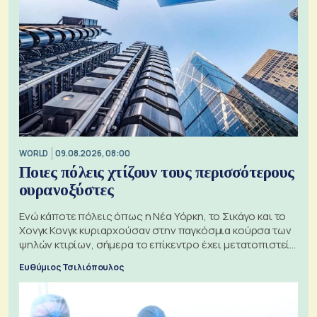
WORLD
09.08.2026, 08:00
Ποιες πόλεις χτίζουν τους περισσότερους
ουρανοξύστες
Ενώ κάποτε πόλεις όπως η Νέα Υόρκη, το Σικάγο και το
Χονγκ Κονγκ κυριαρχούσαν στην παγκόσμια κούρσα των
ψηλών κτιρίων, σήμερα το επίκεντρο έχει μετατοπιστεί
προς την Ασία
Ευθύμιος Τσιλιόπουλος