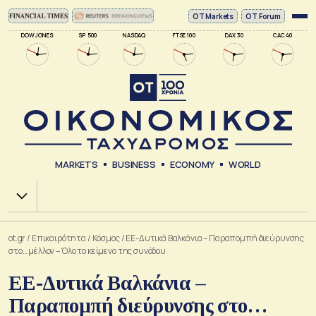
ΟΤ Markets
OT Forum
DOW JONES
SP 500
NASDAQ
FTSE 100
DAX 30
CAC 40
MARKETS
BUSINESS
ECONOMY
WORLD
Χ.Α.
ot.gr
/
Επικαιρότητα
/
Κόσμος
/
ΕΕ-Δυτικά Βαλκάνια – Παραπομπή διεύρυνσης
στο… μέλλον – Όλο το κείμενο της συνόδου
ΕΕ-Δυτικά Βαλκάνια –
Παραπομπή διεύρυνσης στο…