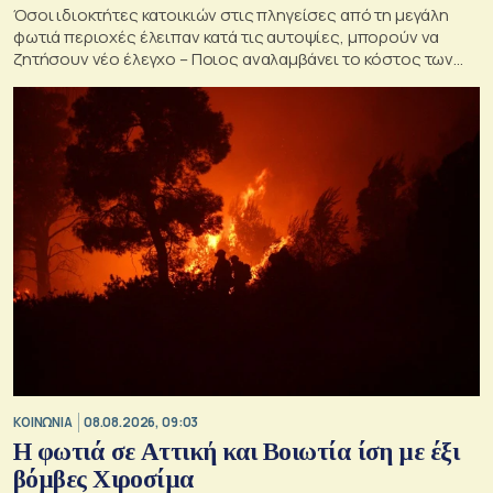
Όσοι ιδιοκτήτες κατοικιών στις πληγείσες από τη μεγάλη
φωτιά περιοχές έλειπαν κατά τις αυτοψίες, μπορούν να
ζητήσουν νέο έλεγχο – Ποιος αναλαμβάνει το κόστος των
ανακατασκευών και κατεδαφίσεων
ΚΟΙΝΩΝΙΑ
08.08.2026, 09:03
Η φωτιά σε Αττική και Βοιωτία ίση με έξι
βόμβες Χιροσίμα