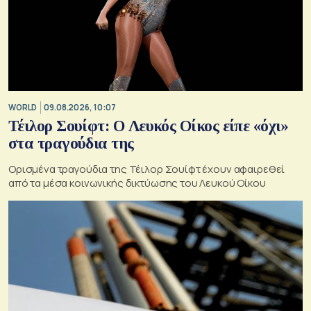
WORLD
09.08.2026, 10:07
Τέιλορ Σουίφτ: Ο Λευκός Οίκος είπε «όχι»
στα τραγούδια της
Ορισμένα τραγούδια της Τέιλορ Σουίφτ έχουν αφαιρεθεί
από τα μέσα κοινωνικής δικτύωσης του Λευκού Οίκου