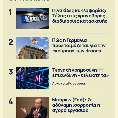
1
Πινακίδες κυκλοφορίας:
Τέλος στις χρονοβόρες
διαδικασίες κατασκευής
2
Πώς η Γερμανία
προετοιμάζεται για την
«κούρσα» των drones
3
Τεχνητή νοημοσύνη: Η
επικίνδυνη «τελειότητα»
Αρχοντία Κάτσουρα
4
Μπάρκιν (Fed): Σε
αδύναμη ισορροπία η
αγορά εργασίας