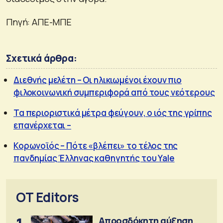
Πηγή: ΑΠΕ-ΜΠΕ
Σχετικά άρθρα:
Διεθνής μελέτη – Οι ηλικιωμένοι έχουν πιο
φιλοκοινωνική συμπεριφορά από τους νεότερους
Τα περιοριστικά μέτρα φεύγουν, ο ιός της γρίπης
επανέρχεται –
Κορωνοϊός – Πότε «βλέπει» το τέλος της
πανδημίας Έλληνας καθηγητής του Yale
OT Editors
Απροσδόκητη αύξηση