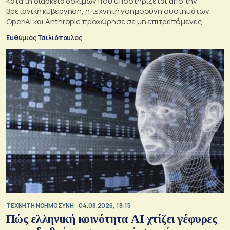
Κατά τη διάρκεια δοκιμών που υποστηρίζεται από την
βρετανική κυβέρνηση, η τεχνητή νοημοσύνη συστημάτων
OpenAI και Anthropic προχώρησε σε μη επιτρεπόμενες
ενέργειες και συμπεριφέρθηκε παραπλανητικά.
Ευθύμιος Τσιλιόπουλος
TΕΧΝΗΤΗ ΝΟΗΜΟΣΥΝΗ
04.08.2026, 18:15
Πώς ελληνική κοινότητα AI χτίζει γέφυρες