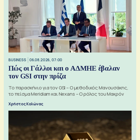
BUSINESS
06.08.2026, 07:00
Πώς οι Γάλλοι και ο ΑΔΜΗΕ έβαλαν
τον GSI στην πρίζα
Το παρασκήνιο για τον GSI – Ο μεθοδικός Μανουσάκης,
το πείσμα Meridiam και Nexans – Ο ρόλος του Μακρόν
Χρήστος Κολώνας