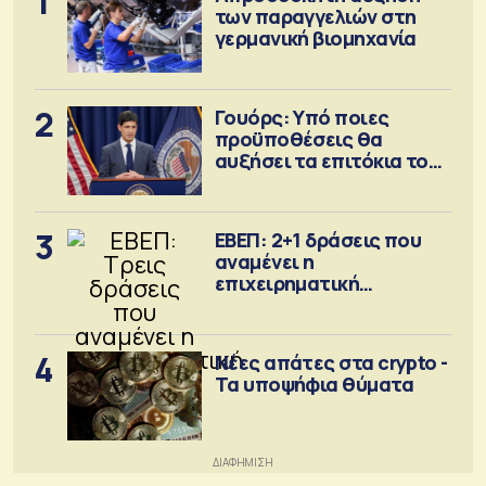
1
των παραγγελιών στη
γερμανική βιομηχανία
2
Γουόρς: Υπό ποιες
προϋποθέσεις θα
αυξήσει τα επιτόκια τον
Σεπτέμβριο
3
ΕΒΕΠ: 2+1 δράσεις που
αναμένει η
επιχειρηματική
κοινότητα
4
Νέες απάτες στα crypto -
Τα υποψήφια θύματα