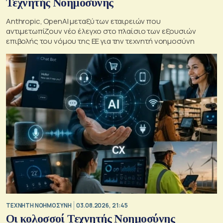
Τεχνητής Νοημοσύνης
Anthropic, OpenAI μεταξύ των εταιρειών που
αντιμετωπίζουν νέο έλεγχο στο πλαίσιο των εξουσιών
επιβολής του νόμου της ΕΕ για την τεχνητή νοημοσύνη
TΕΧΝΗΤΗ ΝΟΗΜΟΣΥΝΗ
03.08.2026, 21:45
Οι κολοσσοί Τεχνητής Νοημοσύνης