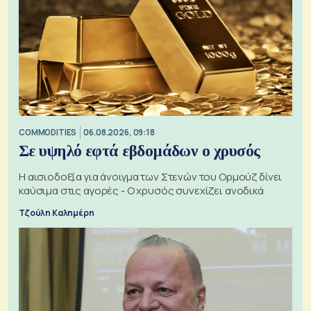
COMMODITIES
06.08.2026, 09:18
Σε υψηλό εφτά εβδομάδων ο χρυσός
Η αισιοδοξία για άνοιγμα των Στενών του Ορμούζ δίνει
καύσιμα στις αγορές - Ο χρυσός συνεχίζει ανοδικά
Τζούλη Καλημέρη