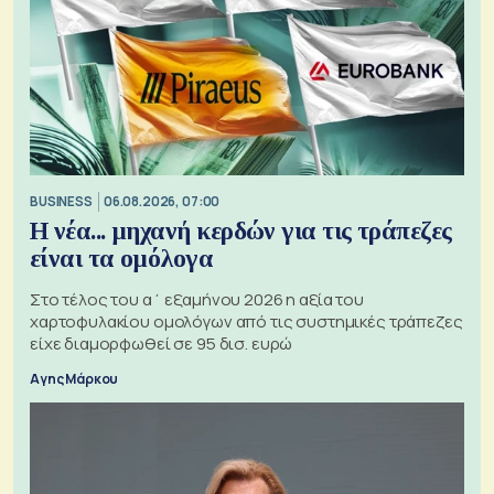
BUSINESS
06.08.2026, 07:00
Η νέα... μηχανή κερδών για τις τράπεζες
είναι τα ομόλογα
Στο τέλος του α΄ εξαμήνου 2026 η αξία του
χαρτοφυλακίου ομολόγων από τις συστημικές τράπεζες
είχε διαμορφωθεί σε 95 δισ. ευρώ
Αγης Μάρκου