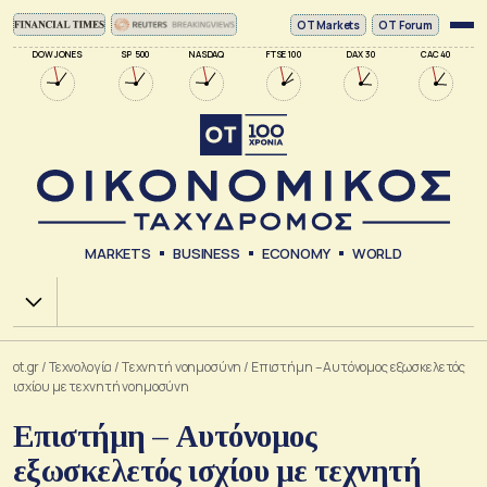
ΟΤ Markets
OT Forum
DOW JONES
SP 500
NASDAQ
FTSE 100
DAX 30
CAC 40
MARKETS
BUSINESS
ECONOMY
WORLD
Χ.Α.
ot.gr
/
Τεχνολογία
/
Tεχνητή νοημοσύνη
/
Επιστήμη – Αυτόνομος εξωσκελετός
ισχίου με τεχνητή νοημοσύνη
Επιστήμη – Αυτόνομος
εξωσκελετός ισχίου με τεχνητή