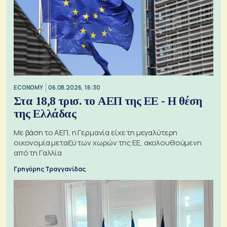
ECONOMY
06.08.2026, 16:30
Στα 18,8 τρισ. το ΑΕΠ της ΕΕ - Η θέση
της Ελλάδας
Με βάση το ΑΕΠ, η Γερμανία είχε τη μεγαλύτερη
οικονομία μεταξύ των χωρών της ΕΕ, ακολουθούμενη
από τη Γαλλία
Γρηγόρης Τραγγανίδας