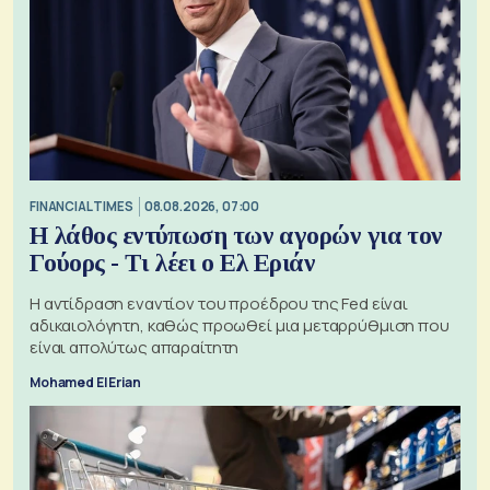
FINANCIAL TIMES
08.08.2026, 07:00
Η λάθος εντύπωση των αγορών για τον
Γούορς - Τι λέει ο Ελ Εριάν
Η αντίδραση εναντίον του προέδρου της Fed είναι
αδικαιολόγητη, καθώς προωθεί μια μεταρρύθμιση που
είναι απολύτως απαραίτητη
Mohamed El Erian