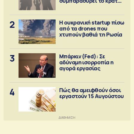
συμπαρασύρει το κράτος
πρόνοιας
2
Η ουκρανική startup πίσω
από τα drones που
χτυπούν βαθιά τη Ρωσία
3
Μπάρκιν (Fed): Σε
αδύναμη ισορροπία η
αγορά εργασίας
4
Πώς θα αμειφθούν όσοι
εργαστούν 15 Αυγούστου