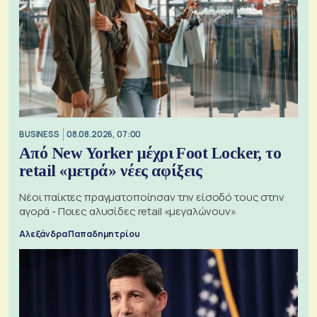
BUSINESS
08.08.2026, 07:00
Από New Yorker μέχρι Foot Locker, το
retail «μετρά» νέες αφίξεις
Νέοι παίκτες πραγματοποίησαν την είσοδό τους στην
αγορά - Ποιες αλυσίδες retail «μεγαλώνουν»
Αλεξάνδρα Παπαδημητρίου