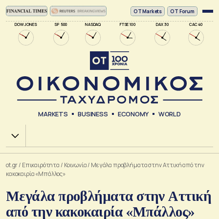
ΟΤ Markets
OT Forum
DOW JONES
SP 500
NASDAQ
FTSE 100
DAX 30
CAC 40
MARKETS
BUSINESS
ECONOMY
WORLD
Χ.Α.
ot.gr
/
Επικαιρότητα
/
Κοινωνία
/
Μεγάλα προβλήματα στην Αττική από την
κακοκαιρία «Μπάλλος»
Μεγάλα προβλήματα στην Αττική
από την κακοκαιρία «Μπάλλος»