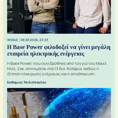
WORLD
08.08.2026, 23:23
Η Base Power φιλοδοξεί να γίνει μεγάλη
εταιρεία ηλεκτρικής ενέργειας
Η Base Power, που συνιδρύθηκε από τον γιό του Μάικλ
Ντελ, Ζακ, αποτιμάται στα 13 δισ. δολάρια, καθώς η
ζήτηση ηλεκτρικής ενέργειας και η αποθήκευση
μπαταριών αυξάνονται
Ευθύμιος Τσιλιόπουλος