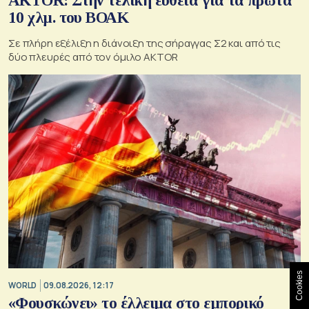
AKTOR: Στην τελική ευθεία για τα πρώτα
10 χλμ. του ΒΟΑΚ
Σε πλήρη εξέλιξη η διάνοιξη της σήραγγας Σ2 και από τις
δύο πλευρές από τον όμιλο AKTOR
Cookies
WORLD
09.08.2026, 12:17
«Φουσκώνει» το έλλειμα στο εμπορικό