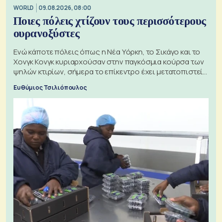
WORLD
09.08.2026, 08:00
Ποιες πόλεις χτίζουν τους περισσότερους
ουρανοξύστες
Ενώ κάποτε πόλεις όπως η Νέα Υόρκη, το Σικάγο και το
Χονγκ Κονγκ κυριαρχούσαν στην παγκόσμια κούρσα των
ψηλών κτιρίων, σήμερα το επίκεντρο έχει μετατοπιστεί
προς την Ασία
Ευθύμιος Τσιλιόπουλος