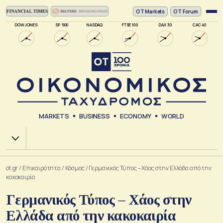
ΟΤ Markets
OT Forum
DOW JONES
SP 500
NASDAQ
FTSE 100
DAX 30
CAC 40
MARKETS
BUSINESS
ECONOMY
WORLD
Χ.Α.
ot.gr
/
Επικαιρότητα
/
Κόσμος
/
Γερμανικός Τύπος – Χάος στην Ελλάδα από την
κακοκαιρία
Γερμανικός Τύπος – Χάος στην
Ελλάδα από την κακοκαιρία