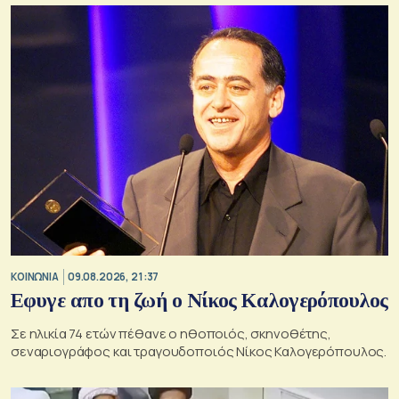
ΚΟΙΝΩΝΙΑ
09.08.2026, 21:37
Εφυγε απο τη ζωή ο Νίκος Καλογερόπουλος
Σε ηλικία 74 ετών πέθανε ο ηθοποιός, σκηνοθέτης,
σεναριογράφος και τραγουδοποιός Νίκος Καλογερόπουλος.