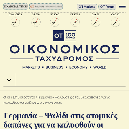
ΟΤ Markets
OT Forum
DOW JONES
SP 500
NASDAQ
FTSE 100
DAX 30
CAC 40
MARKETS
BUSINESS
ECONOMY
WORLD
Χ.Α.
ot.gr
/
Επικαιρότητα
/
Γερμανία – Ψαλίδι στις ατομικές δαπάνες για να
καλυφθούν οι αυξήσεις στην ενέργεια
Γερμανία – Ψαλίδι στις ατομικές
δαπάνες για να καλυφθούν οι