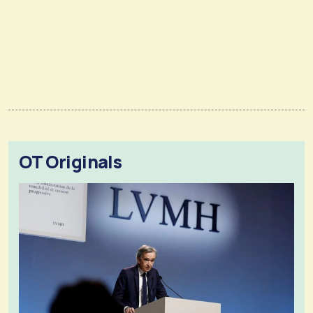
OT Originals