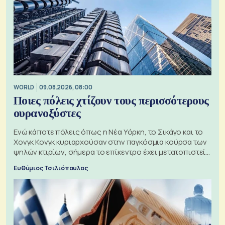
WORLD
09.08.2026, 08:00
Ποιες πόλεις χτίζουν τους περισσότερους
ουρανοξύστες
Ενώ κάποτε πόλεις όπως η Νέα Υόρκη, το Σικάγο και το
Χονγκ Κονγκ κυριαρχούσαν στην παγκόσμια κούρσα των
ψηλών κτιρίων, σήμερα το επίκεντρο έχει μετατοπιστεί
προς την Ασία
Ευθύμιος Τσιλιόπουλος