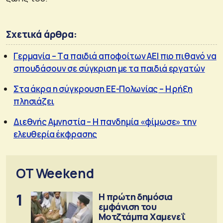
Σχετικά άρθρα:
Γερμανία – Tα παιδιά αποφοίτων ΑΕΙ πιο πιθανό να
σπουδάσουν σε σύγκριση με τα παιδιά εργατών
Στα άκρα η σύγκρουση ΕΕ-Πολωνίας – Η ρήξη
πλησιάζει
Διεθνής Αμνηστία – Η πανδημία «φίμωσε» την
ελευθερία έκφρασης
OT Weekend
1
Η πρώτη δημόσια
εμφάνιση του
Μοτζτάμπα Χαμενεΐ