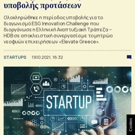
υποβολής προτάσεων
Ολοκληρώθηκε η περίοδος υποβολής για το
διαγωνισμό ESG Innovation Challenge που
διοργάνωσε η Ελληνική Αναπτυξιακή Τράπεζα –
HDB σε αποκλειστική συνεργασία με το μητρώο
νεοφυών επιχειρήσεων «Elevate Greece».
STARTUPS
19.10.2021, 16:32
Cookies