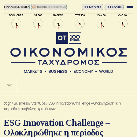
ΟΤ Markets
OT Forum
DOW JONES
SP 500
NASDAQ
FTSE 100
DAX 30
CAC 40
MARKETS
BUSINESS
ECONOMY
WORLD
Χ.Α.
ot.gr
/
Business
/
Startups
/
ESG Innovation Challenge – Ολοκληρώθηκε η
περίοδος υποβολής προτάσεων
ESG Innovation Challenge –
Ολοκληρώθηκε η περίοδος