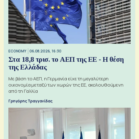
ECONOMY
06.08.2026, 16:30
Στα 18,8 τρισ. το ΑΕΠ της ΕΕ - Η θέση
της Ελλάδας
Με βάση το ΑΕΠ, η Γερμανία είχε τη μεγαλύτερη
οικονομία μεταξύ των χωρών της ΕΕ, ακολουθούμενη
από τη Γαλλία
Γρηγόρης Τραγγανίδας