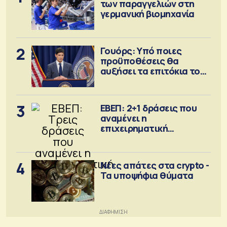
των παραγγελιών στη
γερμανική βιομηχανία
2
Γουόρς: Υπό ποιες
προϋποθέσεις θα
αυξήσει τα επιτόκια τον
Σεπτέμβριο
3
ΕΒΕΠ: 2+1 δράσεις που
αναμένει η
επιχειρηματική
κοινότητα
4
Νέες απάτες στα crypto -
Τα υποψήφια θύματα