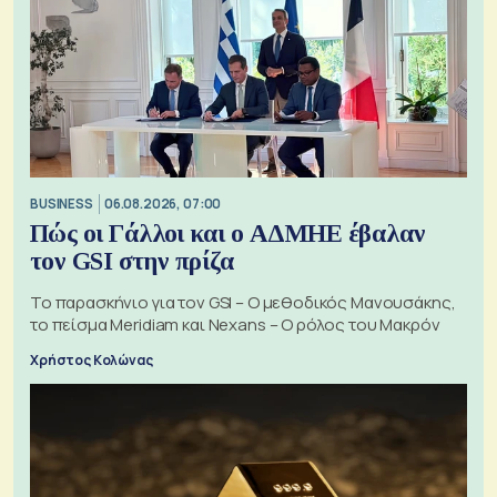
BUSINESS
06.08.2026, 07:00
Πώς οι Γάλλοι και ο ΑΔΜΗΕ έβαλαν
τον GSI στην πρίζα
Το παρασκήνιο για τον GSI – Ο μεθοδικός Μανουσάκης,
το πείσμα Meridiam και Nexans – Ο ρόλος του Μακρόν
Χρήστος Κολώνας