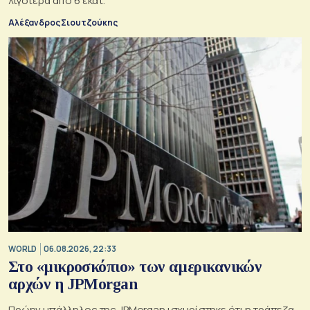
λιγότερα από 6 εκατ.
Αλέξανδρος Σιουτζούκης
WORLD
06.08.2026, 22:33
Στο «μικροσκόπιο» των αμερικανικών
αρχών η JPMorgan
Πρώην υπάλληλος της JPMorgan ισχυρίστηκε ότι η τράπεζα