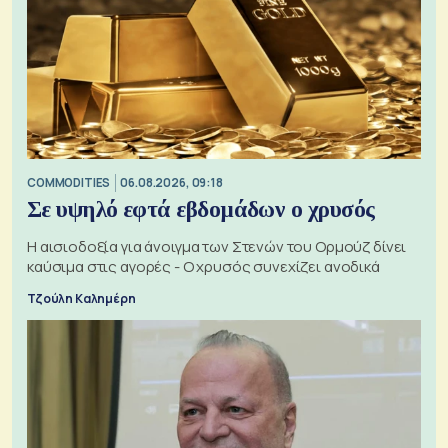
COMMODITIES
06.08.2026, 09:18
Σε υψηλό εφτά εβδομάδων ο χρυσός
Η αισιοδοξία για άνοιγμα των Στενών του Ορμούζ δίνει
καύσιμα στις αγορές - Ο χρυσός συνεχίζει ανοδικά
Τζούλη Καλημέρη