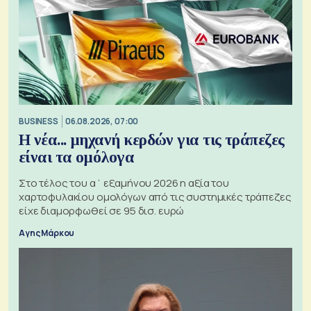
BUSINESS
06.08.2026, 07:00
Η νέα... μηχανή κερδών για τις τράπεζες
είναι τα ομόλογα
Στο τέλος του α΄ εξαμήνου 2026 η αξία του
χαρτοφυλακίου ομολόγων από τις συστημικές τράπεζες
είχε διαμορφωθεί σε 95 δισ. ευρώ
Αγης Μάρκου