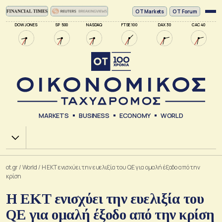
ΟΤ Markets
OT Forum
DOW JONES
SP 500
NASDAQ
FTSE 100
DAX 30
CAC 40
MARKETS
BUSINESS
ECONOMY
WORLD
Χ.Α.
ot.gr
/
World
/
Η ΕΚΤ ενισχύει την ευελιξία του QE για ομαλή έξοδο από την
κρίση
Η ΕΚΤ ενισχύει την ευελιξία του
QE για ομαλή έξοδο από την κρίση