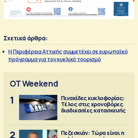
Σχετικά άρθρα:
H Περιφέρεια Αττικής συμμετέχει σε ευρωπαϊκό
πρόγραμμα για τον κυκλικό τουρισμό
OT Weekend
1
Πινακίδες κυκλοφορίας:
Τέλος στις χρονοβόρες
διαδικασίες κατασκευής
2
Πεζεσκιάν: Τώρα είναι η