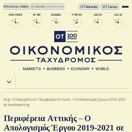
ΟΤ Markets
OT Forum
DOW JONES
SP 500
NASDAQ
FTSE 100
DAX 30
CAC 40
MARKETS
BUSINESS
ECONOMY
WORLD
Χ.Α.
ot.gr
/
Επικαιρότητα
/
Περιφέρεια Αττικής – O Απολογισμός Έργου 2019-2021
σε livestreaming
Περιφέρεια Αττικής – O
Απολογισμός Έργου 2019-2021 σε