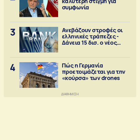
καλύτερη στιγμή για
συμφωνία
3
Ανεβάζουν στροφές οι
ελληνικές τράπεζες -
Δάνεια 15 δισ. ο νέος
στόχος
4
Πώς η Γερμανία
προετοιμάζεται για την
«κούρσα» των drones