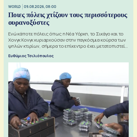
WORLD
09.08.2026, 08:00
Ποιες πόλεις χτίζουν τους περισσότερους
ουρανοξύστες
Ενώ κάποτε πόλεις όπως η Νέα Υόρκη, το Σικάγο και το
Χονγκ Κονγκ κυριαρχούσαν στην παγκόσμια κούρσα των
ψηλών κτιρίων, σήμερα το επίκεντρο έχει μετατοπιστεί
προς την Ασία
Ευθύμιος Τσιλιόπουλος