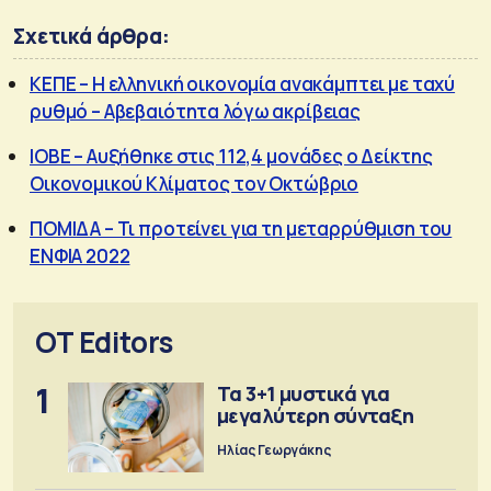
Σχετικά άρθρα:
ΚΕΠΕ – Η ελληνική οικονομία ανακάμπτει με ταχύ
ρυθμό – Αβεβαιότητα λόγω ακρίβειας
ΙΟΒΕ – Αυξήθηκε στις 112,4 μονάδες ο Δείκτης
Οικονομικού Κλίματος τον Οκτώβριο
ΠΟΜΙΔΑ – Τι προτείνει για τη μεταρρύθμιση του
ΕΝΦΙΑ 2022
OT Editors
1
Τα 3+1 μυστικά για
μεγαλύτερη σύνταξη
Ηλίας Γεωργάκης