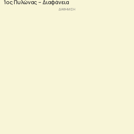
1ος Πυλώνας – Διαφάνεια