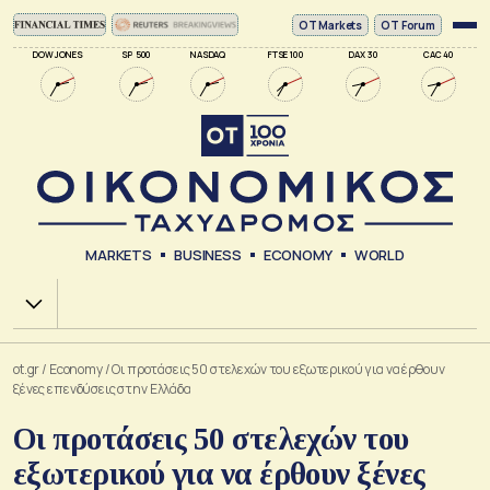
ΟΤ Markets
OT Forum
DOW JONES
SP 500
NASDAQ
FTSE 100
DAX 30
CAC 40
MARKETS
BUSINESS
ECONOMY
WORLD
Χ.Α.
ot.gr
/
Economy
/
Οι προτάσεις 50 στελεχών του εξωτερικού για να έρθουν
ξένες επενδύσεις στην Ελλάδα
Οι προτάσεις 50 στελεχών του
εξωτερικού για να έρθουν ξένες