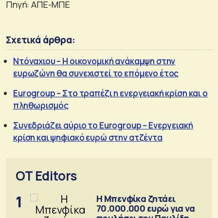
Πηγή: ΑΠΕ-ΜΠΕ
Σχετικά άρθρα:
Ντόναχιου – Η οικονομική ανάκαμψη στην
ευρωζώνη θα συνεχιστεί το επόμενο έτος
Eurogroup – Στο τραπέζι η ενεργειακή κρίση και ο
πληθωρισμός
Συνεδριάζει αύριο το Eurogroup – Ενεργειακή
κρίση και ψηφιακό ευρώ στην ατζέντα
OT Editors
1
Η Μπενφίκα ζητάει
70.000.000 ευρώ για να
πουλήσει τον Παυλίδη