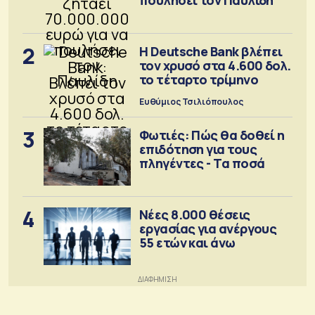
2
Η Deutsche Bank βλέπει
τον χρυσό στα 4.600 δολ.
το τέταρτο τρίμηνο
Ευθύμιος Τσιλιόπουλος
3
Φωτιές: Πώς θα δοθεί η
επιδότηση για τους
πληγέντες - Τα ποσά
4
Νέες 8.000 θέσεις
εργασίας για ανέργους
55 ετών και άνω