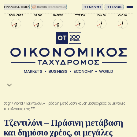
ΟΤ Markets
OT Forum
DOW JONES
SP 500
NASDAQ
FTSE 100
DAX 30
CAC 40
MARKETS
BUSINESS
ECONOMY
WORLD
Χ.Α.
ot.gr
/
World
/
Τζεντιλόνι – Πράσινη μετάβαση και δημόσιο χρέος, οι μεγάλες
προκλήσεις της ΕΕ
Τζεντιλόνι – Πράσινη μετάβαση
και δημόσιο χρέος, οι μεγάλες