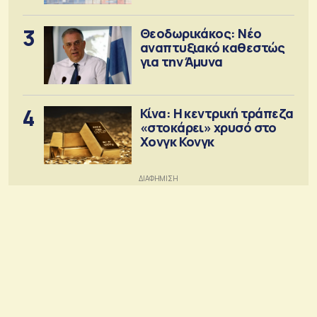
3
Θεοδωρικάκος: Νέο
αναπτυξιακό καθεστώς
για την Άμυνα
4
Κίνα: Η κεντρική τράπεζα
«στοκάρει» χρυσό στο
Χονγκ Κονγκ