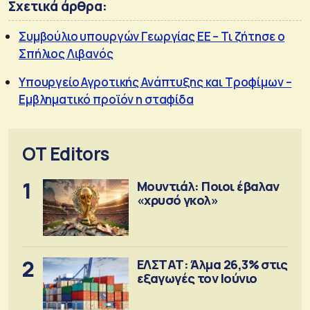
Σχετικά άρθρα:
Συμβούλιο υπουργών Γεωργίας ΕΕ – Τι ζήτησε ο
Σπήλιος Λιβανός
Υπουργείο Αγροτικής Ανάπτυξης και Τροφίμων –
Εμβληματικό προϊόν η σταφίδα
OT Editors
1
Μουντιάλ: Ποιοι έβαλαν
«χρυσό γκολ»
2
ΕΛΣΤΑΤ: Άλμα 26,3% στις
εξαγωγές τον Ιούνιο