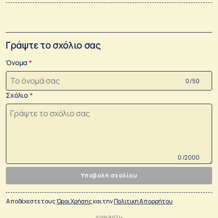
Γράψτε το σχόλιο σας
Όνομα
0 /50
Σχόλιο
0 /2000
Υποβολή σχολίου
Αποδέχεστε τους
Όροι Χρήσης
και την
Πολιτικη Απορρήτου