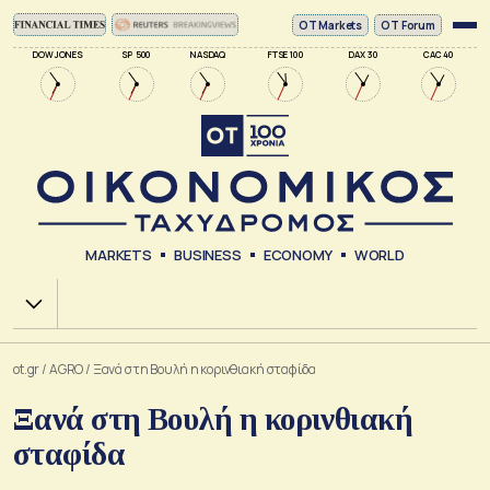
ΟΤ Markets
OT Forum
DOW JONES
SP 500
NASDAQ
FTSE 100
DAX 30
CAC 40
MARKETS
BUSINESS
ECONOMY
WORLD
Χ.Α.
ot.gr
/
AGRO
/
Ξανά στη Βουλή η κορινθιακή σταφίδα
Ξανά στη Βουλή η κορινθιακή
σταφίδα