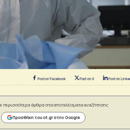
Post on Facebook
Post on X
Post on Linke
ε περισσότερα άρθρα στα αποτελέσματα αναζήτησης
Προσθήκη του ot.gr στην Google