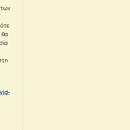
 των
τότε
 θα
σία
στη
vid-