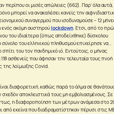
 περίπου οι μισές απώλειες (662). Παρ’ όλα αυτά,
ρόνο μπορεί να ανακαλέσει κανείς την αιφνιδιαστι
ειονομικού συναγερμού που ισοδυναμούσε – 12 μήνε
λή ενός ακόμη αυστηρού
lockdown
. Ετσι, από το πρ
νου του ιδιαίτερα (όπως αποδείχθηκε) δύσκολου
ο σύνολο του ελληνικού πληθυσμού επιχείρησε να…
 σπίτι του τον πανδημικό ιό. Εντούτοις, ο μήνας
1.118 ασθενείς που άφησαν την τελευταία τους πνοή
ς της λοίμωξης Covid.
ίναι διαφορετική, καθώς παρά το άλμα σε θανάτους
 σχεδόν αποκλειστικά τους μη εμβολιασμένους. Σε
ντως, η διαφοροποίηση των μέτρων ανάμεσα στο 2
ται από εκείνα που διαδραματίστηκαν πέρυσι στις Μ