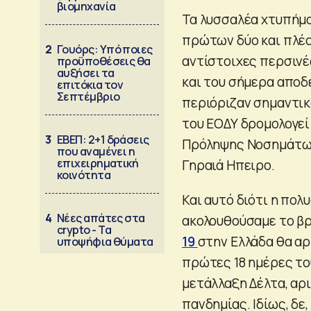
βιομηχανία
Τα λυσσαλέα χτυπήμα
πρώτων δύο και πλέο
2
Γουόρς: Υπό ποιες
αντίστοιχες περσινέ
προϋποθέσεις θα
αυξήσει τα
και του σήμερα αποδ
επιτόκια τον
Σεπτέμβριο
περιόριζαν σημαντικ
του ΕΟΔΥ δρομολογεί
3
ΕΒΕΠ: 2+1 δράσεις
Πρόληψης Νοσημάτων
που αναμένει η
επιχειρηματική
Γηραιά Ηπειρο.
κοινότητα
Και αυτό διότι η πολυ
4
Νέες απάτες στα
ακολουθούσαμε το β
crypto - Τα
19
στην Ελλάδα θα αρ
υποψήφια θύματα
πρώτες 18 ημέρες το
μετάλλαξη Δέλτα, αρ
πανδημίας. Ιδίως, δε,