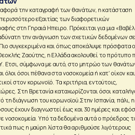
άτων
τι αφορά την καταγραφή των θανάτων, η κατάσταση
 περισσότερο εξαιτίας των διαφορετικών
φής στη Γηραιά Ηπειρο. Πρόκειται για μια «Βαβέλ
αδύνατη την ανάγνωση των σχετικών δεδομένων σ
Πιο συγκεκριμένα και όπως αποκάλυψε πρόσφατα 
εοκλής Ζαούτης, η Ελλάδα ακολουθεί το πρότυπο 
ΟΥ. Ετσι, σύμφωνα με αυτό, στο μητρώο των θανάτω
 όλοι όσοι πέθανα στα νοσοκομεία ή κατ’ οίκον και
ικοί στον κορωνοϊό. Τα κριτήρια, εντούτοις,
χώρες. Στη Βρετανία καταχωρίζονται όσοι καταλήγ
ό τη διάγνωση του κορωνοϊού.Στην Ισπανία, πάλι, η
όσους έχουν διαγνωστεί έως και 30 ημέρες και εφό
σε νοσοκομεία. Υπό τα δεδομένα αυτά ο πρόεδρος τ
τικά πως η μαύρη λίστα θα αριθμούσε λιγότερους