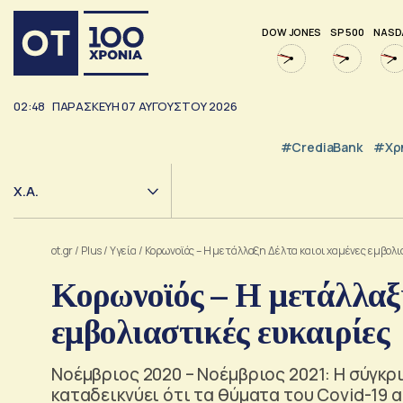
DOW JONES
SP 500
NASD
02:48
ΠΑΡΑΣΚΕΥΗ
07
ΑΥΓΟΥΣΤΟΥ
2026
#CrediaBank
#Χρ
Χ.Α.
ot.gr
/
Plus
/
Υγεία
/
Κορωνοϊός – Η μετάλλαξη Δέλτα και οι χαμένες εμβολι
Κορωνοϊός – Η μετάλλαξη
εμβολιαστικές ευκαιρίες
Νοέμβριος 2020 – Νοέμβριος 2021: Η σύγκ
καταδεικνύει ότι τα θύματα του Covid-19