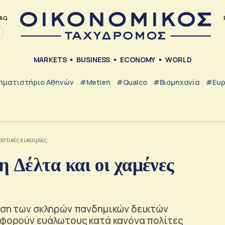
AQ
MARKETS
BUSINESS
ECONOMY
WORLD
ηματιστήριο Αθηνών
#metlen
#Qualco
#Βιομηχανία
#Ευ
αστικές ευκαιρίες
 Δέλτα και οι χαμένες
ριση των σκληρών πανδημικών δεικτών
 αφορούν ευάλωτους κατά κανόνα πολίτες