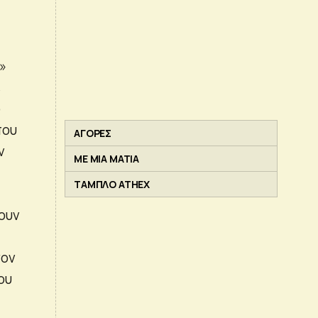
»
ε
ο
που
ΑΓΟΡΕΣ
ν
ΜΕ ΜΙΑ ΜΑΤΙΑ
ΤΑΜΠΛΟ ATHEX
ουν
σον
ου