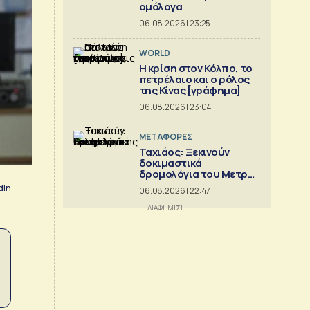
ομόλογα
06.08.2026 | 23:25
WORLD
Η κρίση στoν Κόλπο, το
πετρέλαιο και ο ρόλος
της Κίνας [γράφημα]
06.08.2026 | 23:04
ΜΕΤΑΦΟΡΕΣ
Ταχιάος: Ξεκινούν
δοκιμαστικά
δρομολόγια του Μετρό
Θεσσαλονίκης προς
dIn
06.08.2026 | 22:47
Καλαμαριά