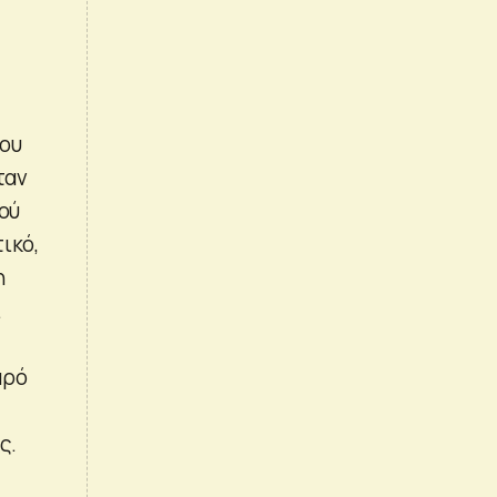
του
ταν
ού
ικό,
η
.
αρό
ς.