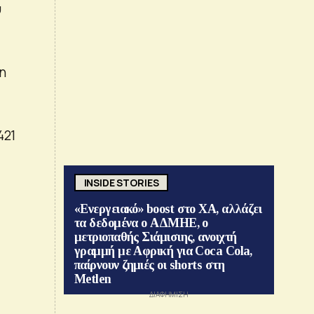
υ
η
421
INSIDE STORIES
«Ενεργειακό» boost στο ΧΑ, αλλάζει
τα δεδομένα ο ΑΔΜΗΕ, ο
μετριοπαθής Σιάμισιης, ανοιχτή
γραμμή με Αφρική για Coca Cola,
παίρνουν ζημιές οι shorts στη
Metlen