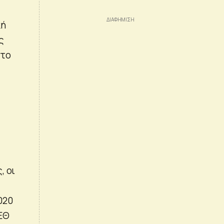
κή
ς
ώτο
, οι
020
ΕΘ