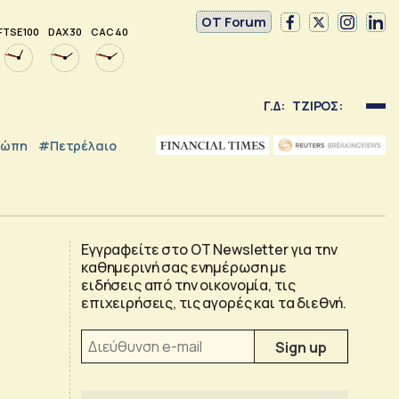
OT Forum
FTSE 100
DAX 30
CAC 40
Γ.Δ:
ΤΖΙΡΟΣ:
ρώπη
#Πετρέλαιο
Εγγραφείτε στο OT Newsletter για την
καθημερινή σας ενημέρωση με
ειδήσεις από την οικονομία, τις
επιχειρήσεις, τις αγορές και τα διεθνή.