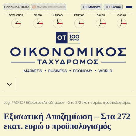
ΟΤ Markets
OT Forum
DOW JONES
SP 500
NASDAQ
FTSE 100
DAX 30
CAC 40
MARKETS
BUSINESS
ECONOMY
WORLD
Χ.Α.
ot.gr
/
AGRO
/
Εξισωτική Αποζημίωση – Στα 272 εκατ. ευρώ ο προϋπολογισμός
Εξισωτική Αποζημίωση – Στα 272
εκατ. ευρώ ο προϋπολογισμός