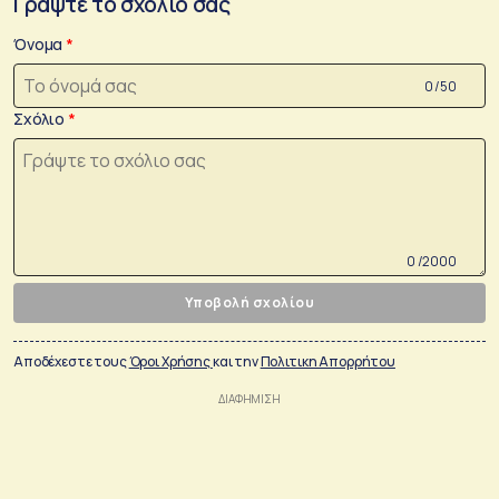
Γράψτε το σχόλιο σας
Όνομα
0 /50
Σχόλιο
0 /2000
Υποβολή σχολίου
Αποδέχεστε τους
Όροι Χρήσης
και την
Πολιτικη Απορρήτου