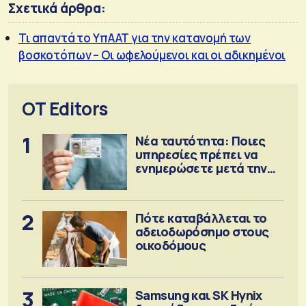
Σχετικά άρθρα:
Τι απαντά το ΥπΑΑΤ για την κατανομή των
βοσκοτόπων – Οι ωφελούμενοι και οι αδικημένοι
OT Editors
1
Νέα ταυτότητα: Ποιες
υπηρεσίες πρέπει να
ενημερώσετε μετά την
έκδοση
2
Πότε καταβάλλεται το
αδειοδωρόσημο στους
οικοδόμους
3
Samsung και SK Hynix