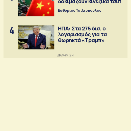
δοκιμάζουν κινεζικά τσιπ
Ευθύμιος Τσιλιόπουλος
4
ΗΠΑ: Στα 275 δισ. ο
λογαριασμός για τα
θωρηκτά «Τραμπ»