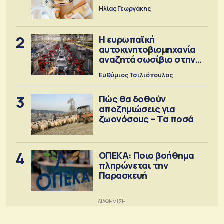
Ηλίας Γεωργάκης
2
Η ευρωπαϊκή
αυτοκινητοβιομηχανία
αναζητά σωσίβιο στην
Κίνα
Ευθύμιος Τσιλιόπουλος
3
Πώς θα δοθούν
αποζημιώσεις για
ζωονόσους – Τα ποσά
4
ΟΠΕΚΑ: Ποιο βοήθημα
πληρώνεται την
Παρασκευή