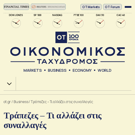
ΟΤ Markets
OT Forum
DOW JONES
SP 500
NASDAQ
FTSE 100
DAX 30
CAC 40
MARKETS
BUSINESS
ECONOMY
WORLD
Χ.Α.
ot.gr
/
Business
/
Τράπεζες – Τι αλλάζει στις συναλλαγές
Τράπεζες – Τι αλλάζει στις
συναλλαγές