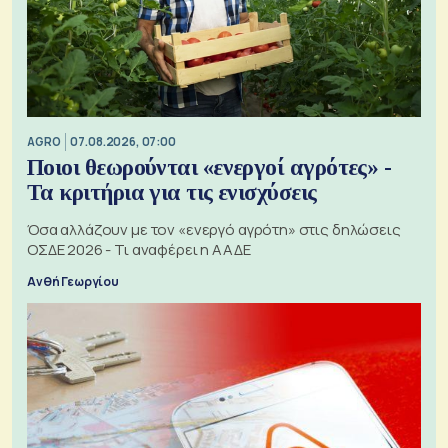
AGRO
07.08.2026, 07:00
Ποιοι θεωρούνται «ενεργοί αγρότες» -
Τα κριτήρια για τις ενισχύσεις
Όσα αλλάζουν με τον «ενεργό αγρότη» στις δηλώσεις
ΟΣΔΕ 2026 - Τι αναφέρει η ΑΑΔΕ
Ανθή Γεωργίου