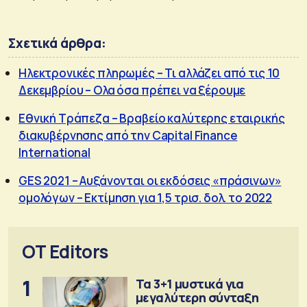
Σχετικά άρθρα:
Ηλεκτρονικές πληρωμές – Τι αλλάζει από τις 10
Δεκεμβρίου – Ολα όσα πρέπει να ξέρουμε
Εθνική Τράπεζα – Βραβείο καλύτερης εταιρικής
διακυβέρνησης από την Capital Finance
International
GES 2021 – Αυξάνονται οι εκδόσεις «πράσινων»
ομολόγων – Εκτίμηση για 1,5 τρισ. δολ. το 2022
OT Editors
1
Τα 3+1 μυστικά για
μεγαλύτερη σύνταξη