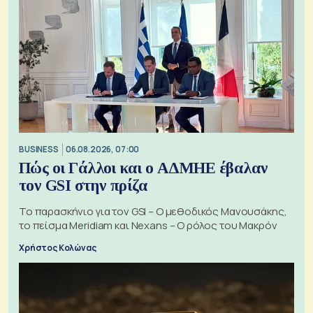
BUSINESS
06.08.2026, 07:00
Πώς οι Γάλλοι και ο ΑΔΜΗΕ έβαλαν
τον GSI στην πρίζα
Το παρασκήνιο για τον GSI – Ο μεθοδικός Μανουσάκης,
το πείσμα Meridiam και Nexans – Ο ρόλος του Μακρόν
Χρήστος Κολώνας