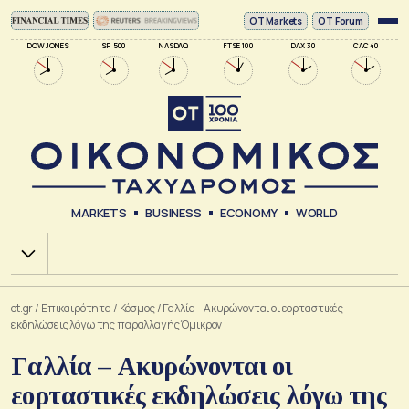
ΟΤ Markets
OT Forum
DOW JONES
SP 500
NASDAQ
FTSE 100
DAX 30
CAC 40
MARKETS
BUSINESS
ECONOMY
WORLD
Χ.Α.
ot.gr
/
Επικαιρότητα
/
Κόσμος
/
Γαλλία – Ακυρώνονται οι εορταστικές
εκδηλώσεις λόγω της παραλλαγής Όμικρον
Γαλλία – Ακυρώνονται οι
εορταστικές εκδηλώσεις λόγω της