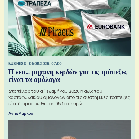
BUSINESS
06.08.2026, 07:00
Η νέα... μηχανή κερδών για τις τράπεζες
είναι τα ομόλογα
Στο τέλος του α΄ εξαμήνου 2026 η αξία του
χαρτοφυλακίου ομολόγων από τις συστημικές τράπεζες
είχε διαμορφωθεί σε 95 δισ. ευρώ
Αγης Μάρκου