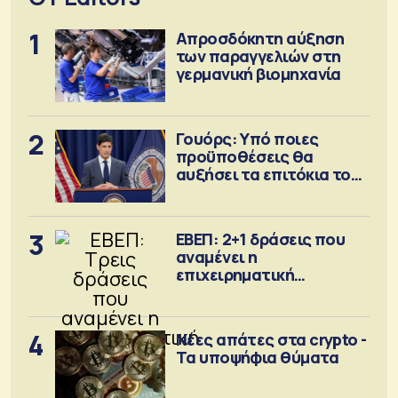
1
Απροσδόκητη αύξηση
των παραγγελιών στη
γερμανική βιομηχανία
2
Γουόρς: Υπό ποιες
προϋποθέσεις θα
αυξήσει τα επιτόκια τον
Σεπτέμβριο
3
ΕΒΕΠ: 2+1 δράσεις που
αναμένει η
επιχειρηματική
κοινότητα
4
Νέες απάτες στα crypto -
Τα υποψήφια θύματα