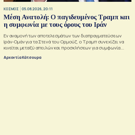
ΚΟΣΜΟΣ
05.08.2026, 20:11
Μέση Ανατολή: Ο παγιδευμένος Τραμπ και
η συμφωνία με τους όρους του Ιράν
Εν αναμονή των αποτελεσμάτων των διαπραγματεύσεων
Ιράν-Ομάν για τα Στενά του Ορμούζ, ο Τραμπ συνεχίζει να
κινείται μεταξύ απειλών και προσκλήσεων για συμφωνία.
Αλλά αυτό που θέλει είναι μακριά από αυτά που συζητούν
Αρχοντία Κάτσουρα
Μουσκάτ και Τεχεράνη.