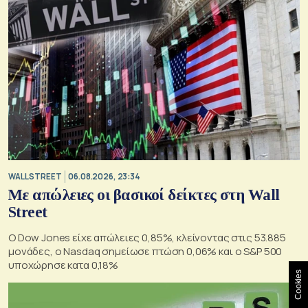
WALL STREET
06.08.2026, 23:34
Με απώλειες οι βασικοί δείκτες στη Wall
Street
Ο Dow Jones είχε απώλειες 0,85%, κλείνοντας στις 53.885
μονάδες, ο Nasdaq σημείωσε πτώση 0,06% και ο S&P 500
υποχώρησε κατα 0,18%
Cookies