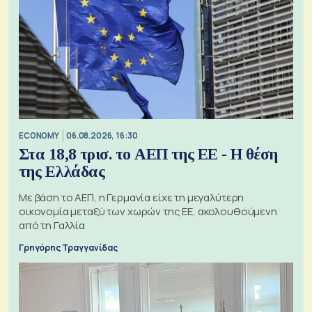
ECONOMY
06.08.2026, 16:30
Στα 18,8 τρισ. το ΑΕΠ της ΕΕ - Η θέση
της Ελλάδας
Με βάση το ΑΕΠ, η Γερμανία είχε τη μεγαλύτερη
οικονομία μεταξύ των χωρών της ΕΕ, ακολουθούμενη
από τη Γαλλία
Γρηγόρης Τραγγανίδας