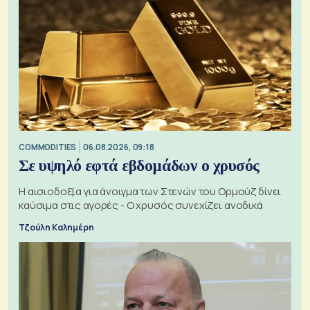
COMMODITIES
06.08.2026, 09:18
Σε υψηλό εφτά εβδομάδων ο χρυσός
Η αισιοδοξία για άνοιγμα των Στενών του Ορμούζ δίνει
καύσιμα στις αγορές - Ο χρυσός συνεχίζει ανοδικά
Τζούλη Καλημέρη