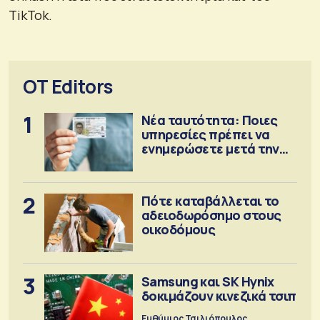
TikTok.
OT Editors
1
Νέα ταυτότητα: Ποιες
υπηρεσίες πρέπει να
ενημερώσετε μετά την
έκδοση
2
Πότε καταβάλλεται το
αδειοδωρόσημο στους
οικοδόμους
3
Samsung και SK Hynix
δοκιμάζουν κινεζικά τσιπ
Ευθύμιος Τσιλιόπουλος