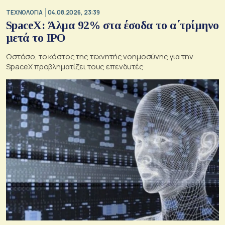
ΤΕΧΝΟΛΟΓΙΑ
04.08.2026, 23:39
SpaceX: Άλμα 92% στα έσοδα το α΄τρίμηνο
μετά το IPO
Ωστόσο, το κόστος της τεχνητής νοημοσύνης για την
SpaceX προβληματίζει τους επενδυτές