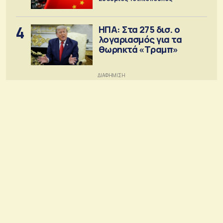
4
ΗΠΑ: Στα 275 δισ. ο
λογαριασμός για τα
θωρηκτά «Τραμπ»