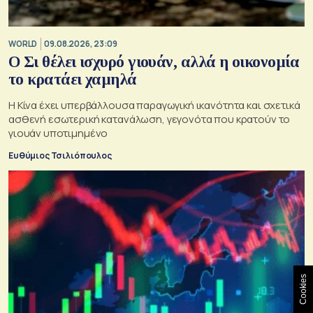
WORLD
09.08.2026, 23:09
Ο Σι θέλει ισχυρό γιουάν, αλλά η οικονομία
το κρατάει χαμηλά
Η Κίνα έχει υπερβάλλουσα παραγωγική ικανότητα και σχετικά
ασθενή εσωτερική κατανάλωση, γεγονότα που κρατούν το
γιουάν υποτιμημένο
Ευθύμιος Τσιλιόπουλος
Cookies