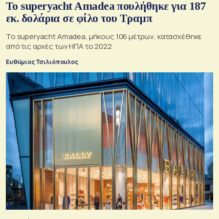
To superyacht Amadea πουλήθηκε για 187
εκ. δολάρια σε φίλο του Τραμπ
Το superyacht Amadea, μήκους 106 μέτρων, κατασχέθηκε
από τις αρχές των ΗΠΑ το 2022
Ευθύμιος Τσιλιόπουλος