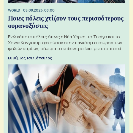
WORLD
09.08.2026, 08:00
Ποιες πόλεις χτίζουν τους περισσότερους
ουρανοξύστες
Ενώ κάποτε πόλεις όπως η Νέα Υόρκη, το Σικάγο και το
Χονγκ Κονγκ κυριαρχούσαν στην παγκόσμια κούρσα των
ψηλών κτιρίων, σήμερα το επίκεντρο έχει μετατοπιστεί
προς την Ασία
Ευθύμιος Τσιλιόπουλος