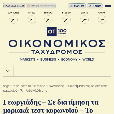
ΟΤ Markets
OT Forum
DOW JONES
SP 500
NASDAQ
FTSE 100
DAX 30
CAC 40
MARKETS
BUSINESS
ECONOMY
WORLD
Χ.Α.
ot.gr
/
Επικαιρότητα
/
Κοινωνία
/
Γεωργιάδης – Σε διατίμηση τα μοριακά τεστ
κορωνοϊού – Το πλαφόν διάθεσης
Γεωργιάδης – Σε διατίμηση τα
μοριακά τεστ κορωνοϊού – Το