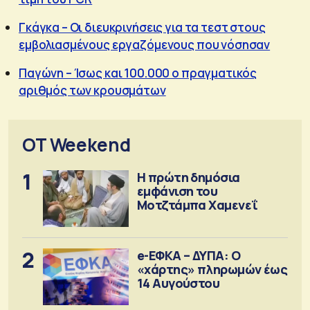
Γκάγκα – Οι διευκρινήσεις για τα τεστ στους
εμβολιασμένους εργαζόμενους που νόσησαν
Παγώνη – Ίσως και 100.000 ο πραγματικός
αριθμός των κρουσμάτων
OT Weekend
1
Η πρώτη δημόσια
εμφάνιση του
Μοτζτάμπα Χαμενεΐ
2
e-ΕΦΚΑ – ΔΥΠΑ: Ο
«χάρτης» πληρωμών έως
14 Αυγούστου