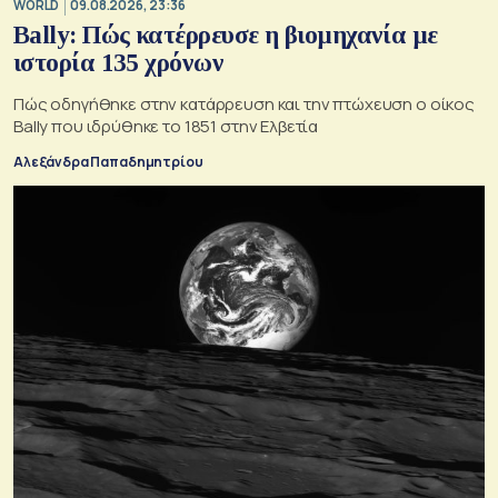
WORLD
09.08.2026, 23:36
Bally: Πώς κατέρρευσε η βιομηχανία με
ιστορία 135 χρόνων
Πώς οδηγήθηκε στην κατάρρευση και την πτώχευση ο οίκος
Bally που ιδρύθηκε το 1851 στην Ελβετία
Αλεξάνδρα Παπαδημητρίου