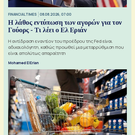
FINANCIAL TIMES
08.08.2026, 07:00
Η λάθος εντύπωση των αγορών για τον
Γούορς - Τι λέει ο Ελ Εριάν
Η αντίδραση εναντίον του προέδρου της Fed είναι
αδικαιολόγητη, καθώς προωθεί μια μεταρρύθμιση που
είναι απολύτως απαραίτητη
Mohamed El Erian