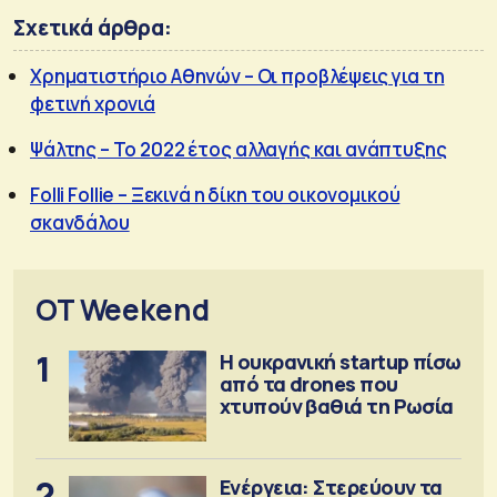
Σχετικά άρθρα:
Χρηματιστήριο Αθηνών – Οι προβλέψεις για τη
φετινή χρονιά
Ψάλτης – Το 2022 έτος αλλαγής και ανάπτυξης
Folli Follie – Ξεκινά η δίκη του οικονομικού
σκανδάλου
OT Weekend
1
Η ουκρανική startup πίσω
από τα drones που
χτυπούν βαθιά τη Ρωσία
2
Ενέργεια: Στερεύουν τα