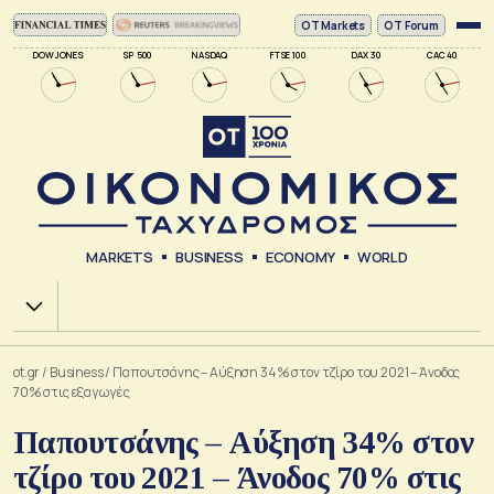
ΟΤ Markets
OT Forum
DOW JONES
SP 500
NASDAQ
FTSE 100
DAX 30
CAC 40
MARKETS
BUSINESS
ECONOMY
WORLD
Χ.Α.
ot.gr
/
Business
/
Παπουτσάνης – Αύξηση 34% στον τζίρο του 2021 – Άνοδος
70% στις εξαγωγές
Παπουτσάνης – Αύξηση 34% στον
τζίρο του 2021 – Άνοδος 70% στις