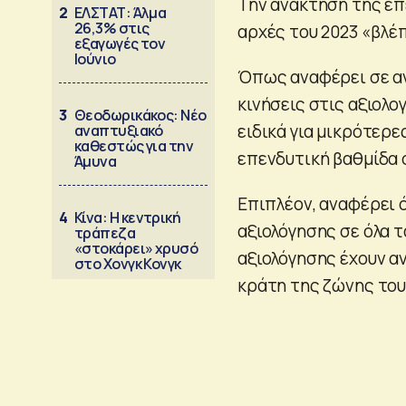
Την ανάκτηση της επ
2
ΕΛΣΤΑΤ: Άλμα
26,3% στις
αρχές του 2023 «βλέπ
εξαγωγές τον
Ιούνιο
Όπως αναφέρει σε αν
κινήσεις στις αξιολο
3
Θεοδωρικάκος: Νέο
ειδικά για μικρότερε
αναπτυξιακό
καθεστώς για την
επενδυτική βαθμίδα σ
Άμυνα
Επιπλέον, αναφέρει 
4
Κίνα: Η κεντρική
αξιολόγησης σε όλα τ
τράπεζα
«στοκάρει» χρυσό
αξιολόγησης έχουν αν
στο Χονγκ Κονγκ
κράτη της ζώνης του