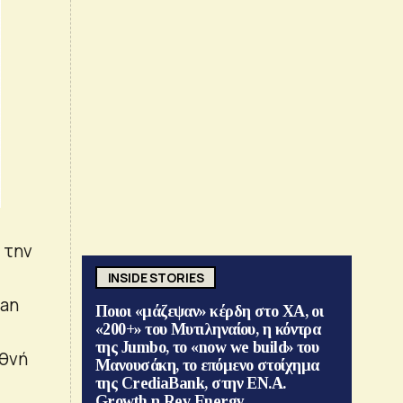
 την
INSIDE STORIES
gan
Ποιοι «μάζεψαν» κέρδη στο ΧΑ, οι
«200+» του Μυτιληναίου, η κόντρα
της Jumbo, το «now we build» του
εθνή
Μανουσάκη, το επόμενο στοίχημα
της CrediaBank, στην ΕΝ.Α.
Growth η Rev Energy