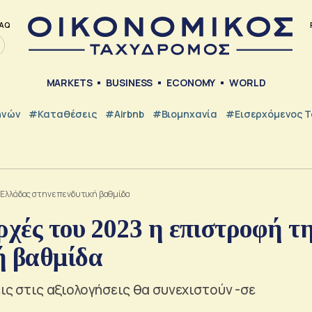
AQ
MARKETS
BUSINESS
ECONOMY
WORLD
ηνών
#Καταθέσεις
#Airbnb
#Βιομηχανία
#εισερχόμενος Τ
ς Ελλάδας στην επενδυτική βαθμίδα
ρχές του 2023 η επιστροφή τ
ή βαθμίδα
εις στις αξιολογήσεις θα συνεχιστούν -σε