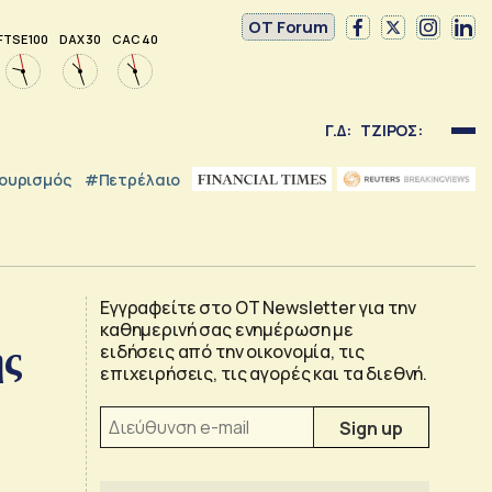
OT Forum
FTSE 100
DAX 30
CAC 40
Γ.Δ:
ΤΖΙΡΟΣ:
ουρισμός
#Πετρέλαιο
Εγγραφείτε στο OT Newsletter για την
καθημερινή σας ενημέρωση με
ης
ειδήσεις από την οικονομία, τις
επιχειρήσεις, τις αγορές και τα διεθνή.