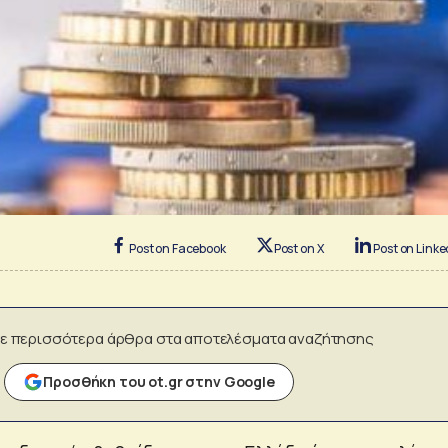
Post on Facebook
Post on X
Post on Linke
ε περισσότερα άρθρα στα αποτελέσματα αναζήτησης
Προσθήκη του ot.gr στην Google