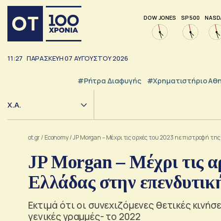
DOW JONES
SP 500
NASD
11:28
ΠΑΡΑΣΚΕΥΗ
07
ΑΥΓΟΥΣΤΟΥ
2026
#ρήτρα Διαφυγής
#Χρηματιστήριο Αθ
Χ.Α.
ot.gr
/
Economy
/
JP Morgan – Μέχρι τις αρχές του 2023 η επιστροφή τη
JP Morgan – Μέχρι τις α
Ελλάδας στην επενδυτικ
Εκτιμά ότι οι συνεχιζόμενες θετικές κινήσ
γενικές γραμμές- το 2022