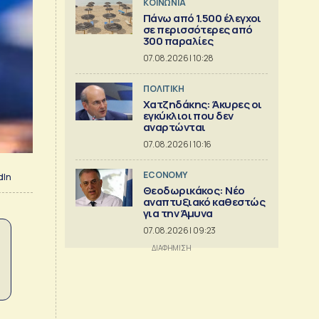
ΚΟΙΝΩΝΙΑ
Πάνω από 1.500 έλεγχοι
σε περισσότερες από
300 παραλίες
07.08.2026 | 10:28
ΠΟΛΙΤΙΚΗ
Χατζηδάκης: Άκυρες οι
εγκύκλιοι που δεν
αναρτώνται
07.08.2026 | 10:16
ECONOMY
dIn
Θεοδωρικάκος: Νέο
αναπτυξιακό καθεστώς
για την Άμυνα
07.08.2026 | 09:23