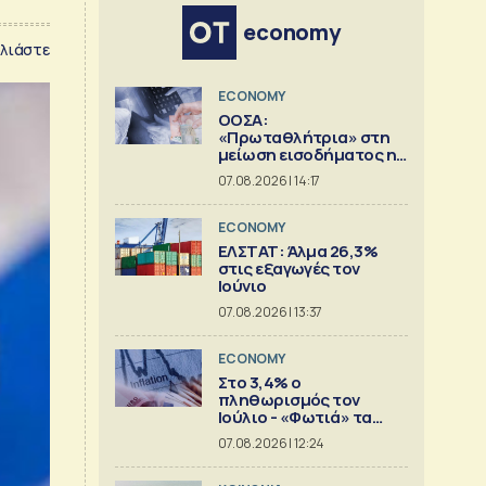
economy
λιάστε
ECONOMY
ΟΟΣΑ:
«Πρωταθλήτρια» στη
μείωση εισοδήματος η
Ελλάδα
07.08.2026 | 14:17
ECONOMY
ΕΛΣΤΑΤ: Άλμα 26,3%
στις εξαγωγές τον
Ιούνιο
07.08.2026 | 13:37
ECONOMY
Στο 3,4% ο
πληθωρισμός τον
Ιούλιο - «Φωτιά» τα
καύσιμα
07.08.2026 | 12:24