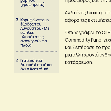
προσφοράς και την ι
ρομπότ
[γραφήματα]
Αλλά ένας διαχειριστ
αφορά τις εκτιμήσεις
3
Κορυφώνεται η
έξοδος του
Αυγούστου - Με
Όπως γράφει το OilP
υψηλές
πληρότητες
Commodity Fund, είχ
αναχωρούν τα
πλοία
και ξεπέρασε το προ
μια άλλη χρονιά άνθη
4
Γιατί κάηκε η
κατάρρευση.
Δυτική Αττική και
όχι η Ανατολική