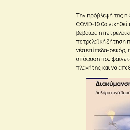
Την πρόβλεψή της η 
COVID-19 θα νικηθεί 
βεβαίως η πετρελαϊκ
πετρελαϊκή ζήτηση πρ
νέα επίπεδα-ρεκόρ, 
απόφαση που φαίνετα
πλανήτης και να απεξ