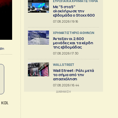
ΕΥΡΩΠΑΪΚΑ ΧΡΗΜΑΤΙΣΤΗΡΙΑ
Με "5 στα 5"
ολοκλήρωσε την
εβδομάδα ο Stoxx 600
07.08.2026 | 19:16
XΡΗΜΑΤΙΣΤΗΡΙΟ ΑΘΗΝΩΝ
Άντεξαν οι 2.600
μονάδες και τα κέρδη
της εβδομάδας
dIn
07.08.2026 | 17:30
WALL STREET
Wall Street: Ράλι μετά
το σήμα από την
απασχόληση
07.08.2026 | 16:44
 και