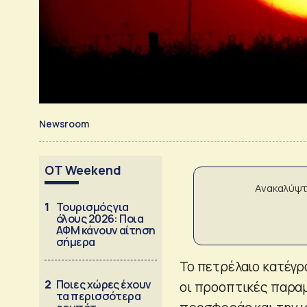
Newsroom
OT Weekend
Ανακαλύψτ
1
Τουρισμός για
όλους 2026: Ποια
ΑΦΜ κάνουν αίτηση
σήμερα
Το πετρέλαιο κατέγρ
2
Ποιες χώρες έχουν
οι προοπτικές παραμ
τα περισσότερα