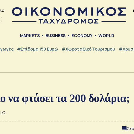
AQ
MARKETS
BUSINESS
ECONOMY
WORLD
γωγές
#Επίδομα 150 Ευρώ
#Χωροταξικό Τουρισμού
#Χρυσή
ο να φτάσει τα 200 δολάρια;
ιο
Σχο