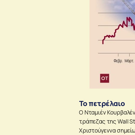
Το πετρέλαιο
Ο Νταμιέν Κουρβαλέν
τράπεζας της Wall St
Χριστούγεννα σημείω