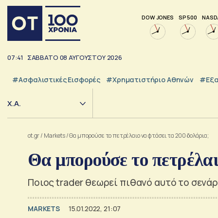
DOW JONES
SP 500
NASD
07:41
ΣΑΒΒΑΤΟ
08
ΑΥΓΟΥΣΤΟΥ
2026
#Ασφαλιστικές Εισφορές
#Χρηματιστήριο Αθηνών
#εξα
Χ.Α.
ot.gr
/
Markets
/
Θα μπορούσε το πετρέλαιο να φτάσει τα 200 δολάρια;
Θα μπορούσε το πετρέλαι
Ποιος trader θεωρεί πιθανό αυτό το σενάρ
MARKETS
15.01.2022, 21:07