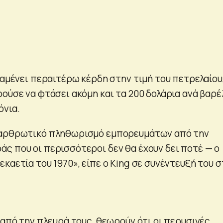
ναμένει περαιτέρω κέρδη στην τιμή του πετρελαίου
ούσε να φτάσει ακόμη και τα 200 δολάρια ανά βαρέ
όνια.
ιαρθρωτικό πληθωρισμό εμπορευμάτων από την
ς που οι περισσότεροι δεν θα έχουν δει ποτέ — ο
καετία του 1970», είπε ο King σε συνέντευξή του σ
, από την πλευρά τους θεωρούν ότι οι περυσινές