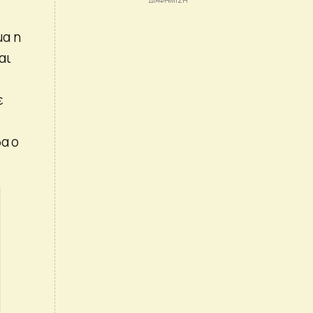
μα η
αι
ε
α ο