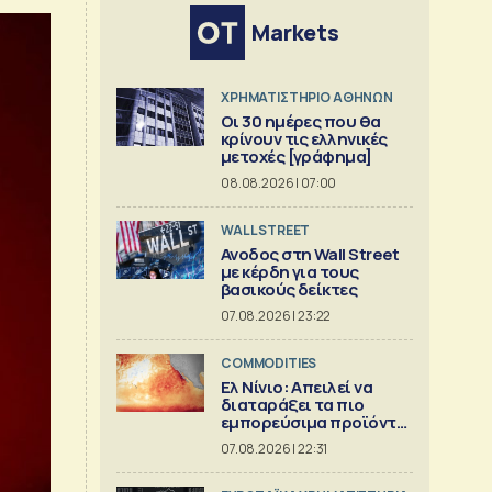
Markets
XΡΗΜΑΤΙΣΤΗΡΙΟ ΑΘΗΝΩΝ
Οι 30 ημέρες που θα
κρίνουν τις ελληνικές
μετοχές [γράφημα]
08.08.2026 | 07:00
WALL STREET
Ανοδος στη Wall Street
με κέρδη για τους
βασικούς δείκτες
07.08.2026 | 23:22
COMMODITIES
Ελ Νίνιο: Απειλεί να
διαταράξει τα πιο
εμπορεύσιμα προϊόντα
στον κόσμο
07.08.2026 | 22:31