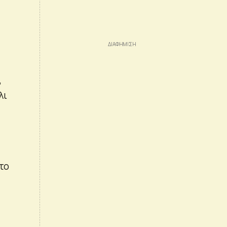
,
λι
το