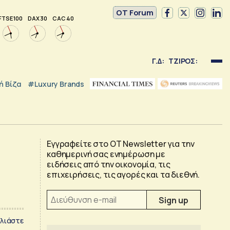
OT Forum
FTSE 100
DAX 30
CAC 40
Γ.Δ:
ΤΖΙΡΟΣ:
 Βίζα
#luxury Brands
Εγγραφείτε στο OT Newsletter για την
καθημερινή σας ενημέρωση με
ειδήσεις από την οικονομία, τις
επιχειρήσεις, τις αγορές και τα διεθνή.
λιάστε