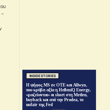
του
 –
ν
INSIDE STORIES
Η ψήφος MS σε ΟΤΕ και Allwyn,
που κρύβει αξία η HelleniQ Energy,
«μαζεύονται» οι short στη Metlen,
buyback και από την Prodea, το
unfair της Fed