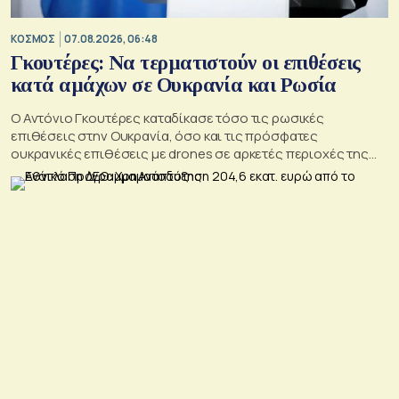
ΚΟΣΜΟΣ
07.08.2026, 06:48
Γκουτέρες: Να τερματιστούν οι επιθέσεις
κατά αμάχων σε Ουκρανία και Ρωσία
Ο Αντόνιο Γκουτέρες καταδίκασε τόσο τις ρωσικές
επιθέσεις στην Ουκρανία, όσο και τις πρόσφατες
ουκρανικές επιθέσεις με drones σε αρκετές περιοχές της
Ρωσίας, οι οποίες προκάλεσαν απώλειες μεταξύ αμάχων και
ζημιές σε μη στρατιωτικές υποδομές.