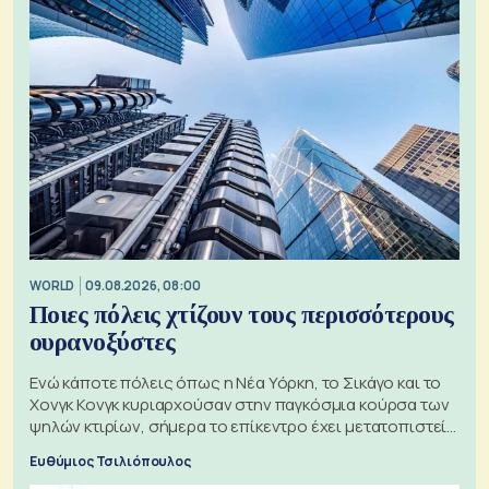
WORLD
09.08.2026, 08:00
Ποιες πόλεις χτίζουν τους περισσότερους
ουρανοξύστες
Ενώ κάποτε πόλεις όπως η Νέα Υόρκη, το Σικάγο και το
Χονγκ Κονγκ κυριαρχούσαν στην παγκόσμια κούρσα των
ψηλών κτιρίων, σήμερα το επίκεντρο έχει μετατοπιστεί
προς την Ασία
Ευθύμιος Τσιλιόπουλος