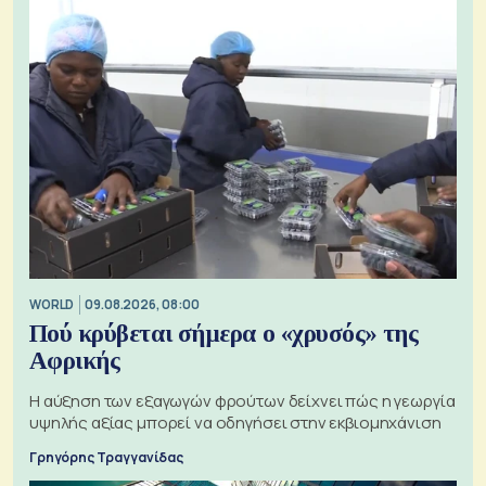
WORLD
09.08.2026, 08:00
Πού κρύβεται σήμερα ο «χρυσός» της
Αφρικής
Η αύξηση των εξαγωγών φρούτων δείχνει πώς η γεωργία
υψηλής αξίας μπορεί να οδηγήσει στην εκβιομηχάνιση
Γρηγόρης Τραγγανίδας