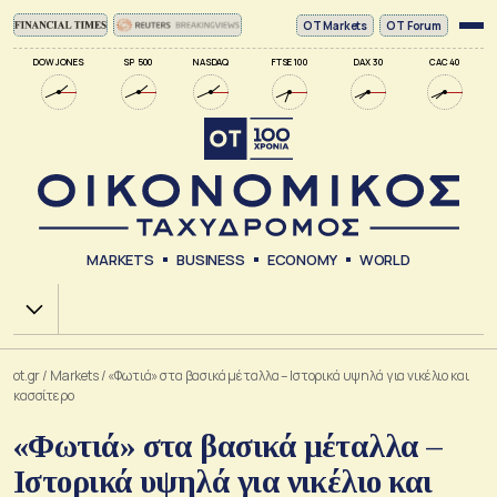
ΟΤ Markets
OT Forum
DOW JONES
SP 500
NASDAQ
FTSE 100
DAX 30
CAC 40
MARKETS
BUSINESS
ECONOMY
WORLD
Χ.Α.
ot.gr
/
Markets
/
«Φωτιά» στα βασικά μέταλλα – Ιστορικά υψηλά για νικέλιο και
κασσίτερο
«Φωτιά» στα βασικά μέταλλα –
Ιστορικά υψηλά για νικέλιο και