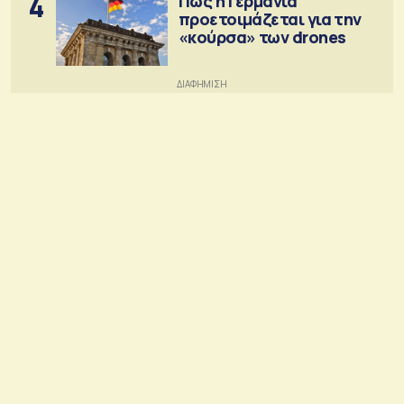
4
Πώς η Γερμανία
προετοιμάζεται για την
«κούρσα» των drones