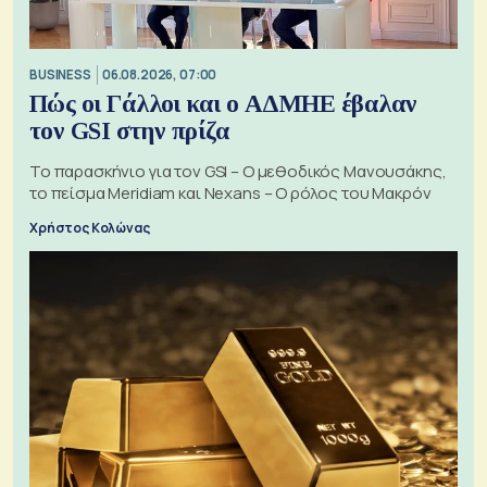
BUSINESS
06.08.2026, 07:00
Πώς οι Γάλλοι και ο ΑΔΜΗΕ έβαλαν
τον GSI στην πρίζα
Το παρασκήνιο για τον GSI – Ο μεθοδικός Μανουσάκης,
το πείσμα Meridiam και Nexans – Ο ρόλος του Μακρόν
Χρήστος Κολώνας