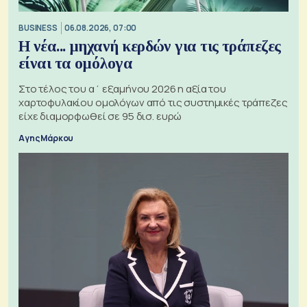
BUSINESS
06.08.2026, 07:00
Η νέα... μηχανή κερδών για τις τράπεζες
είναι τα ομόλογα
Στο τέλος του α΄ εξαμήνου 2026 η αξία του
χαρτοφυλακίου ομολόγων από τις συστημικές τράπεζες
είχε διαμορφωθεί σε 95 δισ. ευρώ
Αγης Μάρκου