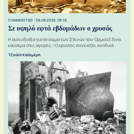
COMMODITIES
06.08.2026, 09:18
Σε υψηλό εφτά εβδομάδων ο χρυσός
Η αισιοδοξία για άνοιγμα των Στενών του Ορμούζ δίνει
καύσιμα στις αγορές - Ο χρυσός συνεχίζει ανοδικά
Τζούλη Καλημέρη