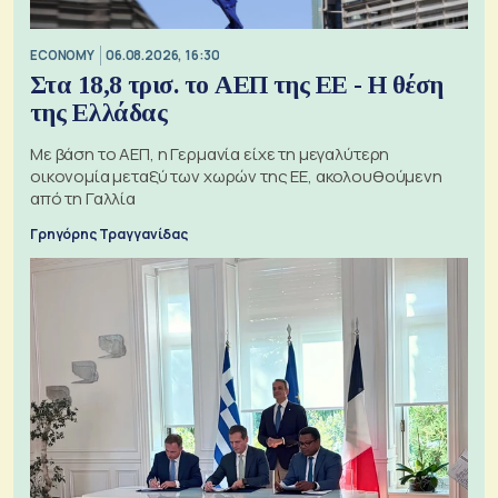
ECONOMY
06.08.2026, 16:30
Στα 18,8 τρισ. το ΑΕΠ της ΕΕ - Η θέση
της Ελλάδας
Με βάση το ΑΕΠ, η Γερμανία είχε τη μεγαλύτερη
οικονομία μεταξύ των χωρών της ΕΕ, ακολουθούμενη
από τη Γαλλία
Γρηγόρης Τραγγανίδας