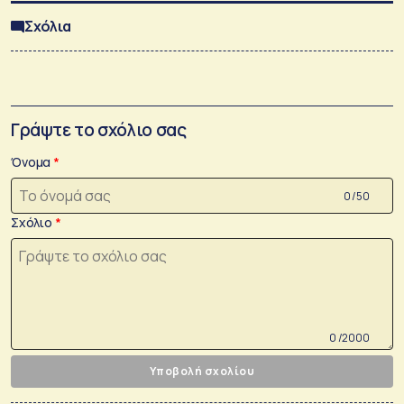
Σχόλια
Γράψτε το σχόλιο σας
Όνομα
0 /50
Σχόλιο
0 /2000
Υποβολή σχολίου