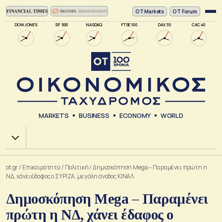
ΟΤ Markets
OT Forum
DOW JONES
SP 500
NASDAQ
FTSE 100
DAX 30
CAC 40
MARKETS
BUSINESS
ECONOMY
WORLD
Χ.Α.
ot.gr
/
Επικαιρότητα
/
Πολιτική
/
Δημοσκόπηση Mega – Παραμένει πρώτη η
ΝΔ, χάνει έδαφος ο ΣΥΡΙΖΑ, μεγάλη άνοδος ΚΙΝΑΛ
Δημοσκόπηση Mega – Παραμένει
πρώτη η ΝΔ, χάνει έδαφος ο