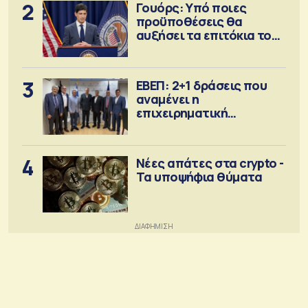
2
Γουόρς: Υπό ποιες
προϋποθέσεις θα
αυξήσει τα επιτόκια τον
Σεπτέμβριο
3
ΕΒΕΠ: 2+1 δράσεις που
αναμένει η
επιχειρηματική
κοινότητα
4
Νέες απάτες στα crypto -
Τα υποψήφια θύματα