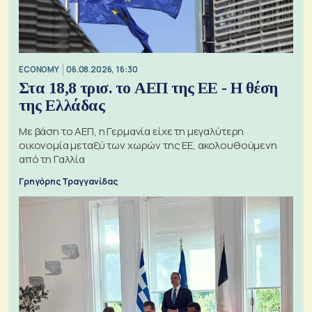
ECONOMY
06.08.2026, 16:30
Στα 18,8 τρισ. το ΑΕΠ της ΕΕ - Η θέση
της Ελλάδας
Με βάση το ΑΕΠ, η Γερμανία είχε τη μεγαλύτερη
οικονομία μεταξύ των χωρών της ΕΕ, ακολουθούμενη
από τη Γαλλία
Γρηγόρης Τραγγανίδας