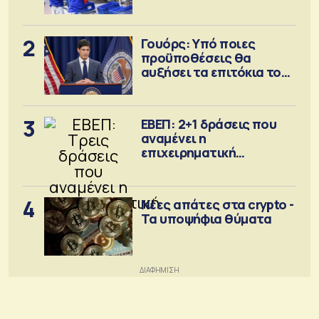
2
Γουόρς: Υπό ποιες
προϋποθέσεις θα
αυξήσει τα επιτόκια τον
Σεπτέμβριο
3
ΕΒΕΠ: 2+1 δράσεις που
αναμένει η
επιχειρηματική
κοινότητα
4
Νέες απάτες στα crypto -
Τα υποψήφια θύματα