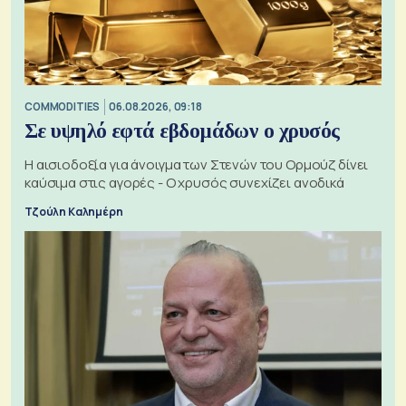
COMMODITIES
06.08.2026, 09:18
Σε υψηλό εφτά εβδομάδων ο χρυσός
Η αισιοδοξία για άνοιγμα των Στενών του Ορμούζ δίνει
καύσιμα στις αγορές - Ο χρυσός συνεχίζει ανοδικά
Τζούλη Καλημέρη