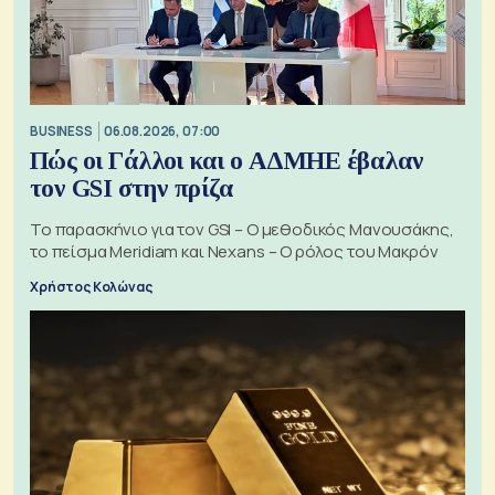
BUSINESS
06.08.2026, 07:00
Πώς οι Γάλλοι και ο ΑΔΜΗΕ έβαλαν
τον GSI στην πρίζα
Το παρασκήνιο για τον GSI – Ο μεθοδικός Μανουσάκης,
το πείσμα Meridiam και Nexans – Ο ρόλος του Μακρόν
Χρήστος Κολώνας