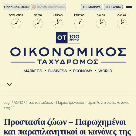
ΟΤ Markets
OT Forum
DOW JONES
SP 500
NASDAQ
FTSE 100
DAX 30
CAC 40
MARKETS
BUSINESS
ECONOMY
WORLD
Χ.Α.
ot.gr
/
AGRO
/
Προστασία ζώων – Παρωχημένοι και παραπλανητικοί οι κανόνες
της ΕΕ
Προστασία ζώων – Παρωχημένοι
και παραπλανητικοί οι κανόνες της