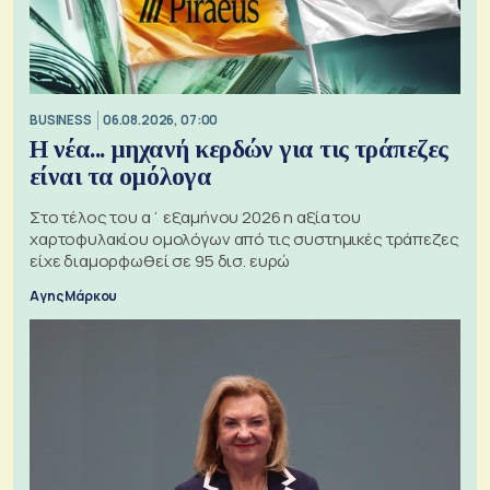
BUSINESS
06.08.2026, 07:00
Η νέα... μηχανή κερδών για τις τράπεζες
είναι τα ομόλογα
Στο τέλος του α΄ εξαμήνου 2026 η αξία του
χαρτοφυλακίου ομολόγων από τις συστημικές τράπεζες
είχε διαμορφωθεί σε 95 δισ. ευρώ
Αγης Μάρκου