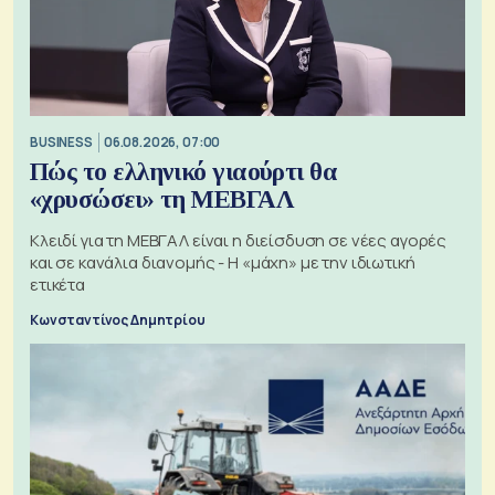
BUSINESS
06.08.2026, 07:00
Πώς το ελληνικό γιαούρτι θα
«χρυσώσει» τη ΜΕΒΓΑΛ
Κλειδί για τη ΜΕΒΓΑΛ είναι η διείσδυση σε νέες αγορές
και σε κανάλια διανομής - Η «μάχη» με την ιδιωτική
ετικέτα
Κωνσταντίνος Δημητρίου