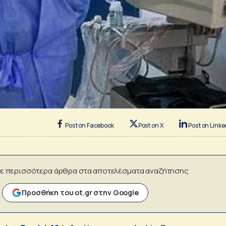
Post on Facebook
Post on X
Post on Linke
ε περισσότερα άρθρα στα αποτελέσματα αναζήτησης
Προσθήκη του ot.gr στην Google