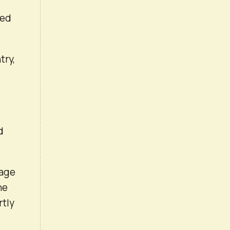
ted
try,
d
 age
he
rtly