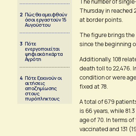
The number of singl
Thursday in reached 2
2
Πώς θα αμειφθούν
at border points.
όσοι εργαστούν 15
Αυγούστου
The figure brings the
since the beginning o
3
Πότε
ενεργοποιείται
ψηφιακά η κάρτα
Additionally, 108 rela
Αγρότη
death toll to 22,476. 
condition or were ag
4
Πότε ξεκινούν οι
αιτήσεις
fixed at 78.
αποζημίωσης
στους
πυρόπληκτους
A total of 679 patien
is 66 years, while 81.
age of 70. In terms of
vaccinated and 131 (19