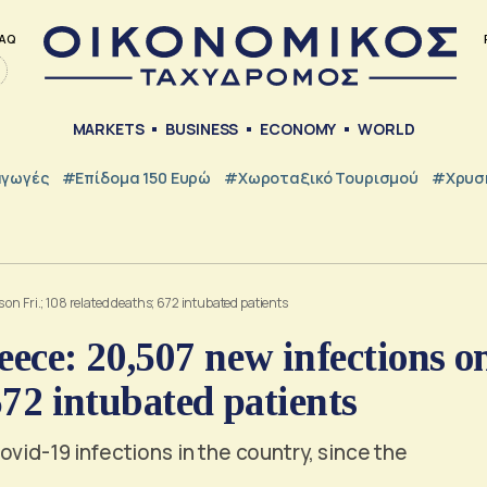
AQ
MARKETS
BUSINESS
ECONOMY
WORLD
γωγές
#Επίδομα 150 Ευρώ
#Χωροταξικό Τουρισμού
#Χρυσή
on Fri.; 108 related deaths; 672 intubated patients
ece: 20,507 new infections o
672 intubated patients
vid-19 infections in the country, since the