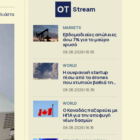
Stream
λιάστε
MARKETS
Εβδομαδιαίες απώλειες
άνω 7% για το μαύρο
χρυσό
08.08.2026 | 16:55
WORLD
Η ουκρανική startup
πίσω από τα drones
που χτυπούν βαθιά τη
Ρωσία
08.08.2026 | 16:36
WORLD
Ο Καναδάς παζαρεύει με
ΗΠΑ για την αποφυγή
νέων δασμών
08.08.2026 | 16:18