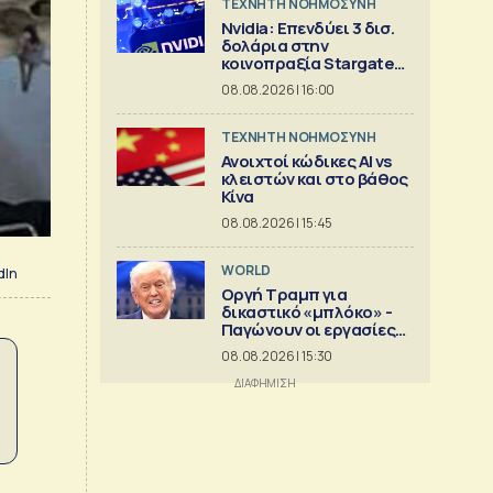
TΕΧΝΗΤΗ ΝΟΗΜΟΣΥΝΗ
Nvidia: Επενδύει 3 δισ.
δολάρια στην
κοινοπραξία Stargate
για κέντρα δεδομένων
08.08.2026 | 16:00
TΕΧΝΗΤΗ ΝΟΗΜΟΣΥΝΗ
Ανοιχτοί κώδικες AI vs
κλειστών και στο βάθος
Κίνα
08.08.2026 | 15:45
WORLD
dIn
Οργή Τραμπ για
δικαστικό «μπλόκο» -
Παγώνουν οι εργασίες
στη νέα αίθουσα
08.08.2026 | 15:30
δεξιώσεων