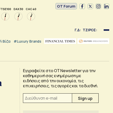
OT Forum
FTSE 100
DAX 30
CAC 40
Γ.Δ:
ΤΖΙΡΟΣ:
 Βίζα
#luxury Brands
Εγγραφείτε στο OT Newsletter για την
καθημερινή σας ενημέρωση με
n
ειδήσεις από την οικονομία, τις
επιχειρήσεις, τις αγορές και τα διεθνή.