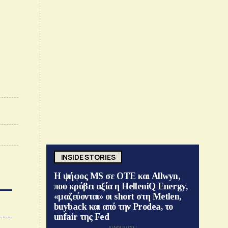
INSIDE STORIES
Η ψήφος MS σε ΟΤΕ και Allwyn,
που κρύβει αξία η HelleniQ Energy,
«μαζεύονται» οι short στη Metlen,
buyback και από την Prodea, το
unfair της Fed