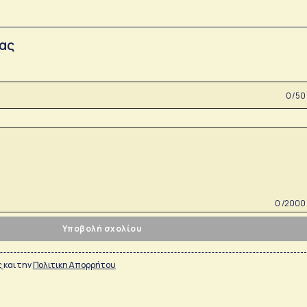
σας
0 /50
0 /2000
Υποβολή σχολίου
ς
και την
Πολιτικη Απορρήτου