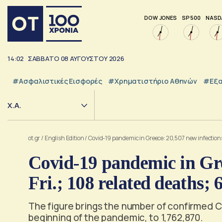
DOW JONES
SP 500
NASD
14:02
ΣΑΒΒΑΤΟ
08
ΑΥΓΟΥΣΤΟΥ
2026
#Ασφαλιστικές Εισφορές
#Χρηματιστήριο Αθηνών
#εξα
Χ.Α.
ot.gr
/
English Edition
/
Covid-19 pandemic in Greece: 20,507 new infections 
Covid-19 pandemic in Gre
Fri.; 108 related deaths; 
The figure brings the number of confirmed Co
beginning of the pandemic, to 1,762,870.