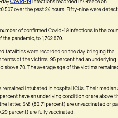
e-day
Covid-19
infections recorded in Greece on
0,507 over the past 24 hours. Fifty-nine were detec
 number of confirmed Covid-19 infections in the coun
f the pandemic, to 1,762,870.
ted fatalities were recorded on the day, bringing the
In terms of the victims, 95 percent had an underlying
ed above 70. The average age of the victims remaine
ts remained intubated in hospital ICUs. Their median
3 percent have an underlying condition or are above t
 the latter, 548 (80.71 percent) are unvaccinated or pa
.29 percent) are fully vaccinated.