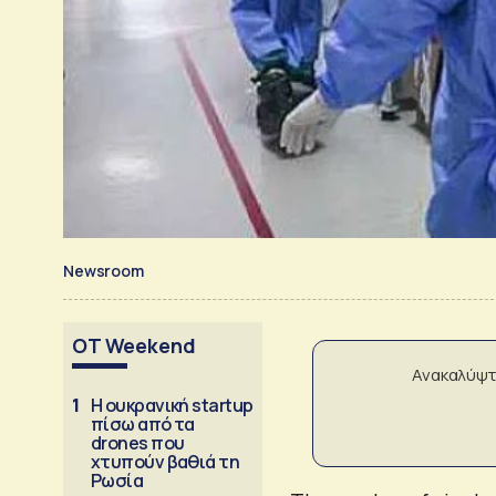
Newsroom
OT Weekend
Ανακαλύψτ
1
Η ουκρανική startup
πίσω από τα
drones που
χτυπούν βαθιά τη
Ρωσία