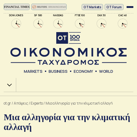
ΟΤ Markets
OT Forum
DOW JONES
SP 500
NASDAQ
FTSE 100
DAX 30
CAC 40
MARKETS
BUSINESS
ECONOMY
WORLD
Χ.Α.
ot.gr
/
Απόψεις
/
Experts
/
Μια αλληγορία για την κλιματική αλλαγή
Μια αλληγορία για την κλιματική
αλλαγή