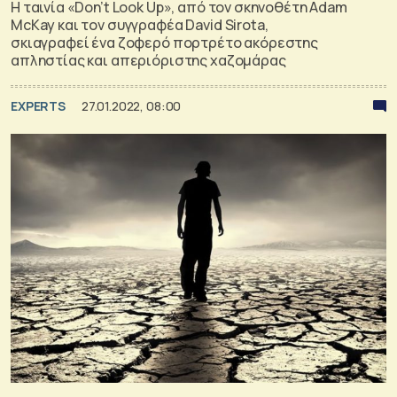
Η ταινία «Don’t Look Up», από τον σκηνοθέτη Adam
McKay και τον συγγραφέα David Sirota,
σκιαγραφεί ένα ζοφερό πορτρέτο ακόρεστης
απληστίας και απεριόριστης χαζομάρας
EXPERTS
27.01.2022, 08:00