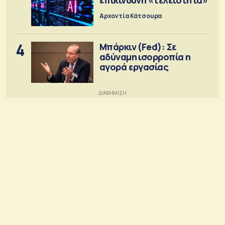
Αρχοντία Κάτσουρα
4
Μπάρκιν (Fed): Σε
αδύναμη ισορροπία η
αγορά εργασίας