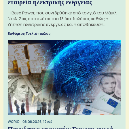
εταιρεία ηλεκτρικής ενέργειας
Η Base Power, που συνιδρύθηκε από τον γιό του Μάικλ
Ντελ, Ζακ, αποτιμάται στα 13 δισ. δολάρια, καθώς η
ζήτηση ηλεκτρικής ενέργειας και η αποθήκευση
μπαταριών αυξάνονται
Ευθύμιος Τσιλιόπουλος
WORLD
08.08.2026, 17:44