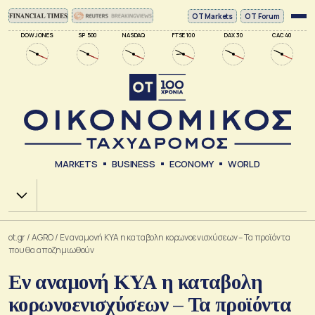
ΟΤ Markets
OT Forum
DOW JONES
SP 500
NASDAQ
FTSE 100
DAX 30
CAC 40
MARKETS
BUSINESS
ECONOMY
WORLD
Χ.Α.
ot.gr
/
AGRO
/
Εν αναμονή ΚΥΑ η καταβολη κορωνοενισχύσεων – Τα προϊόντα
που θα αποζημιωθούν
Εν αναμονή ΚΥΑ η καταβολη
κορωνοενισχύσεων – Τα προϊόντα