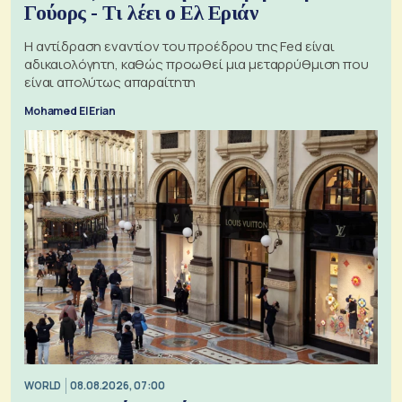
Γούορς - Τι λέει ο Ελ Εριάν
Η αντίδραση εναντίον του προέδρου της Fed είναι
αδικαιολόγητη, καθώς προωθεί μια μεταρρύθμιση που
είναι απολύτως απαραίτητη
Mohamed El Erian
WORLD
08.08.2026, 07:00