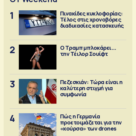
1
Πινακίδες κυκλοφορίας:
Τέλος στις χρονοβόρες
διαδικασίες κατασκευής
2
Ο Τραμπ μπλοκάρει...
την Τέιλορ Σουίφτ
3
Πεζεσκιάν: Τώρα είναι η
καλύτερη στιγμή για
συμφωνία
4
Πώς η Γερμανία
προετοιμάζεται για την
«κούρσα» των drones