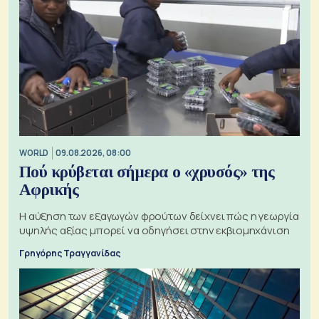
WORLD
09.08.2026, 08:00
Πού κρύβεται σήμερα ο «χρυσός» της
Αφρικής
Η αύξηση των εξαγωγών φρούτων δείχνει πώς η γεωργία
υψηλής αξίας μπορεί να οδηγήσει στην εκβιομηχάνιση
Γρηγόρης Τραγγανίδας