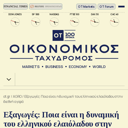
ΟΤ Markets
OT Forum
DOW JONES
SP 500
NASDAQ
FTSE 100
DAX 30
CAC 40
MARKETS
BUSINESS
ECONOMY
WORLD
Χ.Α.
ot.gr
/
AGRO
/
Εξαγωγές: Ποια είναι η δυναμική του ελληνικού ελαιόλαδου στην
διεθνή αγορά
Εξαγωγές: Ποια είναι η δυναμική
του ελληνικού ελαιόλαδου στην