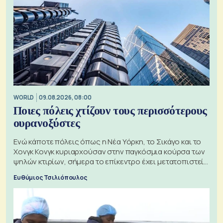
WORLD
09.08.2026, 08:00
Ποιες πόλεις χτίζουν τους περισσότερους
ουρανοξύστες
Ενώ κάποτε πόλεις όπως η Νέα Υόρκη, το Σικάγο και το
Χονγκ Κονγκ κυριαρχούσαν στην παγκόσμια κούρσα των
ψηλών κτιρίων, σήμερα το επίκεντρο έχει μετατοπιστεί
προς την Ασία
Ευθύμιος Τσιλιόπουλος