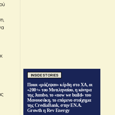
ού
η,
να
γκ
INSIDE STORIES
Ποιοι «μάζεψαν» κέρδη στο ΧΑ, οι
«200+» του Μυτιληναίου, η κόντρα
ως
της Jumbo, το «now we build» του
Μανουσάκη, το επόμενο στοίχημα
της CrediaBank, στην ΕΝ.Α.
Growth η Rev Energy