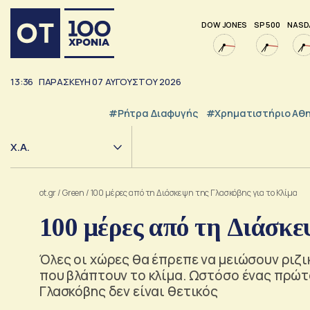
DOW JONES
SP 500
NASD
13:36
ΠΑΡΑΣΚΕΥΗ
07
ΑΥΓΟΥΣΤΟΥ
2026
#ρήτρα Διαφυγής
#Χρηματιστήριο Αθ
Χ.Α.
ot.gr
/
Green
/
100 μέρες από τη Διάσκεψη της Γλασκόβης για το Κλίμα
100 μέρες από τη Διάσκε
Όλες οι χώρες θα έπρεπε να μειώσουν ριζι
που βλάπτουν το κλίμα. Ωστόσο ένας πρώ
Γλασκόβης δεν είναι θετικός