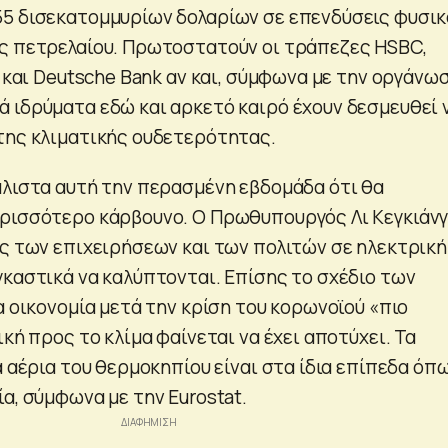
5 δισεκατομμυρίων δολαρίων σε επενδύσεις φυσικ
ς πετρελαίου. Πρωτοστατούν οι τράπεζες HSBC,
s και Deutsche Bank αν και, σύμφωνα με την οργάνωσ
 ιδρύματα εδώ και αρκετό καιρό έχουν δεσμευθεί 
της κλιματικής ουδετερότητας.
άλιστα αυτή την περασμένη εβδομάδα ότι θα
ρισσότερο κάρβουνο. Ο Πρωθυπουργός Λι Κεγκιάν
ες των επιχειρήσεων και των πολιτών σε ηλεκτρική
γκαστικά να καλύπτονται. Επίσης το σχέδιο των
α οικονομία μετά την κρίση του κορωνοϊού «πιο
ική προς το κλίμα φαίνεται να έχει αποτύχει. Τα
α αέρια του θερμοκηπίου είναι στα ίδια επίπεδα όπ
α, σύμφωνα με την Eurostat.