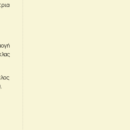
τρια
μογή
κλας
έλος
,