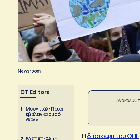
Newsroom
OT Editors
Ανακαλύψτ
1
Μουντιάλ: Ποιοι
έβαλαν «χρυσό
γκολ»
Η
διάσκεψη του ΟΗΕ
2
ΕΛΣΤΑΤ: Άλμα