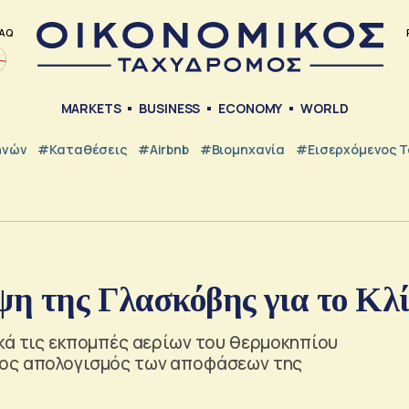
AQ
MARKETS
BUSINESS
ECONOMY
WORLD
ηνών
#Καταθέσεις
#Airbnb
#Βιομηχανία
#εισερχόμενος Τ
ψη της Γλασκόβης για το Κλ
κά τις εκπομπές αερίων του θερμοκηπίου
τος απολογισμός των αποφάσεων της