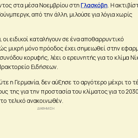
ντος στα μέσα Νοεμβρίου στη
Γλασκόβη
. Η ακτιβίσ
Τούνμπεργκ, από την άλλη, μιλούσε για λόγια χωρίς
, οι ειδικοί καταλήγουν σε ένα αποθαρρυντικό
ώς μικρή μόνο πρόοδος έχει σημειωθεί στην εφαρ
υνόδου κορυφής, λέει ο ερευνητής για το κλίμα Νί
Πρακτορείο Ειδήσεων.
ύτε η Γερμανία, δεν αύξησε το αργότερο μέχρι το τ
υς της για την προστασία του κλίματος για το 2030
το τελικό ανακοινωθέν.