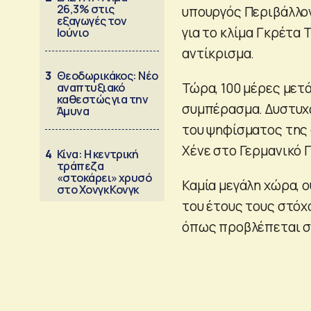
26,3% στις
υπουργός Περιβάλλο
εξαγωγές τον
για το κλίμα Γκρέτα 
Ιούνιο
αντίκρισμα.
3
Θεοδωρικάκος: Νέο
Τώρα, 100 μέρες μετά
αναπτυξιακό
καθεστώς για την
συμπέρασμα. Δυστυχ
Άμυνα
του ψηφίσματος της σ
Χένε στο Γερμανικό 
4
Κίνα: Η κεντρική
τράπεζα
«στοκάρει» χρυσό
Καμία μεγάλη χώρα, ο
στο Χονγκ Κονγκ
του έτους τους στόχο
όπως προβλέπεται σ