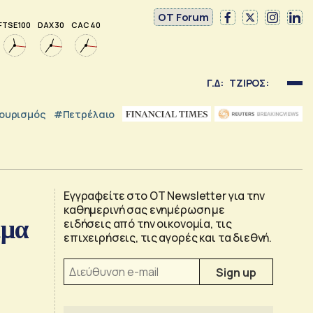
OT Forum
FTSE 100
DAX 30
CAC 40
Γ.Δ:
ΤΖΙΡΟΣ:
ουρισμός
#Πετρέλαιο
Εγγραφείτε στο OT Newsletter για την
καθημερινή σας ενημέρωση με
ίμα
ειδήσεις από την οικονομία, τις
επιχειρήσεις, τις αγορές και τα διεθνή.