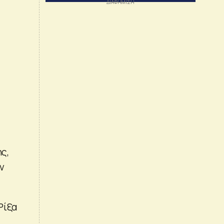
ς,
ν
Ρίξα