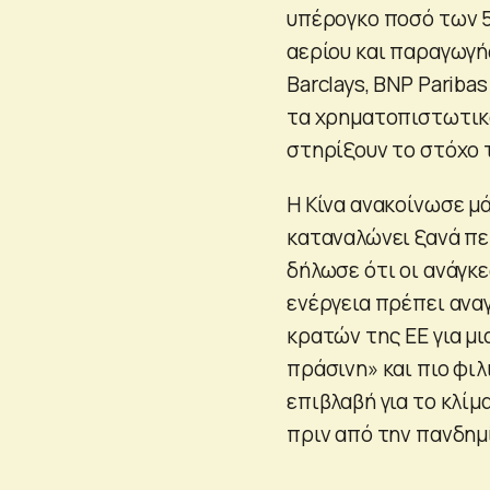
υπέρογκο ποσό των 5
αερίου και παραγωγή
Barclays, BNP Pariba
τα χρηματοπιστωτικά
στηρίξουν το στόχο 
Η Κίνα ανακοίνωσε μ
καταναλώνει ξανά πε
δήλωσε ότι οι ανάγκ
ενέργεια πρέπει ανα
κρατών της ΕΕ για μι
πράσινη» και πιο φιλ
επιβλαβή για το κλίμ
πριν από την πανδημί