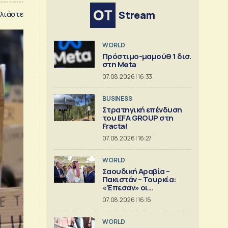
Stream
λιάστε
WORLD
Πρόστιμο-μαμούθ 1 δισ.
στη Meta
07.08.2026 | 16:33
BUSINESS
Στρατηγική επένδυση
του EFA GROUP στη
Fractal
07.08.2026 | 16:27
WORLD
Σαουδική Αραβία –
Πακιστάν – Τουρκία:
«Έπεσαν» οι
υπογραφές στην «κοινή
07.08.2026 | 16:16
αμυντική συμφωνία της
Μέκκας»
WORLD