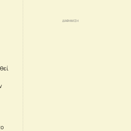
νθεί
ν
το