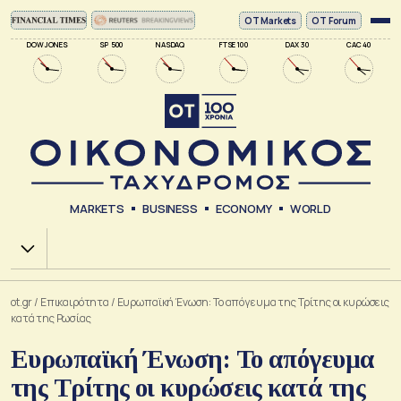
ΟΤ Markets
OT Forum
DOW JONES
SP 500
NASDAQ
FTSE 100
DAX 30
CAC 40
MARKETS
BUSINESS
ECONOMY
WORLD
Χ.Α.
ot.gr
/
Επικαιρότητα
/
Ευρωπαϊκή Ένωση: Το απόγευμα της Τρίτης οι κυρώσεις
κατά της Ρωσίας
Ευρωπαϊκή Ένωση: Το απόγευμα
της Τρίτης οι κυρώσεις κατά της