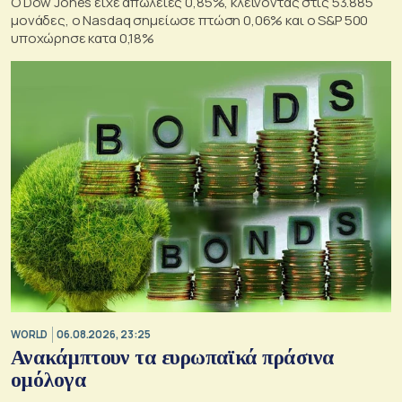
Ο Dow Jones είχε απώλειες 0,85%, κλείνοντας στις 53.885
μονάδες, ο Nasdaq σημείωσε πτώση 0,06% και ο S&P 500
υποχώρησε κατα 0,18%
WORLD
06.08.2026, 23:25
Ανακάμπτουν τα ευρωπαϊκά πράσινα
ομόλογα