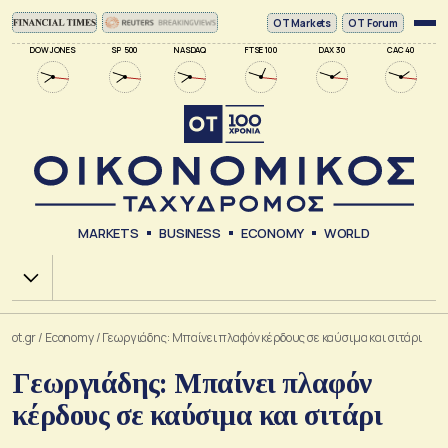
ΟΤ Markets
OT Forum
DOW JONES
SP 500
NASDAQ
FTSE 100
DAX 30
CAC 40
MARKETS
BUSINESS
ECONOMY
WORLD
Χ.Α.
ot.gr
/
Economy
/
Γεωργιάδης: Μπαίνει πλαφόν κέρδους σε καύσιμα και σιτάρι
Γεωργιάδης: Μπαίνει πλαφόν
κέρδους σε καύσιμα και σιτάρι