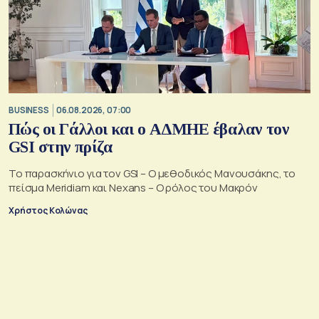
BUSINESS
06.08.2026, 07:00
Πώς οι Γάλλοι και ο ΑΔΜΗΕ έβαλαν τον
GSI στην πρίζα
Το παρασκήνιο για τον GSI – Ο μεθοδικός Μανουσάκης, το
πείσμα Meridiam και Nexans – Ο ρόλος του Μακρόν
Χρήστος Κολώνας