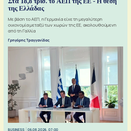
Στα 18,8 τρισ. το ΑΕΠ της ΕΕ - Η θέση
της Ελλάδας
Με βάση το ΑΕΠ, η Γερμανία είχε τη μεγαλύτερη
οικονομία μεταξύ των χωρών της ΕΕ, ακολουθούμενη
από τη Γαλλία
Γρηγόρης Τραγγανίδας
BUSINESS
06.08.2026, 07:00