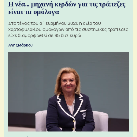
Η νέα... μηχανή κερδών για τις τράπεζες
είναι τα ομόλογα
Στο τέλος του α΄ εξαμήνου 2026 η αξία του
χαρτοφυλακίου ομολόγων από τις συστημικές τράπεζες
είχε διαμορφωθεί σε 95 δισ. ευρώ
Αγης Μάρκου