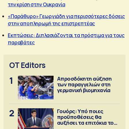
την κρίση στην Ουκρανία
«Παράθυρο» Γεωργιάδη για περισσότερες δόσεις
στην αποπληρωμή της επιστρεπτέας
Εκπτώσεις: Διπλασιάζονται τα πρόστιμα για τους
παραβάτες
OT Editors
1
Απροσδόκητη αύξηση
των παραγγελιών στη
γερμανική βιομηχανία
2
Γουόρς: Υπό ποιες
προϋποθέσεις θα
αυξήσει τα επιτόκια τον
Σεπτέμβριο