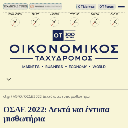
ΟΤ Markets
OT Forum
DOW JONES
SP 500
NASDAQ
FTSE 100
DAX 30
CAC 40
MARKETS
BUSINESS
ECONOMY
WORLD
Χ.Α.
ot.gr
/
AGRO
/
ΟΣΔΕ 2022: Δεκτά και έντυπα μισθωτήρια
ΟΣΔΕ 2022: Δεκτά και έντυπα
μισθωτήρια