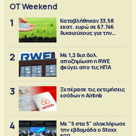
OT Weekend
1
Καταβλήθηκαν 33,58
εκατ. ευρώ σε 67.746
δικαιούχους για την
αγορά λιπασμάτων
2
Με 1,2 δισ.δολ.
αποζημίωση η RWE
φεύγει απο τις ΗΠΑ
3
Ξεπέρασε τις εκτιμήσεις
εσόδων η Airbnb
4
Με "5 στα 5" ολοκλήρωσε
την εβδομάδα ο Stoxx
600