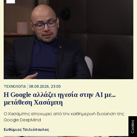
ΤΕΧΝΟΛΟΓΙΑ
08.08.2026, 23:05
Η Google αλλάζει ηγεσία στην AI με...
μετάθεση Χασάμπη
Ο Χασάμπης αποχωρεί από την καθημερινή διοίκηση της
Google DeepMind
Cookies
Ευθύμιος Τσιλιόπουλος