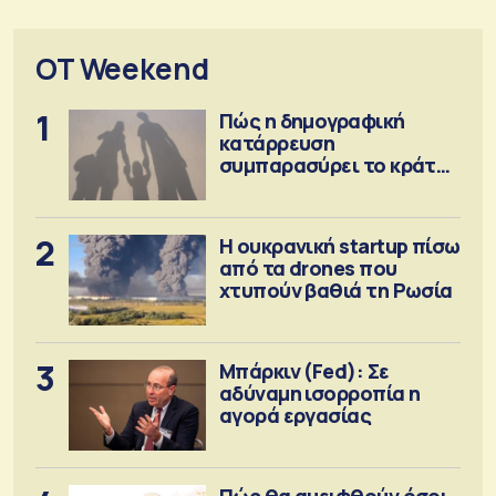
OT Weekend
1
Πώς η δημογραφική
κατάρρευση
συμπαρασύρει το κράτος
πρόνοιας
2
Η ουκρανική startup πίσω
από τα drones που
χτυπούν βαθιά τη Ρωσία
3
Μπάρκιν (Fed): Σε
αδύναμη ισορροπία η
αγορά εργασίας
Πώς θα αμειφθούν όσοι