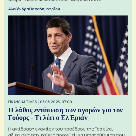
Αλεξάνδρα Παπαδημητρίου
FINANCIAL TIMES
08.08.2026, 07:00
Η λάθος εντύπωση των αγορών για τον
Γούορς - Τι λέει ο Ελ Εριάν
Η αντίδραση εναντίον του προέδρου της Fed είναι
αδικαιολόγητη, καθώς προωθεί μια μεταρρύθμιση που