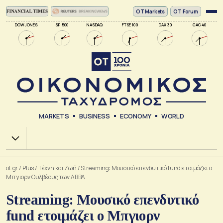
ΟΤ Markets
OT Forum
DOW JONES
SP 500
NASDAQ
FTSE 100
DAX 30
CAC 40
MARKETS
BUSINESS
ECONOMY
WORLD
Χ.Α.
ot.gr
/
Plus
/
Tέχνη και Ζωή
/
Streaming: Μουσικό επενδυτικό fund ετοιμάζει ο
Μπγιορν Ουλβέους των ΑΒΒΑ
Streaming: Μουσικό επενδυτικό
fund ετοιμάζει ο Μπγιορν