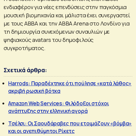
ενδιαφέρον για νέες επενδύσεις στην παγκόσμια
μουσική βιομηχανία και μάλιστα έχει συνεργαστεί
με τους ABBA και την ABBA Arena στο Λονδίνο για
τη δημιουργία συνεχόμενων συναυλιών με
ψηφιακούς avatars του δημοφιλούς
συγκροτήματος.
Σχετικά άρθρα:
Harrods: Παραδέχτηκε ότι πούλησε «κατά λάθος»
ακριβή ρωσική βότκα
Amazon Web Services: Φιλόδοξοι στόχοι
ανάπτυξης στην ελληνική αγορά
Τσέλσι: Οι Σαουδάραβες που ετοιμάζουν «βόμβα»
και οι ανεπιθύμητοι Ρίκετς