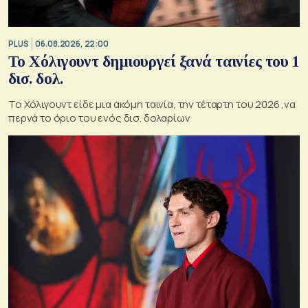
PLUS
06.08.2026, 22:00
Το Χόλιγουντ δημιουργεί ξανά ταινίες του 1
δισ. δολ.
Το Χόλιγουντ είδε μια ακόμη ταινία, την τέταρτη του 2026 ,να
περνά το όριο του ενός δισ. δολαρίων