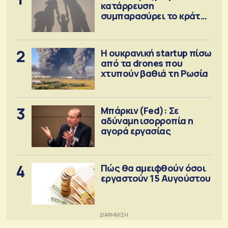
κατάρρευση
συμπαρασύρει το κράτος
πρόνοιας
2
Η ουκρανική startup πίσω
από τα drones που
χτυπούν βαθιά τη Ρωσία
3
Μπάρκιν (Fed): Σε
αδύναμη ισορροπία η
αγορά εργασίας
4
Πώς θα αμειφθούν όσοι
εργαστούν 15 Αυγούστου