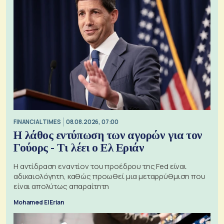
FINANCIAL TIMES
08.08.2026, 07:00
Η λάθος εντύπωση των αγορών για τον
Γούορς - Τι λέει ο Ελ Εριάν
Η αντίδραση εναντίον του προέδρου της Fed είναι
αδικαιολόγητη, καθώς προωθεί μια μεταρρύθμιση που
είναι απολύτως απαραίτητη
Mohamed El Erian