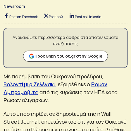
Newsroom
Post on Facebook
Post on X
Post on LinkedIn
Ανακαλύψτε περισσότερα άρθρα στα αποτελέσματα
αναζήτησης
Προσθήκη του ot.gr στην Google
Με παρέμβαση του Ουκρανού προέδρου,
Βολοντίμιρ Ζελένσκι
, εξαιρέθηκε ο
Ρομάν
Αμπράμοβιτς
από τις κυρώσεις των ΗΠΑ κατά
Ρώσων ολιγαρχών.
Αυτό υποστηρίζει σε δημοσίευμά της η Wall
Street Journal, σημειώνοντας ότι για τον Ουκρανό
πρόεδρο ο Ρώσος μεγιστάνας – ο οποίος βρέθηκε