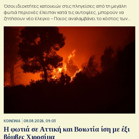
Όσοι ιδιοκτήτες κατοικιών στις πληγείσες από τη μεγάλη
φωτιά περιοχές έλειπαν κατά τις αυτοψίες, μπορούν να
ζητήσουν νέο έλεγχο – Ποιος αναλαμβάνει το κόστος των
ανακατασκευών και κατεδαφίσεων
ΚΟΙΝΩΝΙΑ
08.08.2026, 09:03
Η φωτιά σε Αττική και Βοιωτία ίση με έξι
βόμβες Χιροσίμα