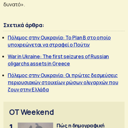
δυνατό».
Σχετικά άρθρα:
Πόλεμος στην Ουκρανία: Το Plan B στο οποίο
υποχρεώνεται να στραφεί ο Πούτιν
War in Ukraine: The first seizures of Russian
oligarchs assets in Greece
Πόλεμος στην Ουκρανία: Οι πρώτες δεσμεύσεις
περιουσιακών στοιχείων ρώσων ολιγαρχών που
ζουν στην Ελλάδα
OT Weekend
1
Πώς η δημογραφική