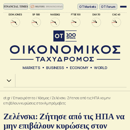
ΟΤ Markets
OT Forum
DOW JONES
SP 500
NASDAQ
FTSE 100
DAX 30
CAC 40
MARKETS
BUSINESS
ECONOMY
WORLD
Χ.Α.
ot.gr
/
Επικαιρότητα
/
Κόσμος
/
Ζελένσκι: Ζήτησε από τις ΗΠΑ να μην
επιβάλουν κυρώσεις στον Αμπράμοβιτς
Ζελένσκι: Ζήτησε από τις ΗΠΑ να
μην επιβάλουν κυρώσεις στον