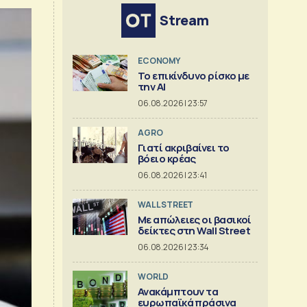
Stream
ECONOMY
Το επικίνδυνο ρίσκο με
την ΑΙ
06.08.2026 | 23:57
AGRO
Γιατί ακριβαίνει το
βόειο κρέας
06.08.2026 | 23:41
WALL STREET
Με απώλειες οι βασικοί
δείκτες στη Wall Street
06.08.2026 | 23:34
WORLD
Ανακάμπτουν τα
ευρωπαϊκά πράσινα