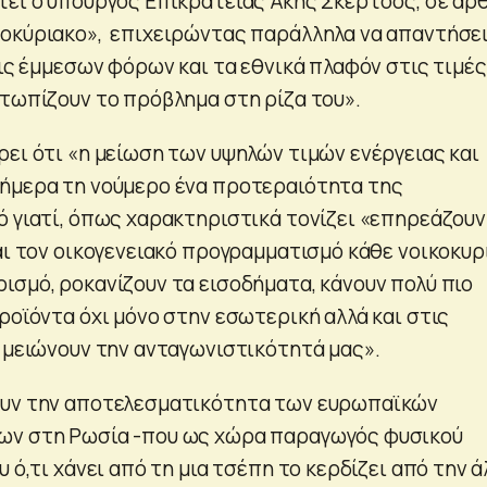
τει ο υπουργός Επικρατείας Άκης Σκέρτσος, σε άρ
οκύριακο», επιχειρώντας παράλληλα να απαντήσε
εις έμμεσων φόρων και τα εθνικά πλαφόν στις τιμές
ετωπίζουν το πρόβλημα στη ρίζα του».
ρει ότι «η μείωση των υψηλών τιμών ενέργειας και
ήμερα τη νούμερο ένα προτεραιότητα της
ό γιατί, όπως χαρακτηριστικά τονίζει «επηρεάζουν
αι τον οικογενειακό προγραμματισμό κάθε νοικοκυρ
ισμό, ροκανίζουν τα εισοδήματα, κάνουν πολύ πιο
ροϊόντα όχι μόνο στην εσωτερική αλλά και στις
α μειώνουν την ανταγωνιστικότητά μας».
ουν την αποτελεσματικότητα των ευρωπαϊκών
ων στη Ρωσία -που ως χώρα παραγωγός φυσικού
υ ό,τι χάνει από τη μια τσέπη το κερδίζει από την ά