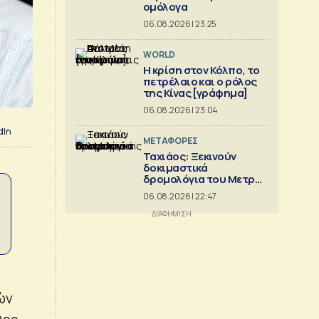
ομόλογα
06.08.2026 | 23:25
WORLD
Η κρίση στoν Κόλπο, το
πετρέλαιο και ο ρόλος
της Κίνας [γράφημα]
06.08.2026 | 23:04
dIn
ΜΕΤΑΦΟΡΕΣ
Ταχιάος: Ξεκινούν
δοκιμαστικά
δρομολόγια του Μετρό
Θεσσαλονίκης προς
06.08.2026 | 22:47
Καλαμαριά
ών