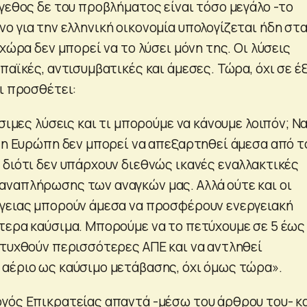
έγεθος δε του προβλήματος είναι τόσο μεγάλο -το
 για την ελληνική οικονομία υπολογίζεται ήδη στα
 χώρα δεν μπορεί να το λύσει μόνη της. Οι λύσεις
παϊκές, αντισυμβατικές και άμεσες. Τώρα, όχι σε έξ
ι προσθέτει:
έσιμες λύσεις και τι μπορούμε να κάνουμε λοιπόν; Ν
ι η Ευρώπη δεν μπορεί να απεξαρτηθεί άμεσα από τ
 διότι δεν υπάρχουν διεθνώς ικανές εναλλακτικές
ναπλήρωσης των αναγκών μας. Αλλά ούτε και οι
γειας μπορούν άμεσα να προσφέρουν ενεργειακή
τερα καύσιμα. Μπορούμε να το πετύχουμε σε 5 έως
πτυχθούν περισσότερες ΑΠΕ και να αντληθεί
αέριο ως καύσιμο μετάβασης, όχι όμως τώρα».
γός Επικρατείας απαντά -μέσω του άρθρου του- κ