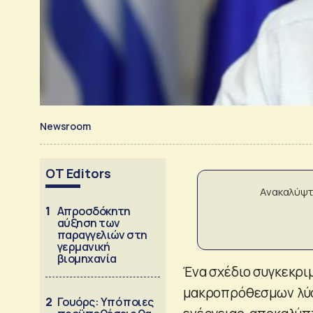
Newsroom
OT Editors
Ανακαλύψτ
1
Απροσδόκητη
αύξηση των
παραγγελιών στη
γερμανική
βιομηχανία
Ένα σχέδιο συγκεκρ
μακροπρόθεσμων λύσ
2
Γουόρς: Υπό ποιες