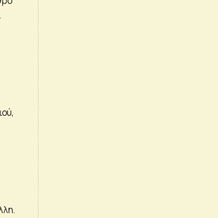
θρο
ι
ιού,
λλη.