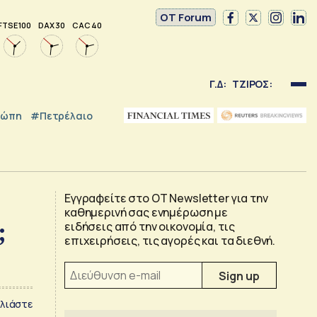
OT Forum
FTSE 100
DAX 30
CAC 40
Γ.Δ:
ΤΖΙΡΟΣ:
ρώπη
#Πετρέλαιο
Εγγραφείτε στο OT Newsletter για την
καθημερινή σας ενημέρωση με
ς;
ειδήσεις από την οικονομία, τις
επιχειρήσεις, τις αγορές και τα διεθνή.
λιάστε