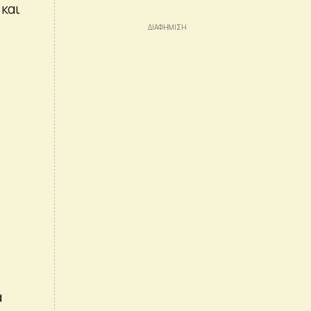
 και
α