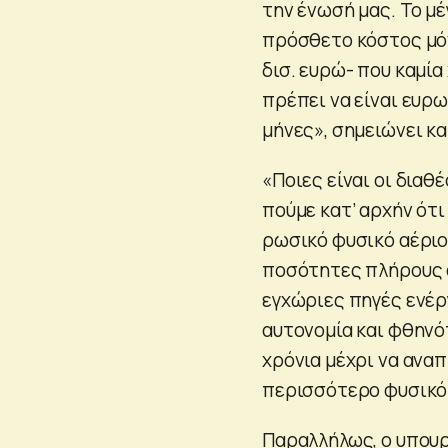
την ένωσή μας. Το μ
πρόσθετο κόστος μόνο
δισ. ευρώ- που καμία
πρέπει να είναι ευρω
μήνες», σημειώνει κα
«Ποιες είναι οι διαθ
πούμε κατ’ αρχήν ότ
ρωσικό φυσικό αέριο
ποσότητες πλήρους α
εγχώριες πηγές ενέρ
αυτονομία και φθηνό
χρόνια μέχρι να ανα
περισσότερο φυσικό 
Παραλλήλως, ο υπουρ