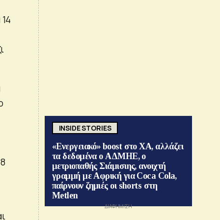
 14
ι
α
ο
INSIDE STORIES
«Ενεργειακό» boost στο ΧΑ, αλλάζει
τα δεδομένα ο ΑΔΜΗΕ, ο
 8
μετριοπαθής Σιάμισιης, ανοιχτή
γραμμή με Αφρική για Coca Cola,
παίρνουν ζημιές οι shorts στη
Metlen
αι