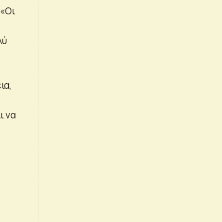
 «Οι
λύ
ια,
ι να