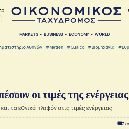
AQ
MARKETS
BUSINESS
ECONOMY
WORLD
ηματιστήριο Αθηνών
#metlen
#Qualco
#Βιομηχανία
#Ευ
έσουν οι τιμές της ενέργεια
και τα εθνικά πλαφόν στις τιμές ενέργειας
Σχο