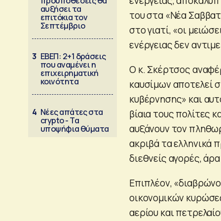
ενέργειας, αποκαλύπ
προϋποθέσεις θα
αυξήσει τα
του στα «Νέα Σαββατ
επιτόκια τον
Σεπτέμβριο
στο γιατί, «οι μειώσ
ενέργειας δεν αντιμ
3
ΕΒΕΠ: 2+1 δράσεις
που αναμένει η
Ο κ. Σκέρτσος αναφέ
επιχειρηματική
κοινότητα
καυσίμων αποτελεί σ
κυβέρνησης» και αυτ
4
Νέες απάτες στα
βίαια τους πολίτες κ
crypto - Τα
αυξάνουν τον πληθωρ
υποψήφια θύματα
ακριβά τα ελληνικά π
διεθνείς αγορές, άρ
Επιπλέον, «διαβρών
οικονομικών κυρώσε
αερίου και πετρελαίο