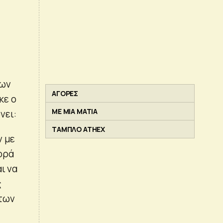
μων
ΑΓΟΡΕΣ
κε ο
ΜΕ ΜΙΑ ΜΑΤΙΑ
νει:
ΤΑΜΠΛΟ ATHEX
ν με
ορά
ι να
ς
 των