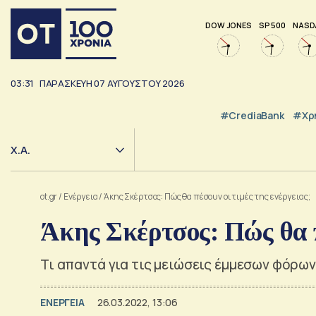
DOW JONES
SP 500
NASD
03:31
ΠΑΡΑΣΚΕΥΗ
07
ΑΥΓΟΥΣΤΟΥ
2026
#CrediaBank
#Χρ
Χ.Α.
ot.gr
/
Ενέργεια
/
Άκης Σκέρτσος: Πώς θα πέσουν οι τιμές της ενέργειας;
Άκης Σκέρτσος: Πώς θα π
Τι απαντά για τις μειώσεις έμμεσων φόρων 
ΕΝΕΡΓΕΙΑ
26.03.2022, 13:06