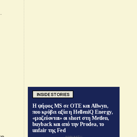
.
INSIDE STORIES
Η ψήφος MS σε ΟΤΕ και Allwyn,
που κρύβει αξία η HelleniQ Energy,
«μαζεύονται» οι short στη Metlen,
buyback και από την Prodea, το
unfair της Fed
ση