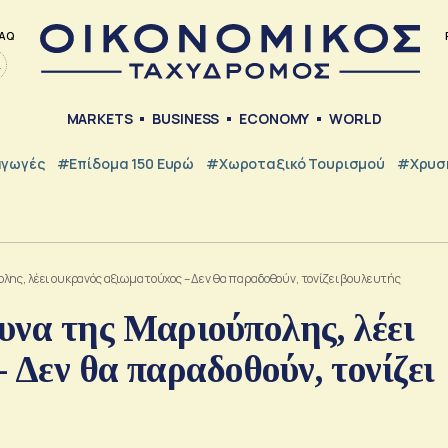
AQ
MARKETS
BUSINESS
ECONOMY
WORLD
γωγές
#Επίδομα 150 Ευρώ
#Χωροταξικό Τουρισμού
#Χρυσή
λης, λέει ουκρανός αξιωματούχος – Δεν θα παραδοθούν, τονίζει βουλευτής
υνα της Μαριούπολης, λέει
 Δεν θα παραδοθούν, τονίζει