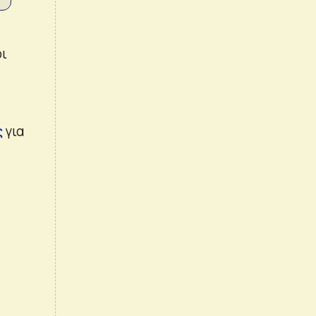
οι
ς
για