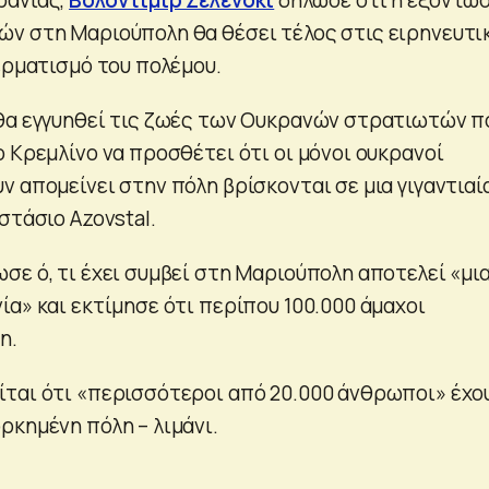
ν στη Μαριούπολη θα θέσει τέλος στις ειρηνευτι
ερματισμό του πολέμου.
θα εγγυηθεί τις ζωές των Ουκρανών στρατιωτών π
 Κρεμλίνο να προσθέτει ότι οι μόνοι ουκρανοί
 απομείνει στην πόλη βρίσκονται σε μια γιγαντιαί
στάσιο Azovstal.
σε ό, τι έχει συμβεί στη Μαριούπολη αποτελεί «μι
α» και εκτίμησε ότι περίπου 100.000 άμαχοι
η.
ται ότι «περισσότεροι από 20.000 άνθρωποι» έχο
ρκημένη πόλη – λιμάνι.