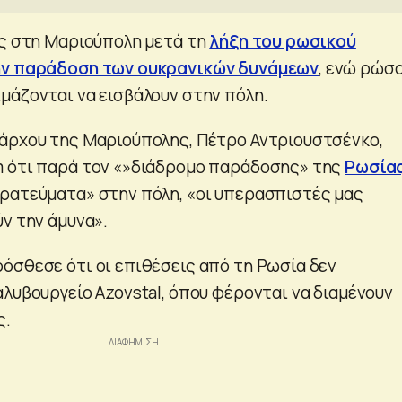
ες στη Μαριούπολη μετά τη
λήξη του ρωσικού
ην παράδοση των ουκρανικών δυνάμεων
, ενώ ρώσ
μάζονται να εισβάλουν στην πόλη.
άρχου της Μαριούπολης, Πέτρο Αντριουστσένκο,
m ότι παρά τον «»διάδρομο παράδοσης» της
Ρωσία
ρατεύματα» στην πόλη, «οι υπερασπιστές μας
ν την άμυνα».
όσθεσε ότι οι επιθέσεις από τη Ρωσία δεν
αλυβουργείο Azovstal, όπου φέρονται να διαμένουν
ς.