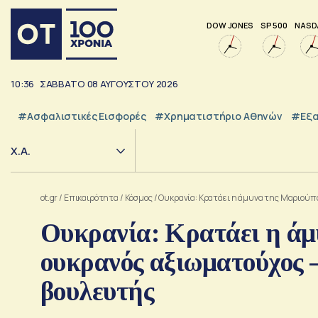
DOW JONES
SP 500
NASD
10:36
ΣΑΒΒΑΤΟ
08
ΑΥΓΟΥΣΤΟΥ
2026
#Ασφαλιστικές Εισφορές
#Χρηματιστήριο Αθηνών
#εξα
Χ.Α.
ot.gr
/
Επικαιρότητα
/
Κόσμος
/
Ουκρανία: Κρατάει η άμυνα της Μαριούπο
Ουκρανία: Κρατάει η άμ
ουκρανός αξιωματούχος –
βουλευτής