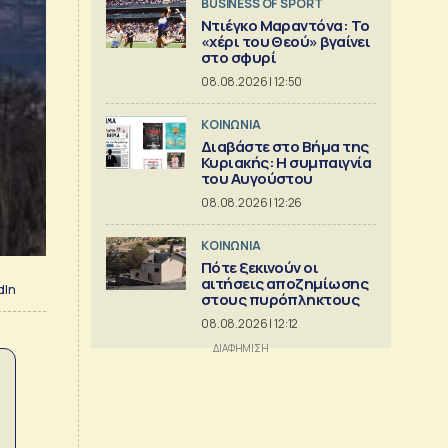
BUSINESS OF SPORT
Ντιέγκο Μαραντόνα: Το
«χέρι του Θεού» βγαίνει
στο σφυρί
08.08.2026 | 12:50
ΚΟΙΝΩΝΙΑ
Διαβάστε στο Βήμα της
Κυριακής: Η συμπαιγνία
του Αυγούστου
08.08.2026 | 12:26
ΚΟΙΝΩΝΙΑ
Πότε ξεκινούν οι
αιτήσεις αποζημίωσης
dIn
στους πυρόπληκτους
08.08.2026 | 12:12