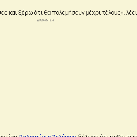
ες και ξέρω ότι θα πολεμήσουν μέχρι τέλους», λέει
ρανίας,
Βολοντίμιρ Ζελένσκι
δήλωσε ότι η εξόντω