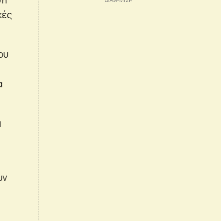
κές
ου
α
α
υν