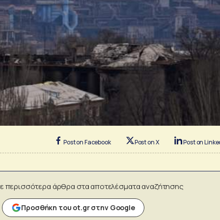
Post on Facebook
Post on X
Post on Linke
ε περισσότερα άρθρα στα αποτελέσματα αναζήτησης
Προσθήκη του ot.gr στην Google