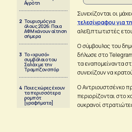
Αγρότη
Συνεχίζονται οι μάχ
2
Τουρισμός για
τελεσίγραφου για τ
όλους 2026: Ποια
αλεξιπτωτιστές ετοι
ΑΦΜ κάνουν αίτηση
σήμερα
Ο σύμβουλος του δημ
δήλωσε στο Telegra
3
Το «χρυσό»
συμβόλαιο του
τα εναπομείναντα στ
Σαλάχ με την
Τραμπζονσπόρ
συνεχίζουν να κρατού
Ο Αντριουστσένκο πρ
4
Ποιες χώρες έχουν
τα περισσότερα
περιορίζονται στο χ
ρομπότ
[γραφήματα]
ουκρανοί στρατιώτε