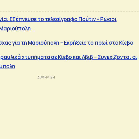
ία: Εξέπνευσε το τελεσίγραφο Πούτιν – Ρώσοι
 Μαριούπολη
χας για τη Μαριούπολη – Εκρήξεις το πρωί στο Κίεβο
αυλικά χτυπήματα σε Κίεβο και Λβιβ – Συνεχίζονται οι
ούπολη