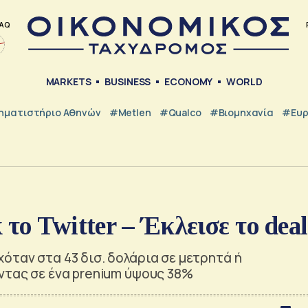
AQ
MARKETS
BUSINESS
ECONOMY
WORLD
ηματιστήριο Αθηνών
#metlen
#Qualco
#Βιομηχανία
#Ευ
το Twitter – Έκλεισε το deal
όταν στα 43 δισ. δολάρια σε μετρητά ή
ντας σε ένα prenium ύψους 38%