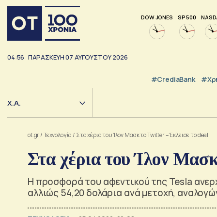
DOW JONES
SP 500
NASD
04:56
ΠΑΡΑΣΚΕΥΗ
07
ΑΥΓΟΥΣΤΟΥ
2026
#CrediaBank
#Χρ
Χ.Α.
ot.gr
/
Τεχνολογία
/
Στα χέρια του Ίλον Μασκ το Twitter – Έκλεισε το deal
Στα χέρια του Ίλον Μασκ 
Η προσφορά του αφεντικού της Tesla ανερχ
αλλιώς 54,20 δολάρια ανά μετοχή, αναλογώ