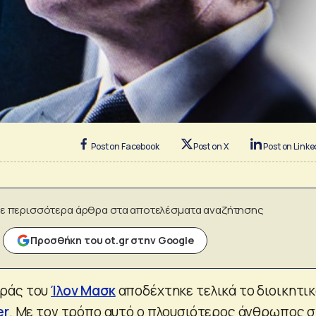
Post on Facebook
Post on X
Post on Linke
ε περισσότερα άρθρα στα αποτελέσματα αναζήτησης
Προσθήκη του ot.gr στην Google
ράς του
Ίλον Μασκ
αποδέχτηκε τελικά το διοικητι
er
. Με τον τρόπο αυτό ο πλουσιότερος άνθρωπος 