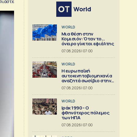
λιάστε
World
WORLD
Μια θέση στην
Κομισιόν: Όταν το...
όνειρο γίνεται εφιάλτης
07.08.2026 | 07:00
WORLD
Η ευρωπαϊκή
αυτοκινητοβιομηχανία
αναζητά σωσίβιο στην
Κίνα
07.08.2026 | 07:00
WORLD
Ιράκ 1990 - Ο
φθηνότερος πόλεμος
των ΗΠΑ
07.08.2026 | 07:00