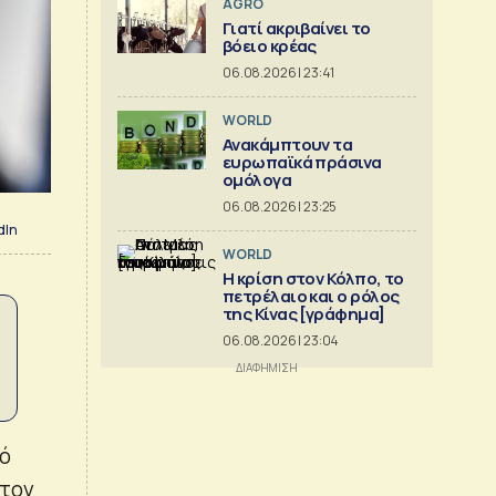
AGRO
Γιατί ακριβαίνει το
βόειο κρέας
06.08.2026 | 23:41
WORLD
Ανακάμπτουν τα
ευρωπαϊκά πράσινα
ομόλογα
06.08.2026 | 23:25
dIn
WORLD
Η κρίση στoν Κόλπο, το
πετρέλαιο και ο ρόλος
της Κίνας [γράφημα]
06.08.2026 | 23:04
κό
στον