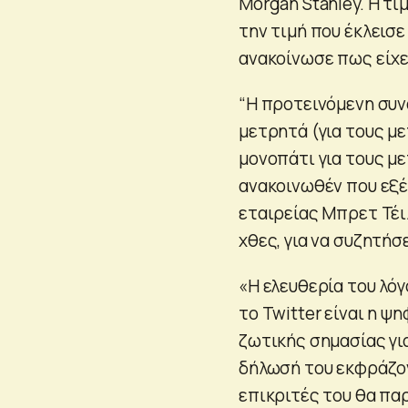
Morgan Stanley. Η τι
την τιμή που έκλεισε
ανακοίνωσε πως είχε
“Η προτεινόμενη συν
μετρητά (για τους μ
μονοπάτι για τους με
ανακοινωθέν που εξέ
εταιρείας Μπρετ Τέι
χθες, για να συζητήσ
«Η ελευθερία του λόγ
το Twitter είναι η 
ζωτικής σημασίας γι
δήλωσή του εκφράζον
επικριτές του θα πα