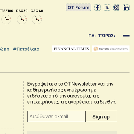
OT Forum
FTSE 100
DAX 30
CAC 40
Γ.Δ:
ΤΖΙΡΟΣ:
ρώπη
#Πετρέλαιο
Εγγραφείτε στο OT Newsletter για την
καθημερινή σας ενημέρωση με
ειδήσεις από την οικονομία, τις
επιχειρήσεις, τις αγορές και τα διεθνή.