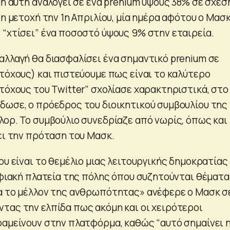
μή αυτή αναλογεί σε ένα prenium ύψους 38% σε σχέσ
 η μετοχή την 1η Απριλίου, μία ημέρα αφότου ο Μασ
 “χτίσει” ένα ποσοστό ύψους 9% στην εταιρεία.
αλλαγή θα διασφαλίσει ένα σημαντικό prenium σε
ετόχους) και πιστεύουμε πως είναι το καλύτερο
τόχους του Twitter” σχολίασε χαρακτηριστικά, στο
δωσε, ο πρόεδρος του διοικητικού συμβουλίου της
λορ. Το συμβούλιο συνεδρίαζε από νωρίς, όπως και
ει την πρόταση του Μασκ.
ου είναι το θεμέλιο μιας λειτουργικής δημοκρατίας 
ψηφιακή πλατεία της πόλης όπου συζητούνται θέματα
α το μέλλον της ανθρωπότητας» ανέφερε ο Μασκ σ
τας την ελπίδα πως ακόμη και οι χειρότεροι
ραμείνουν στην πλατφόρμα, καθώς “αυτό σημαίνει 