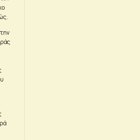
χο
ώς.
στην
κράς
ς
ου
ς
ιρά