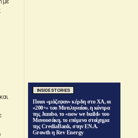
η με
κ
INSIDE STORIES
και
Ποιοι «μάζεψαν» κέρδη στο ΧΑ, οι
«200+» του Μυτιληναίου, η κόντρα
της Jumbo, το «now we build» του
ε
Μανουσάκη, το επόμενο στοίχημα
της CrediaBank, στην ΕΝ.Α.
Growth η Rev Energy
η