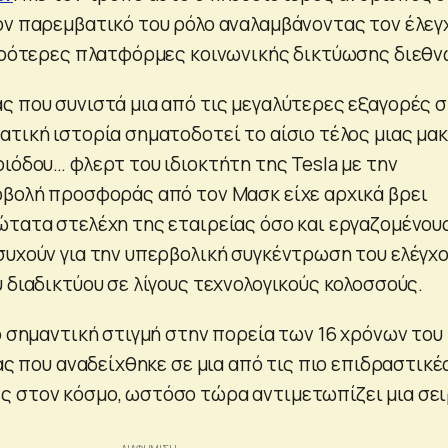
ον παρεμβατικό του ρόλο αναλαμβάνοντας τον έλεγ
χυρότερες πλατφόρμες κοινωνικής δικτύωσης διεθν
ς που συνιστά μια από τις μεγαλύτερες εξαγορές 
ατική ιστορία σηματοδοτεί το αίσιο τέλος μιας μα
ιόδου… φλερτ του ιδιοκτήτη της Tesla με την
οβολή προσφοράς από τον Μασκ είχε αρχικά βρει
ώτατα στελέχη της εταιρείας όσο και εργαζομένου
συχούν για την υπερβολική συγκέντρωση του ελέγχ
 διαδικτύου σε λίγους τεχνολογικούς κολοσσούς.
ο σημαντική στιγμή στην πορεία των 16 χρόνων του
ίας που αναδείχθηκε σε μια από τις πιο επιδραστικέ
 στον κόσμο, ωστόσο τώρα αντιμετωπίζει μια σε