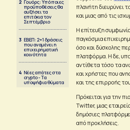
2
Γουόρς: Υπό ποιες
πλανήτη διευρύνει τ
προϋποθέσεις θα
αυξήσει τα
και μιας από τις ισ
επιτόκια τον
Σεπτέμβριο
Η επίτευξη συμφωνία
παγκόσμια επιχειρημ
3
ΕΒΕΠ: 2+1 δράσεις
που αναμένει η
όσο και δύσκολης περ
επιχειρηματική
κοινότητα
πλατφόρμα. Η δε, υπ
αντίθετα τόσο τα αν
4
Νέες απάτες στα
και χρήστες που ανη
crypto - Τα
και της επιρροής του
υποψήφια θύματα
Πρόκειται για την πι
Twitter, μιας εταιρε
δημόσιες πλατφόρμες
από προκλήσεις.