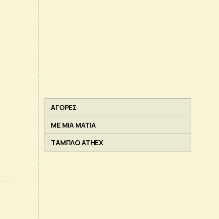
ΑΓΟΡΕΣ
ΜΕ ΜΙΑ ΜΑΤΙΑ
ΤΑΜΠΛΟ ATHEX