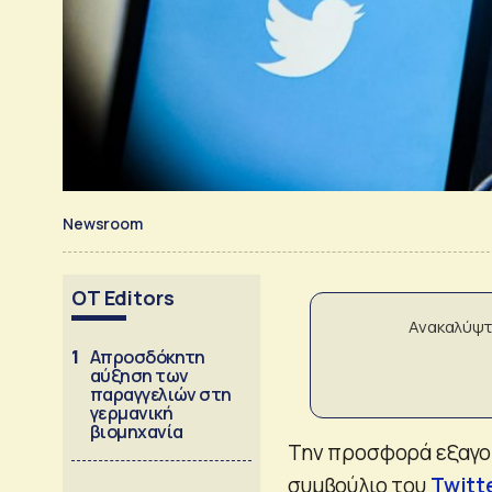
Newsroom
OT Editors
Ανακαλύψτ
1
Απροσδόκητη
αύξηση των
παραγγελιών στη
γερμανική
βιομηχανία
Την προσφορά εξαγο
συμβούλιο του
Twitt