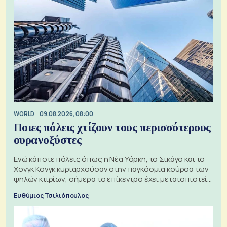
WORLD
09.08.2026, 08:00
Ποιες πόλεις χτίζουν τους περισσότερους
ουρανοξύστες
Ενώ κάποτε πόλεις όπως η Νέα Υόρκη, το Σικάγο και το
Χονγκ Κονγκ κυριαρχούσαν στην παγκόσμια κούρσα των
ψηλών κτιρίων, σήμερα το επίκεντρο έχει μετατοπιστεί
προς την Ασία
Ευθύμιος Τσιλιόπουλος