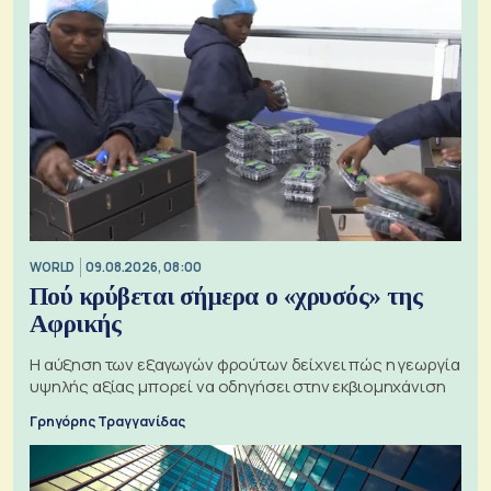
WORLD
09.08.2026, 08:00
Πού κρύβεται σήμερα ο «χρυσός» της
Αφρικής
Η αύξηση των εξαγωγών φρούτων δείχνει πώς η γεωργία
υψηλής αξίας μπορεί να οδηγήσει στην εκβιομηχάνιση
Γρηγόρης Τραγγανίδας