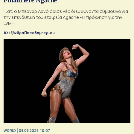
Financière Agache
Γιατί ο Μπερνάρ Αρνό όρισε νέο διευθύνοντα σύμβουλο για
την επενδυτική του εταιρεία Agache - Η πρόκληση για την
LVMH
Αλεξάνδρα Παπαδημητρίου
WORLD
09.08.2026, 10:07