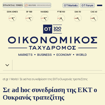
ΟΤ Markets
OT Forum
DOW JONES
SP 500
NASDAQ
FTSE 100
DAX 30
CAC 40
MARKETS
BUSINESS
ECONOMY
WORLD
Χ.Α.
ot.gr
/
World
/
Σε ad hoc συνεδρίαση της ΕΚΤ ο Ουκρανός τραπεζίτης
Σε ad hoc συνεδρίαση της ΕΚΤ ο
Ουκρανός τραπεζίτης